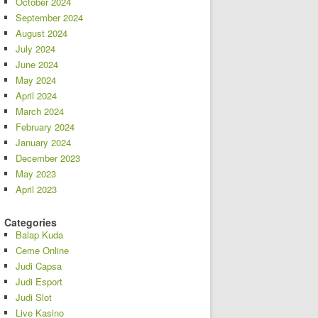
October 2024
September 2024
August 2024
July 2024
June 2024
May 2024
April 2024
March 2024
February 2024
January 2024
December 2023
May 2023
April 2023
Categories
Balap Kuda
Ceme Online
Judi Capsa
Judi Esport
Judi Slot
Live Kasino