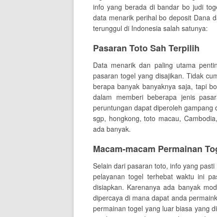
info yang berada di bandar bo judi toge
data menarik perihal bo deposit Dana d
terunggul di Indonesia salah satunya:
Pasaran Toto Sah Terpilih
Data menarik dan paling utama penti
pasaran togel yang disajikan. Tidak c
berapa banyak banyaknya saja, tapi bo
dalam memberi beberapa jenis pasara
peruntungan dapat diperoleh gampang d
sgp, hongkong, toto macau, Cambodia
ada banyak.
Macam-macam Permainan Tog
Selain dari pasaran toto, info yang past
pelayanan togel terhebat waktu ini p
disiapkan. Karenanya ada banyak mode
dipercaya di mana dapat anda permain
permainan togel yang luar biasa yang di