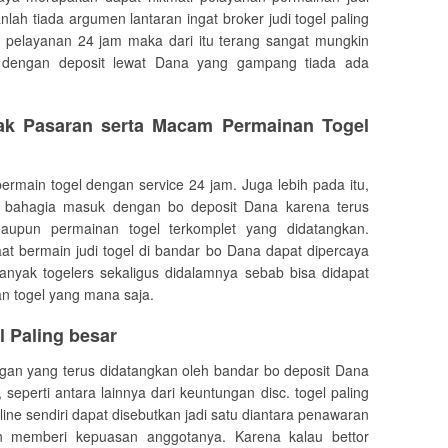
nlah tiada argumen lantaran ingat broker judi togel paling
i pelayanan 24 jam maka dari itu terang sangat mungkin
un dengan deposit lewat Dana yang gampang tiada ada
ak Pasaran serta Macam Permainan Togel
rmain togel dengan service 24 jam. Juga lebih pada itu,
n bahagia masuk dengan bo deposit Dana karena terus
pun permainan togel terkomplet yang didatangkan.
at bermain judi togel di bandar bo Dana dapat dipercaya
nyak togelers sekaligus didalamnya sebab bisa didapat
an togel yang mana saja.
 Paling besar
an yang terus didatangkan oleh bandar bo deposit Dana
eperti antara lainnya dari keuntungan disc. togel paling
nline sendiri dapat disebutkan jadi satu diantara penawaran
n memberi kepuasan anggotanya. Karena kalau bettor