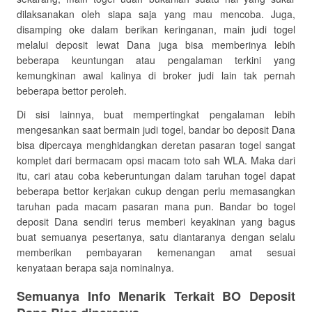
dilaksanakan oleh siapa saja yang mau mencoba. Juga,
disamping oke dalam berikan keringanan, main judi togel
melalui deposit lewat Dana juga bisa memberinya lebih
beberapa keuntungan atau pengalaman terkini yang
kemungkinan awal kalinya di broker judi lain tak pernah
beberapa bettor peroleh.
Di sisi lainnya, buat mempertingkat pengalaman lebih
mengesankan saat bermain judi togel, bandar bo deposit Dana
bisa dipercaya menghidangkan deretan pasaran togel sangat
komplet dari bermacam opsi macam toto sah WLA. Maka dari
itu, cari atau coba keberuntungan dalam taruhan togel dapat
beberapa bettor kerjakan cukup dengan perlu memasangkan
taruhan pada macam pasaran mana pun. Bandar bo togel
deposit Dana sendiri terus memberi keyakinan yang bagus
buat semuanya pesertanya, satu diantaranya dengan selalu
memberikan pembayaran kemenangan amat sesuai
kenyataan berapa saja nominalnya.
Semuanya Info Menarik Terkait BO Deposit