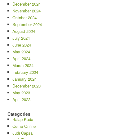
December 2024
November 2024
October 2024
September 2024
August 2024
July 2024
June 2024
May 2024
April 2024
March 2024
February 2024
January 2024
December 2023
May 2023
April 2023
Categories
Balap Kuda
Ceme Online
Judi Capsa