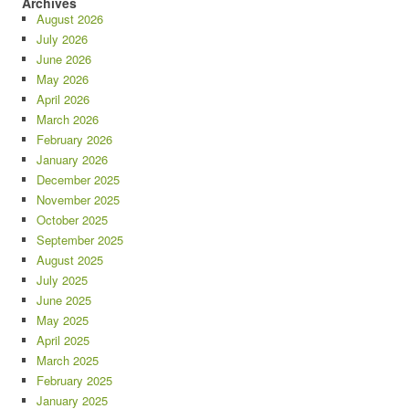
Archives
August 2026
July 2026
June 2026
May 2026
April 2026
March 2026
February 2026
January 2026
December 2025
November 2025
October 2025
September 2025
August 2025
July 2025
June 2025
May 2025
April 2025
March 2025
February 2025
January 2025