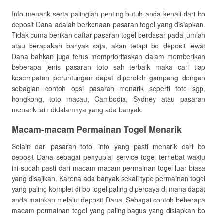
Info menarik serta palinglah penting butuh anda kenali dari bo
deposit Dana adalah berkenaan pasaran togel yang disiapkan.
Tidak cuma berikan daftar pasaran togel berdasar pada jumlah
atau berapakah banyak saja, akan tetapi bo deposit lewat
Dana bahkan juga terus memprioritaskan dalam memberikan
beberapa jenis pasaran toto sah terbaik maka cari tiap
kesempatan peruntungan dapat diperoleh gampang dengan
sebagian contoh opsi pasaran menarik seperti toto sgp,
hongkong, toto macau, Cambodia, Sydney atau pasaran
menarik lain didalamnya yang ada banyak.
Macam-macam Permainan Togel Menarik
Selain dari pasaran toto, info yang pasti menarik dari bo
deposit Dana sebagai penyuplai service togel terhebat waktu
ini sudah pasti dari macam-macam permainan togel luar biasa
yang disajikan. Karena ada banyak sekali type permainan togel
yang paling komplet di bo togel paling dipercaya di mana dapat
anda mainkan melalui deposit Dana. Sebagai contoh beberapa
macam permainan togel yang paling bagus yang disiapkan bo