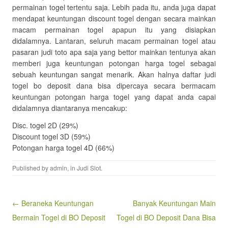
permainan togel tertentu saja. Lebih pada itu, anda juga dapat
mendapat keuntungan discount togel dengan secara mainkan
macam permainan togel apapun itu yang disiapkan
didalamnya. Lantaran, seluruh macam permainan togel atau
pasaran judi toto apa saja yang bettor mainkan tentunya akan
memberi juga keuntungan potongan harga togel sebagai
sebuah keuntungan sangat menarik. Akan halnya daftar judi
togel bo deposit dana bisa dipercaya secara bermacam
keuntungan potongan harga togel yang dapat anda capai
didalamnya diantaranya mencakup:
Disc. togel 2D (29%)
Discount togel 3D (59%)
Potongan harga togel 4D (66%)
Published by
admin
, in
Judi Slot
.
Post navigation
← Beraneka Keuntungan
Banyak Keuntungan Main
Bermain Togel di BO Deposit
Togel di BO Deposit Dana Bisa