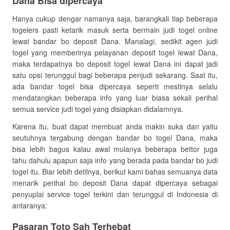
Dana Bisa dipercaya
Hanya cukup dengar namanya saja, barangkali tiap beberapa
togelers pasti ketarik masuk serta bermain judi togel online
lewat bandar bo deposit Dana. Manalagi, sedikit agen judi
togel yang memberinya pelayanan deposit togel lewat Dana,
maka terdapatnya bo deposit togel lewat Dana ini dapat jadi
satu opsi terunggul bagi beberapa penjudi sekarang. Saat itu,
ada bandar togel bisa dipercaya seperti mestinya selalu
mendatangkan beberapa info yang luar biasa sekali perihal
semua service judi togel yang disiapkan didalamnya.
Karena itu, buat dapat membuat anda makin suka dan yaitu
seutuhnya tergabung dengan bandar bo togel Dana, maka
bisa lebih bagus kalau awal mulanya beberapa bettor juga
tahu dahulu apapun saja info yang berada pada bandar bo judi
togel itu. Biar lebih detilnya, berikut kami bahas semuanya data
menarik perihal bo deposit Dana dapat dipercaya sebagai
penyuplai service togel terkini dan terunggul di Indonesia di
antaranya:
Pasaran Toto Sah Terhebat