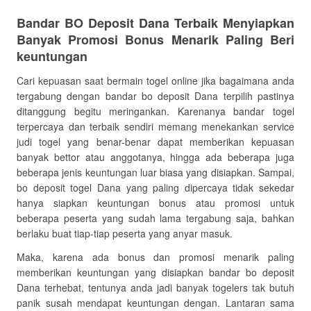
Bandar BO Deposit Dana Terbaik Menyiapkan
Banyak Promosi Bonus Menarik Paling Beri
keuntungan
Cari kepuasan saat bermain togel online jika bagaimana anda
tergabung dengan bandar bo deposit Dana terpilih pastinya
ditanggung begitu meringankan. Karenanya bandar togel
terpercaya dan terbaik sendiri memang menekankan service
judi togel yang benar-benar dapat memberikan kepuasan
banyak bettor atau anggotanya, hingga ada beberapa juga
beberapa jenis keuntungan luar biasa yang disiapkan. Sampai,
bo deposit togel Dana yang paling dipercaya tidak sekedar
hanya siapkan keuntungan bonus atau promosi untuk
beberapa peserta yang sudah lama tergabung saja, bahkan
berlaku buat tiap-tiap peserta yang anyar masuk.
Maka, karena ada bonus dan promosi menarik paling
memberikan keuntungan yang disiapkan bandar bo deposit
Dana terhebat, tentunya anda jadi banyak togelers tak butuh
panik susah mendapat keuntungan dengan. Lantaran sama