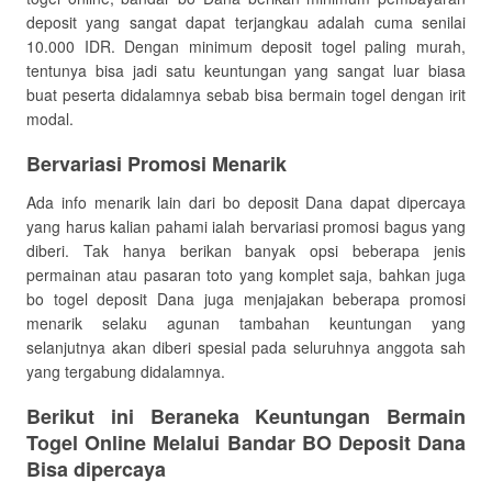
deposit yang sangat dapat terjangkau adalah cuma senilai
10.000 IDR. Dengan minimum deposit togel paling murah,
tentunya bisa jadi satu keuntungan yang sangat luar biasa
buat peserta didalamnya sebab bisa bermain togel dengan irit
modal.
Bervariasi Promosi Menarik
Ada info menarik lain dari bo deposit Dana dapat dipercaya
yang harus kalian pahami ialah bervariasi promosi bagus yang
diberi. Tak hanya berikan banyak opsi beberapa jenis
permainan atau pasaran toto yang komplet saja, bahkan juga
bo togel deposit Dana juga menjajakan beberapa promosi
menarik selaku agunan tambahan keuntungan yang
selanjutnya akan diberi spesial pada seluruhnya anggota sah
yang tergabung didalamnya.
Berikut ini Beraneka Keuntungan Bermain
Togel Online Melalui Bandar BO Deposit Dana
Bisa dipercaya