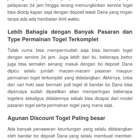
pelayanan 24 jam hingga terang memungkinkan service togel
bisa dicicip kapan saja dengan deposit lewat Dana yang ringan
tanpa ada ada hambatan limit waktu.
Lebih Bahagia dengan Banyak Pasaran dan
Type Permainan Togel Terkomplet
Tidak cuma bisa mempermudah saja bisa bermain togel
dengan service 24 jam. Juga lebih dari itu, beberapa bettor
juga bisa semakin senang masuk dengan bo deposit Dana
dipicu selalu jumlah macam-macam pasaran maupun
permainan togel terkomplet yang didatangkan. Akhirnya, coba
dan cari hoki saat bermain judi togel di bandar bo Dana bisa
dipercaya sudah dipastikan akan memperingan beberapa
togelers sekaligus didalamnya sebab bisa dicapai dari model
pasaran togel serta permainan togel yang mana saja.
Agunan Discount Togel Paling besar
Ada banyak penawaran keuntungan yang selalu didatangkan
oleh bandar bo deposit Dana yang selalu membuat member-