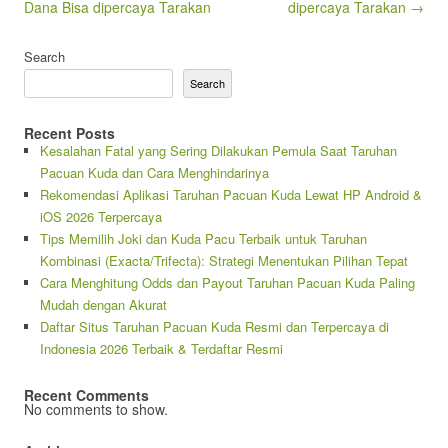
Dana Bisa dipercaya Tarakan
dipercaya Tarakan →
Search
Search
Recent Posts
Kesalahan Fatal yang Sering Dilakukan Pemula Saat Taruhan
Pacuan Kuda dan Cara Menghindarinya
Rekomendasi Aplikasi Taruhan Pacuan Kuda Lewat HP Android &
iOS 2026 Terpercaya
Tips Memilih Joki dan Kuda Pacu Terbaik untuk Taruhan
Kombinasi (Exacta/Trifecta): Strategi Menentukan Pilihan Tepat
Cara Menghitung Odds dan Payout Taruhan Pacuan Kuda Paling
Mudah dengan Akurat
Daftar Situs Taruhan Pacuan Kuda Resmi dan Terpercaya di
Indonesia 2026 Terbaik & Terdaftar Resmi
Recent Comments
No comments to show.