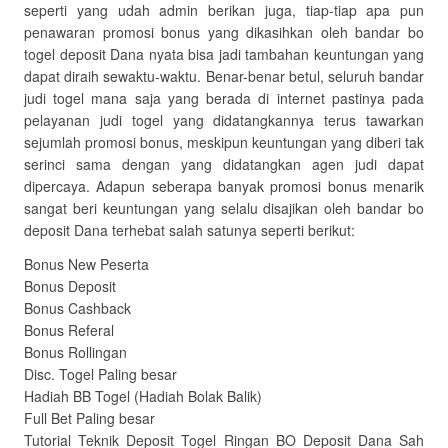
seperti yang udah admin berikan juga, tiap-tiap apa pun
penawaran promosi bonus yang dikasihkan oleh bandar bo
togel deposit Dana nyata bisa jadi tambahan keuntungan yang
dapat diraih sewaktu-waktu. Benar-benar betul, seluruh bandar
judi togel mana saja yang berada di internet pastinya pada
pelayanan judi togel yang didatangkannya terus tawarkan
sejumlah promosi bonus, meskipun keuntungan yang diberi tak
serinci sama dengan yang didatangkan agen judi dapat
dipercaya. Adapun seberapa banyak promosi bonus menarik
sangat beri keuntungan yang selalu disajikan oleh bandar bo
deposit Dana terhebat salah satunya seperti berikut:
Bonus New Peserta
Bonus Deposit
Bonus Cashback
Bonus Referal
Bonus Rollingan
Disc. Togel Paling besar
Hadiah BB Togel (Hadiah Bolak Balik)
Full Bet Paling besar
Tutorial Teknik Deposit Togel Ringan BO Deposit Dana Sah