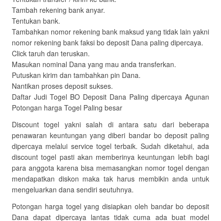
Tambah rekening bank anyar.
Tentukan bank.
Tambahkan nomor rekening bank maksud yang tidak lain yakni
nomor rekening bank faksi bo deposit Dana paling dipercaya.
Click taruh dan teruskan.
Masukan nominal Dana yang mau anda transferkan.
Putuskan kirim dan tambahkan pin Dana.
Nantikan proses deposit sukses.
Daftar Judi Togel BO Deposit Dana Paling dipercaya Agunan
Potongan harga Togel Paling besar
Discount togel yakni salah di antara satu dari beberapa
penawaran keuntungan yang diberi bandar bo deposit paling
dipercaya melalui service togel terbaik. Sudah diketahui, ada
discount togel pasti akan memberinya keuntungan lebih bagi
para anggota karena bisa memasangkan nomor togel dengan
mendapatkan diskon maka tak harus membikin anda untuk
mengeluarkan dana sendiri seutuhnya.
Potongan harga togel yang disiapkan oleh bandar bo deposit
Dana dapat dipercaya lantas tidak cuma ada buat model