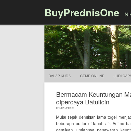
BuyPrednisOne
Ni
BALAP KUDA
CEME ONLINE
JUDI CAP
Bermacam Keuntungan Mai
dipercaya Batulicin
01/05/2023
Mulai sejak demikian lama togel menjad
beberapa bettor di tanah air. Animo ban
demikian jumlahnya penawaran keun