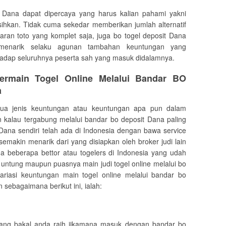
t Dana dapat dipercaya yang harus kalian pahami yakni
sihkan. Tidak cuma sekedar memberikan jumlah alternatif
ran toto yang komplet saja, juga bo togel deposit Dana
menarik selaku agunan tambahan keuntungan yang
rhadap seluruhnya peserta sah yang masuk didalamnya.
ermain Togel Online Melalui Bandar BO
a
mua jenis keuntungan atau keuntungan apa pun dalam
n kalau tergabung melalui bandar bo deposit Dana paling
Dana sendiri telah ada di Indonesia dengan bawa service
 semakin menarik dari yang disiapkan oleh broker judi lain
ga beberapa bettor atau togelers di Indonesia yang udah
untung maupun puasnya main judi togel online melalui bo
ariasi keuntungan main togel online melalui bandar bo
 sebagaimana berikut ini, ialah:
yang bakal anda raih jikamana masuk dengan bandar bo