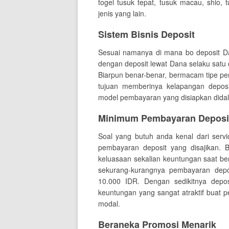
togel tusuk tepat, tusuk macau, shio, 
jenis yang lain.
Sistem Bisnis Deposit
Sesuai namanya di mana bo deposit Dan
dengan deposit lewat Dana selaku satu di
Biarpun benar-benar, bermacam tipe pem
tujuan memberinya kelapangan deposi
model pembayaran yang disiapkan dida
Minimum Pembayaran Deposi
Soal yang butuh anda kenal dari serv
pembayaran deposit yang disajikan.
keluasaan sekalian keuntungan saat be
sekurang-kurangnya pembayaran depo
10.000 IDR. Dengan sedikitnya depos
keuntungan yang sangat atraktif buat p
modal.
Beraneka Promosi Menarik