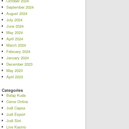
October 2024
September 2024
August 2024
July 2024
June 2024
May 2024
April 2024
March 2024
February 2024
January 2024
December 2023
May 2023
April 2023
Categories
Balap Kuda
Ceme Online
Judi Capsa
Judi Esport
Judi Slot
Live Kasino