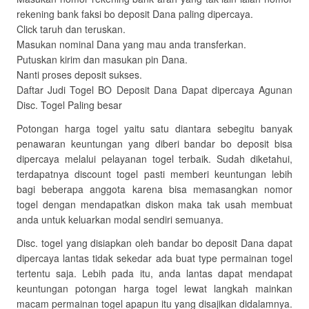
rekening bank faksi bo deposit Dana paling dipercaya.
Click taruh dan teruskan.
Masukan nominal Dana yang mau anda transferkan.
Putuskan kirim dan masukan pin Dana.
Nanti proses deposit sukses.
Daftar Judi Togel BO Deposit Dana Dapat dipercaya Agunan
Disc. Togel Paling besar
Potongan harga togel yaitu satu diantara sebegitu banyak
penawaran keuntungan yang diberi bandar bo deposit bisa
dipercaya melalui pelayanan togel terbaik. Sudah diketahui,
terdapatnya discount togel pasti memberi keuntungan lebih
bagi beberapa anggota karena bisa memasangkan nomor
togel dengan mendapatkan diskon maka tak usah membuat
anda untuk keluarkan modal sendiri semuanya.
Disc. togel yang disiapkan oleh bandar bo deposit Dana dapat
dipercaya lantas tidak sekedar ada buat type permainan togel
tertentu saja. Lebih pada itu, anda lantas dapat mendapat
keuntungan potongan harga togel lewat langkah mainkan
macam permainan togel apapun itu yang disajikan didalamnya.