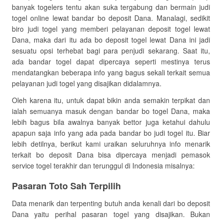
banyak togelers tentu akan suka tergabung dan bermain judi
togel online lewat bandar bo deposit Dana. Manalagi, sedikit
biro judi togel yang memberi pelayanan deposit togel lewat
Dana, maka dari itu ada bo deposit togel lewat Dana ini jadi
sesuatu opsi terhebat bagi para penjudi sekarang. Saat itu,
ada bandar togel dapat dipercaya seperti mestinya terus
mendatangkan beberapa info yang bagus sekali terkait semua
pelayanan judi togel yang disajikan didalamnya.
Oleh karena itu, untuk dapat bikin anda semakin terpikat dan
ialah semuanya masuk dengan bandar bo togel Dana, maka
lebih bagus bila awalnya banyak bettor juga ketahui dahulu
apapun saja info yang ada pada bandar bo judi togel itu. Biar
lebih detilnya, berikut kami uraikan seluruhnya info menarik
terkait bo deposit Dana bisa dipercaya menjadi pemasok
service togel terakhir dan terunggul di Indonesia misalnya:
Pasaran Toto Sah Terpilih
Data menarik dan terpenting butuh anda kenali dari bo deposit
Dana yaitu perihal pasaran togel yang disajikan. Bukan