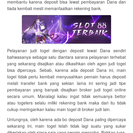
membantu karena deposit bisa lewat pembayaran Dana dan
tiada kembali mesti memanfaatkan rekening bank.
Pelayanan judi togel dengan deposit lewat Dana sendiri
bahwasanya sebagai satu diantara sarana pelayanan terhebat
yang sekarang disajikan atau dikasihkan oleh agen judi togel
bisa dipercaya. Sebab, karena ada deposit Dana ini, main
togel tidak perlu kembali menyusahkan pemain harus deposit
melali transfer bank yang sekian lama ini sering jadi tipe
pembayaran yang banyak disajikan broker judi togel online
secara umum. Manalagi kalau ingat tidak semuanya bettor
atau togelers selalu miliki rekening bank maka dari itu tidak
cukup meringankan kalau main togel di broker judi lain.
Untungnya, oleh karena ada bo deposit Dana paling dipercaya
sekarang ini, main togel telah tidak lagi suatu yang sukar
dikerjakan oleh siapa saja yang pengin mencoba. Bahkan juga,