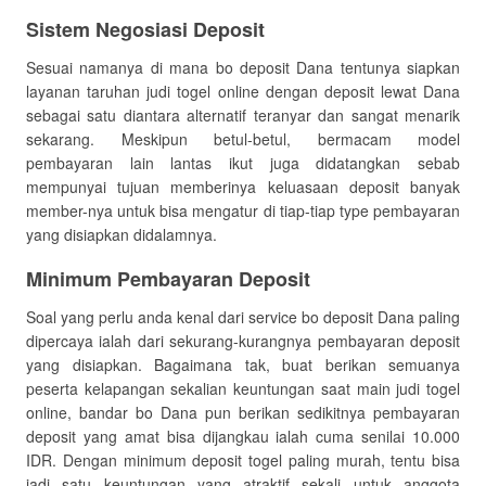
Sistem Negosiasi Deposit
Sesuai namanya di mana bo deposit Dana tentunya siapkan
layanan taruhan judi togel online dengan deposit lewat Dana
sebagai satu diantara alternatif teranyar dan sangat menarik
sekarang. Meskipun betul-betul, bermacam model
pembayaran lain lantas ikut juga didatangkan sebab
mempunyai tujuan memberinya keluasaan deposit banyak
member-nya untuk bisa mengatur di tiap-tiap type pembayaran
yang disiapkan didalamnya.
Minimum Pembayaran Deposit
Soal yang perlu anda kenal dari service bo deposit Dana paling
dipercaya ialah dari sekurang-kurangnya pembayaran deposit
yang disiapkan. Bagaimana tak, buat berikan semuanya
peserta kelapangan sekalian keuntungan saat main judi togel
online, bandar bo Dana pun berikan sedikitnya pembayaran
deposit yang amat bisa dijangkau ialah cuma senilai 10.000
IDR. Dengan minimum deposit togel paling murah, tentu bisa
jadi satu keuntungan yang atraktif sekali untuk anggota