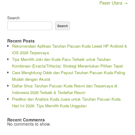
Paser Utara →
Search
Search
Recent Posts
Rekomendasi Aplikasi Taruhan Pacuan Kuda Lewat HP Android &
iOS 2026 Terpercaya
Tips Memilih Joki dan Kuda Pacu Terbaik untuk Taruhan
Kombinasi (Exacta/Trifecta): Strategi Menentukan Pilihan Tepat
Cara Menghitung Odds dan Payout Taruhan Pacuan Kuda Paling
Mudah dengan Akurat
Daftar Situs Taruhan Pacuan Kuda Resmi dan Terpercaya di
Indonesia 2026 Terbaik & Terdaftar Resmi
Prediksi dan Analisis Kuda Juara untuk Taruhan Pacuan Kuda
Hari Ini 2026: Tips Memilih Kuda Unggulan
Recent Comments
No comments to show.