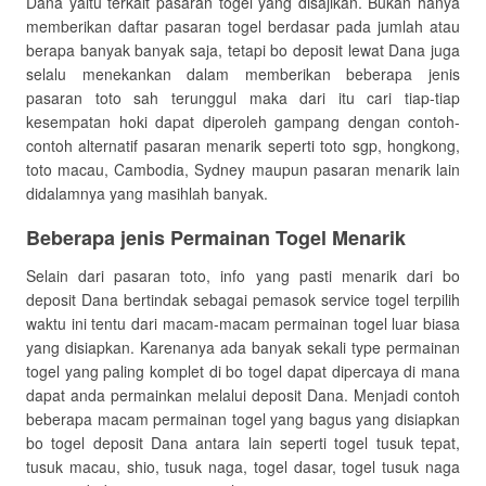
Dana yaitu terkait pasaran togel yang disajikan. Bukan hanya
memberikan daftar pasaran togel berdasar pada jumlah atau
berapa banyak banyak saja, tetapi bo deposit lewat Dana juga
selalu menekankan dalam memberikan beberapa jenis
pasaran toto sah terunggul maka dari itu cari tiap-tiap
kesempatan hoki dapat diperoleh gampang dengan contoh-
contoh alternatif pasaran menarik seperti toto sgp, hongkong,
toto macau, Cambodia, Sydney maupun pasaran menarik lain
didalamnya yang masihlah banyak.
Beberapa jenis Permainan Togel Menarik
Selain dari pasaran toto, info yang pasti menarik dari bo
deposit Dana bertindak sebagai pemasok service togel terpilih
waktu ini tentu dari macam-macam permainan togel luar biasa
yang disiapkan. Karenanya ada banyak sekali type permainan
togel yang paling komplet di bo togel dapat dipercaya di mana
dapat anda permainkan melalui deposit Dana. Menjadi contoh
beberapa macam permainan togel yang bagus yang disiapkan
bo togel deposit Dana antara lain seperti togel tusuk tepat,
tusuk macau, shio, tusuk naga, togel dasar, togel tusuk naga