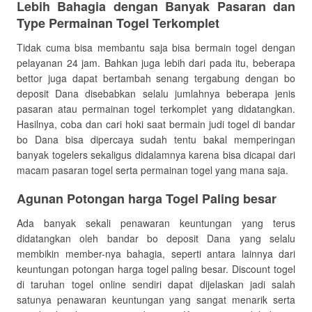
Lebih Bahagia dengan Banyak Pasaran dan
Type Permainan Togel Terkomplet
Tidak cuma bisa membantu saja bisa bermain togel dengan
pelayanan 24 jam. Bahkan juga lebih dari pada itu, beberapa
bettor juga dapat bertambah senang tergabung dengan bo
deposit Dana disebabkan selalu jumlahnya beberapa jenis
pasaran atau permainan togel terkomplet yang didatangkan.
Hasilnya, coba dan cari hoki saat bermain judi togel di bandar
bo Dana bisa dipercaya sudah tentu bakal memperingan
banyak togelers sekaligus didalamnya karena bisa dicapai dari
macam pasaran togel serta permainan togel yang mana saja.
Agunan Potongan harga Togel Paling besar
Ada banyak sekali penawaran keuntungan yang terus
didatangkan oleh bandar bo deposit Dana yang selalu
membikin member-nya bahagia, seperti antara lainnya dari
keuntungan potongan harga togel paling besar. Discount togel
di taruhan togel online sendiri dapat dijelaskan jadi salah
satunya penawaran keuntungan yang sangat menarik serta