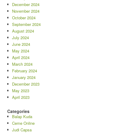
December 2024
November 2024
October 2024
September 2024
August 2024
July 2024
June 2024
May 2024
April 2024
March 2024
February 2024
January 2024
December 2023
May 2023
April 2023
Categories
Balap Kuda
Ceme Online
Judi Capsa