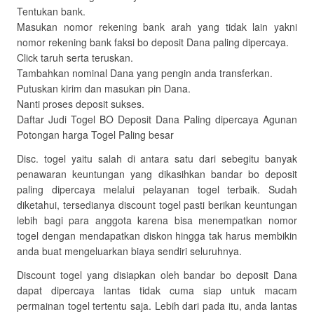
Tentukan bank.
Masukan nomor rekening bank arah yang tidak lain yakni
nomor rekening bank faksi bo deposit Dana paling dipercaya.
Click taruh serta teruskan.
Tambahkan nominal Dana yang pengin anda transferkan.
Putuskan kirim dan masukan pin Dana.
Nanti proses deposit sukses.
Daftar Judi Togel BO Deposit Dana Paling dipercaya Agunan
Potongan harga Togel Paling besar
Disc. togel yaitu salah di antara satu dari sebegitu banyak
penawaran keuntungan yang dikasihkan bandar bo deposit
paling dipercaya melalui pelayanan togel terbaik. Sudah
diketahui, tersedianya discount togel pasti berikan keuntungan
lebih bagi para anggota karena bisa menempatkan nomor
togel dengan mendapatkan diskon hingga tak harus membikin
anda buat mengeluarkan biaya sendiri seluruhnya.
Discount togel yang disiapkan oleh bandar bo deposit Dana
dapat dipercaya lantas tidak cuma siap untuk macam
permainan togel tertentu saja. Lebih dari pada itu, anda lantas