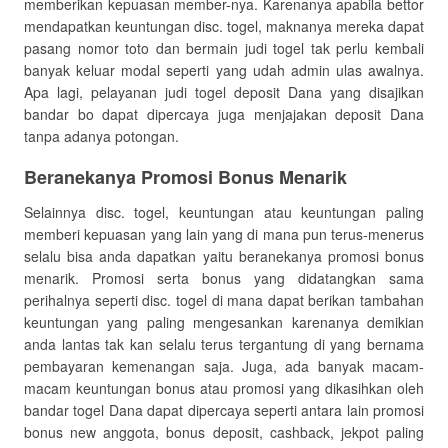
memberikan kepuasan member-nya. Karenanya apabila bettor
mendapatkan keuntungan disc. togel, maknanya mereka dapat
pasang nomor toto dan bermain judi togel tak perlu kembali
banyak keluar modal seperti yang udah admin ulas awalnya.
Apa lagi, pelayanan judi togel deposit Dana yang disajikan
bandar bo dapat dipercaya juga menjajakan deposit Dana
tanpa adanya potongan.
Beranekanya Promosi Bonus Menarik
Selainnya disc. togel, keuntungan atau keuntungan paling
memberi kepuasan yang lain yang di mana pun terus-menerus
selalu bisa anda dapatkan yaitu beranekanya promosi bonus
menarik. Promosi serta bonus yang didatangkan sama
perihalnya seperti disc. togel di mana dapat berikan tambahan
keuntungan yang paling mengesankan karenanya demikian
anda lantas tak kan selalu terus tergantung di yang bernama
pembayaran kemenangan saja. Juga, ada banyak macam-
macam keuntungan bonus atau promosi yang dikasihkan oleh
bandar togel Dana dapat dipercaya seperti antara lain promosi
bonus new anggota, bonus deposit, cashback, jekpot paling