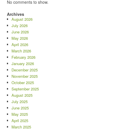
No comments to show.
Archives
August 2026
July 2026
June 2026
May 2026
April 2026
March 2026
February 2026
January 2026
December 2025
November 2025
October 2025
September 2025
August 2025
July 2025
June 2025
May 2025
April 2025
March 2025