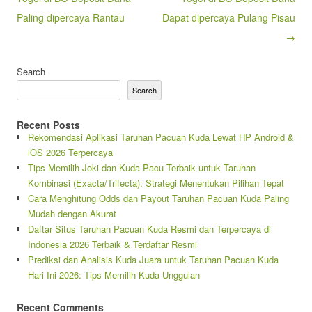
Paling dipercaya Rantau
Dapat dipercaya Pulang Pisau
→
Search
Search
Recent Posts
Rekomendasi Aplikasi Taruhan Pacuan Kuda Lewat HP Android &
iOS 2026 Terpercaya
Tips Memilih Joki dan Kuda Pacu Terbaik untuk Taruhan
Kombinasi (Exacta/Trifecta): Strategi Menentukan Pilihan Tepat
Cara Menghitung Odds dan Payout Taruhan Pacuan Kuda Paling
Mudah dengan Akurat
Daftar Situs Taruhan Pacuan Kuda Resmi dan Terpercaya di
Indonesia 2026 Terbaik & Terdaftar Resmi
Prediksi dan Analisis Kuda Juara untuk Taruhan Pacuan Kuda
Hari Ini 2026: Tips Memilih Kuda Unggulan
Recent Comments