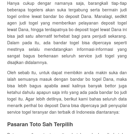
Hanya cukup dengar namanya saja, barangkali tiap-tiap
beberapa togelers akan suka tergabung serta bermain judi
togel online lewat bandar bo deposit Dana. Manalagi, sedikit
agen judi togel yang memberikan pelayanan deposit togel
lewat Dana, hingga terdapatnya bo deposit togel lewat Dana ini
bisa jadi satu alternatif terhebat bagi para penjudi sekarang.
Dalam pada itu, ada bandar togel bisa dipercaya seperti
mestinya selalu mendatangkan informasi-informasi yang
sangat bagus berkenaan seluruh service judi togel yang
disajikan didalamnya.
Oleh sebab itu, untuk dapat membikin anda makin suka dan
ialah semuanya masuk dengan bandar bo togel Dana, maka
bisa lebih bagus apabila awal kalinya banyak bettor juga
ketahui dahulu apapun saja info yang ada pada bandar bo judi
togel itu. Agar lebih detilnya, berikut kami bahas seluruh data
menarik perihal bo deposit Dana bisa dipercaya jadi penyuplai
service togel teranyar dan terbaik di Indonesia diantaranya:
Pasaran Toto Sah Terpilih