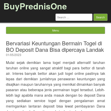
BuyPrednisOne
Search
for:
Menu
Skip to content
Bervariasi Keuntungan Bermain Togel di
BO Deposit Dana Bisa dipercaya Landak
01/05/2023
Mulai sejak demikian lama togel menjadi alternatif taruhan
taruhan online yang sangat atraktif bagi para bettor di tanah
air. Interes banyak bettor akan judi togel online pastinya tak
lepas dari demikian jumlahnya penawaran keuntungan yang
disajikan maupun taruhannya yang memikat dimainkan banyak
pasaran atau beberapa jenis permainan togel tersebut. Lebih-
lebih lagi apabila mana anda masuk dengan bo deposit Dana
yang sediakan service togel dengan pengalaman amat
meringankan lantaran deposit bisa lewat pembayaran Dana