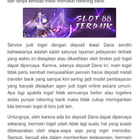
dan tanpa kembali mesti memakai rekening bank.
Service judi togel dengan deposit lewat Dana sendiri
bahwasanya adalah salah satunya layanan pelayanan terbaik
yang waktu ini disiapkan atau dikasihkan oleh broker judi togel
dapat dipercaya. Karena, adanya deposit Dana ini, main togel
tidak perlu kembali menyusahkan pemain harus deposit melali
transfer bank yang sampai kini sering jadi model pembayaran
yang banyak disiapkan agen judi togel online secara umum.
Apa lagi apabila ingat tidak semuanya bettor atau togelers
selalu punyai rekening bank maka tidak cukup meringankan
bila bermain togel di biro judi lain.
Untungnya, oleh karena ada bo deposit Dana dapat dipercaya
sekarang, bermain togel udah tidak lagi suatu hal yang susah
dilaksanakan oleh siapa-siapa saja yang ingin mencoba.
Sampai, kecuali oke dalam memberikan kelapangan, bermain