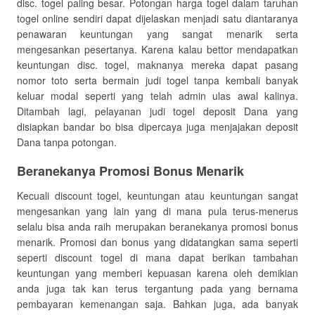
disc. togel paling besar. Potongan harga togel dalam taruhan
togel online sendiri dapat dijelaskan menjadi satu diantaranya
penawaran keuntungan yang sangat menarik serta
mengesankan pesertanya. Karena kalau bettor mendapatkan
keuntungan disc. togel, maknanya mereka dapat pasang
nomor toto serta bermain judi togel tanpa kembali banyak
keluar modal seperti yang telah admin ulas awal kalinya.
Ditambah lagi, pelayanan judi togel deposit Dana yang
disiapkan bandar bo bisa dipercaya juga menjajakan deposit
Dana tanpa potongan.
Beranekanya Promosi Bonus Menarik
Kecuali discount togel, keuntungan atau keuntungan sangat
mengesankan yang lain yang di mana pula terus-menerus
selalu bisa anda raih merupakan beranekanya promosi bonus
menarik. Promosi dan bonus yang didatangkan sama seperti
seperti discount togel di mana dapat berikan tambahan
keuntungan yang memberi kepuasan karena oleh demikian
anda juga tak kan terus tergantung pada yang bernama
pembayaran kemenangan saja. Bahkan juga, ada banyak