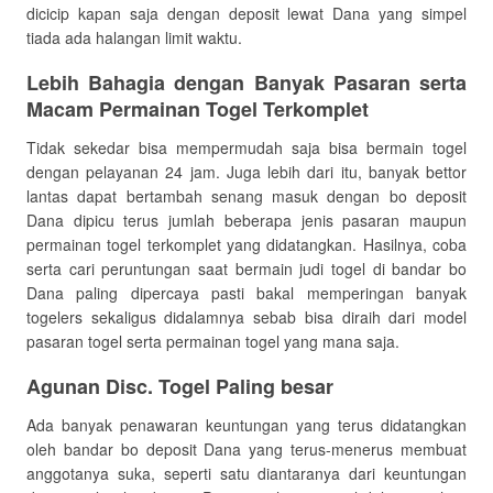
dicicip kapan saja dengan deposit lewat Dana yang simpel
tiada ada halangan limit waktu.
Lebih Bahagia dengan Banyak Pasaran serta
Macam Permainan Togel Terkomplet
Tidak sekedar bisa mempermudah saja bisa bermain togel
dengan pelayanan 24 jam. Juga lebih dari itu, banyak bettor
lantas dapat bertambah senang masuk dengan bo deposit
Dana dipicu terus jumlah beberapa jenis pasaran maupun
permainan togel terkomplet yang didatangkan. Hasilnya, coba
serta cari peruntungan saat bermain judi togel di bandar bo
Dana paling dipercaya pasti bakal memperingan banyak
togelers sekaligus didalamnya sebab bisa diraih dari model
pasaran togel serta permainan togel yang mana saja.
Agunan Disc. Togel Paling besar
Ada banyak penawaran keuntungan yang terus didatangkan
oleh bandar bo deposit Dana yang terus-menerus membuat
anggotanya suka, seperti satu diantaranya dari keuntungan