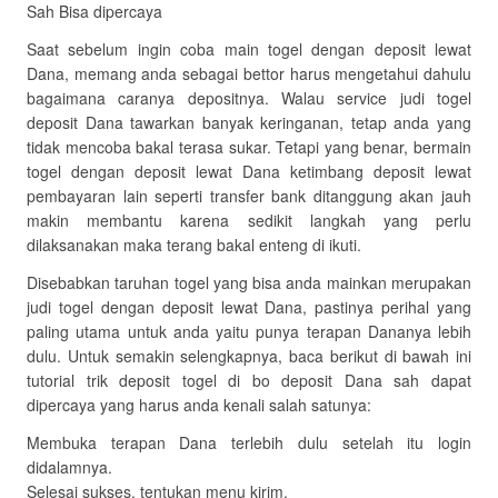
Sah Bisa dipercaya
Saat sebelum ingin coba main togel dengan deposit lewat
Dana, memang anda sebagai bettor harus mengetahui dahulu
bagaimana caranya depositnya. Walau service judi togel
deposit Dana tawarkan banyak keringanan, tetap anda yang
tidak mencoba bakal terasa sukar. Tetapi yang benar, bermain
togel dengan deposit lewat Dana ketimbang deposit lewat
pembayaran lain seperti transfer bank ditanggung akan jauh
makin membantu karena sedikit langkah yang perlu
dilaksanakan maka terang bakal enteng di ikuti.
Disebabkan taruhan togel yang bisa anda mainkan merupakan
judi togel dengan deposit lewat Dana, pastinya perihal yang
paling utama untuk anda yaitu punya terapan Dananya lebih
dulu. Untuk semakin selengkapnya, baca berikut di bawah ini
tutorial trik deposit togel di bo deposit Dana sah dapat
dipercaya yang harus anda kenali salah satunya:
Membuka terapan Dana terlebih dulu setelah itu login
didalamnya.
Selesai sukses, tentukan menu kirim.