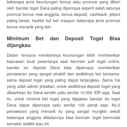
beberapa jenis keuntungan bonus atau promosi yang diberi
oleh bandar togel Dana paling dipercaya seperti salah satunya
promosi bonus new anggota, bonus deposit, cashback, jekpot
paling besar, hadiah full bet maupun beberapa jenis promosi
bonus menarik yang lain.
Minimum Bet dan Deposit Togel Bisa
dijangkau
Dalam rencana memberinya keuntungan lebih memberikan
kepuasan buat pesertanya saat bermain judi togel online,
bandar bo deposit Dana bisa dipercaya memberikan
penawaran yang sangat atraktif dari sedikitnya bet bersama-
sama deposit togel yang paling dapat terjangkau. Sama hal
yang udah admin jelaskan, untuk sedikitnya deposit togel yang
dikasihkan bo Dana sendiri yaitu senilai 10.000 IDR saja. Saat
itu, untuk minimal bet togel yang dijajakan bandar bo togel
Dana dapat dipercaya yaitu senilai 100 perak saja. Ke-2
penawaran yang menarik itu yang sangat mungkin sekali
beberapa anggota didalamnya bisa bermain togel bermodal
semakin sedikit atau irit.