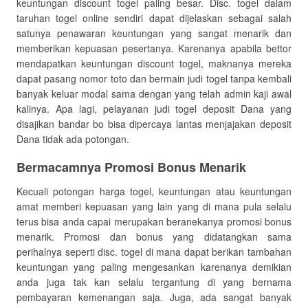
keuntungan discount togel paling besar. Disc. togel dalam
taruhan togel online sendiri dapat dijelaskan sebagai salah
satunya penawaran keuntungan yang sangat menarik dan
memberikan kepuasan pesertanya. Karenanya apabila bettor
mendapatkan keuntungan discount togel, maknanya mereka
dapat pasang nomor toto dan bermain judi togel tanpa kembali
banyak keluar modal sama dengan yang telah admin kaji awal
kalinya. Apa lagi, pelayanan judi togel deposit Dana yang
disajikan bandar bo bisa dipercaya lantas menjajakan deposit
Dana tidak ada potongan.
Bermacamnya Promosi Bonus Menarik
Kecuali potongan harga togel, keuntungan atau keuntungan
amat memberi kepuasan yang lain yang di mana pula selalu
terus bisa anda capai merupakan beranekanya promosi bonus
menarik. Promosi dan bonus yang didatangkan sama
perihalnya seperti disc. togel di mana dapat berikan tambahan
keuntungan yang paling mengesankan karenanya demikian
anda juga tak kan selalu tergantung di yang bernama
pembayaran kemenangan saja. Juga, ada sangat banyak