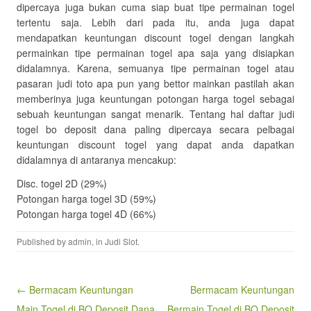
dipercaya juga bukan cuma siap buat tipe permainan togel
tertentu saja. Lebih dari pada itu, anda juga dapat
mendapatkan keuntungan discount togel dengan langkah
permainkan tipe permainan togel apa saja yang disiapkan
didalamnya. Karena, semuanya tipe permainan togel atau
pasaran judi toto apa pun yang bettor mainkan pastilah akan
memberinya juga keuntungan potongan harga togel sebagai
sebuah keuntungan sangat menarik. Tentang hal daftar judi
togel bo deposit dana paling dipercaya secara pelbagai
keuntungan discount togel yang dapat anda dapatkan
didalamnya di antaranya mencakup:
Disc. togel 2D (29%)
Potongan harga togel 3D (59%)
Potongan harga togel 4D (66%)
Published by
admin
, in
Judi Slot
.
Post navigation
← Bermacam Keuntungan
Bermacam Keuntungan
Main Togel di BO Deposit Dana
Bermain Togel di BO Deposit