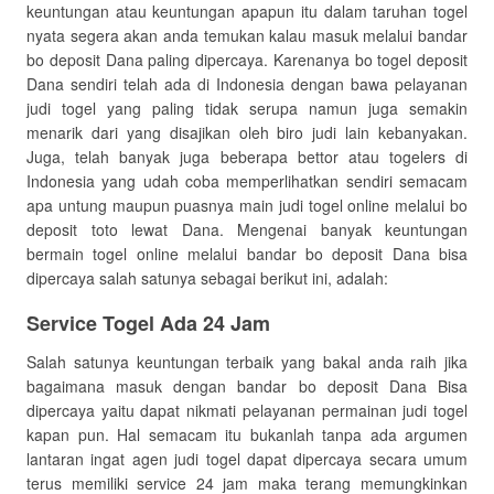
keuntungan atau keuntungan apapun itu dalam taruhan togel
nyata segera akan anda temukan kalau masuk melalui bandar
bo deposit Dana paling dipercaya. Karenanya bo togel deposit
Dana sendiri telah ada di Indonesia dengan bawa pelayanan
judi togel yang paling tidak serupa namun juga semakin
menarik dari yang disajikan oleh biro judi lain kebanyakan.
Juga, telah banyak juga beberapa bettor atau togelers di
Indonesia yang udah coba memperlihatkan sendiri semacam
apa untung maupun puasnya main judi togel online melalui bo
deposit toto lewat Dana. Mengenai banyak keuntungan
bermain togel online melalui bandar bo deposit Dana bisa
dipercaya salah satunya sebagai berikut ini, adalah:
Service Togel Ada 24 Jam
Salah satunya keuntungan terbaik yang bakal anda raih jika
bagaimana masuk dengan bandar bo deposit Dana Bisa
dipercaya yaitu dapat nikmati pelayanan permainan judi togel
kapan pun. Hal semacam itu bukanlah tanpa ada argumen
lantaran ingat agen judi togel dapat dipercaya secara umum
terus memiliki service 24 jam maka terang memungkinkan