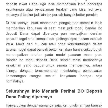
deposit lewat Dana juga bisa memberikan lebih beberapa
keuntungan atau pengalaman terakhir yang bisa jadi awal
mulanya di broker judi lain tak pernah banyak bettor peroleh.
Di sisi lainnya, buat menambah pengalaman semakin lebih
memberikan kepuasan di saat main judi togel, bandar bo
deposit Dana dapat dipercaya pun menyajikan deretan
pasaran togel amat komplet dari pelbagai opsi macam toto sah
WLA. Maka dari itu, cari atau coba keberuntungan dalam
taruhan togel dapat banyak bettor kerjakan hanya cukup butuh
menempatkan taruhan pada model pasaran mana pun.
Bandar bo togel deposit Dana sendiri terus memberinya
keyakinan yang bagus untuk semua member-nya, antara
lainnya dengan terus-menerus memberinya pembayaran
kemenangan sangat sesuai kenyataan berapa saja
nominalnya.
Seluruhnya Info Menarik Perihal BO Deposit
Dana Paling dipercaya
Hanya cukup dengar namanya saja, kemungkinan tiap banyak