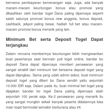
bernama pembayaran kemenangan saja. Juga, ada banyak
macam-macam keuntungan bonus atau promosi yang
dikasihkan oleh bandar togel Dana paling dipercaya seperti
salah satunya promosi bonus new anggota, bonus deposit,
cashback, jekpot paling besar, hadiah full bet atau macam-
macam promosi bonus menarik yang lain.
Minimum Bet serta Deposit Togel Dapat
terjangkau
Dalam rencana memberinya keuntungan lebih mengesankan
buat pesertanya saat bermain judi togel online, bandar bo
deposit Dana dapat dipercaya memberi penawaran yang
sangat atraktif dari minimum bet bersama deposit togel yang
dapat dijangkau. Sama yang udah admin sebut, buat minimum
deposit togel yang diberi bo Dana sendiri yaitu sejumlah
10.000 IDR saja. Dalam pada itu, buat minimal bet togel yang
dijajakan bandar bo togel Dana paling dipercaya ialah
sejumlah 100 perak saja. Ke-2 penawaran yang menarik itu
yang sangat mungkin sekali banyak peserta didalamnya bisa
main togel bermodal semakin berkurang atau irit.