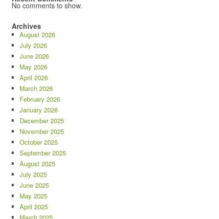
No comments to show.
Archives
August 2026
July 2026
June 2026
May 2026
April 2026
March 2026
February 2026
January 2026
December 2025
November 2025
October 2025
September 2025
August 2025
July 2025
June 2025
May 2025
April 2025
March 2025