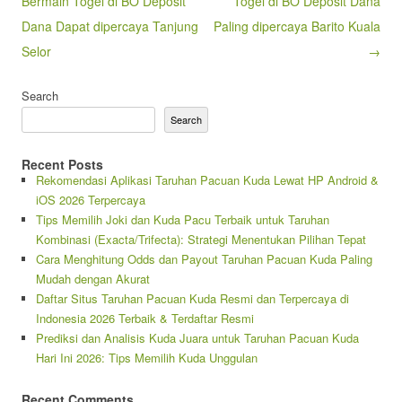
Bermain Togel di BO Deposit
Togel di BO Deposit Dana
Dana Dapat dipercaya Tanjung
Paling dipercaya Barito Kuala
Selor
→
Search
Search
Recent Posts
Rekomendasi Aplikasi Taruhan Pacuan Kuda Lewat HP Android &
iOS 2026 Terpercaya
Tips Memilih Joki dan Kuda Pacu Terbaik untuk Taruhan
Kombinasi (Exacta/Trifecta): Strategi Menentukan Pilihan Tepat
Cara Menghitung Odds dan Payout Taruhan Pacuan Kuda Paling
Mudah dengan Akurat
Daftar Situs Taruhan Pacuan Kuda Resmi dan Terpercaya di
Indonesia 2026 Terbaik & Terdaftar Resmi
Prediksi dan Analisis Kuda Juara untuk Taruhan Pacuan Kuda
Hari Ini 2026: Tips Memilih Kuda Unggulan
Recent Comments