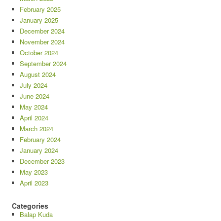
February 2025
January 2025
December 2024
November 2024
October 2024
September 2024
August 2024
July 2024
June 2024
May 2024
April 2024
March 2024
February 2024
January 2024
December 2023
May 2023
April 2023
Categories
Balap Kuda