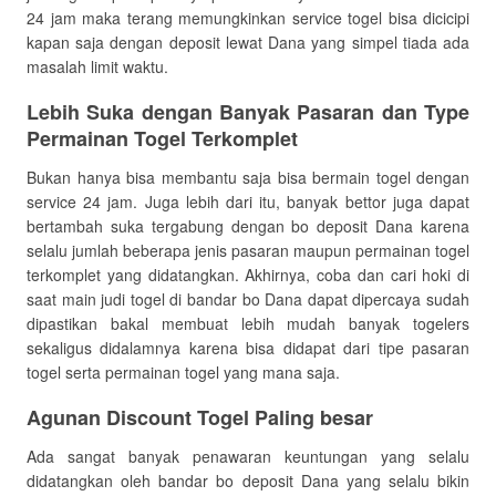
24 jam maka terang memungkinkan service togel bisa dicicipi
kapan saja dengan deposit lewat Dana yang simpel tiada ada
masalah limit waktu.
Lebih Suka dengan Banyak Pasaran dan Type
Permainan Togel Terkomplet
Bukan hanya bisa membantu saja bisa bermain togel dengan
service 24 jam. Juga lebih dari itu, banyak bettor juga dapat
bertambah suka tergabung dengan bo deposit Dana karena
selalu jumlah beberapa jenis pasaran maupun permainan togel
terkomplet yang didatangkan. Akhirnya, coba dan cari hoki di
saat main judi togel di bandar bo Dana dapat dipercaya sudah
dipastikan bakal membuat lebih mudah banyak togelers
sekaligus didalamnya karena bisa didapat dari tipe pasaran
togel serta permainan togel yang mana saja.
Agunan Discount Togel Paling besar
Ada sangat banyak penawaran keuntungan yang selalu
didatangkan oleh bandar bo deposit Dana yang selalu bikin