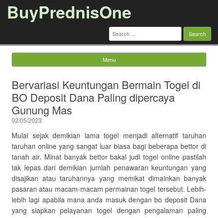
BuyPrednisOne
Search
for:
Menu
Skip to content
Bervariasi Keuntungan Bermain Togel di
BO Deposit Dana Paling dipercaya
Gunung Mas
02/05/2023
Mulai sejak demikian lama togel menjadi alternatif taruhan
taruhan online yang sangat luar biasa bagi beberapa bettor di
tanah air. Minat banyak bettor bakal judi togel online pastilah
tak lepas dari demikian jumlah penawaran keuntungan yang
disajikan atau taruhannya yang memikat dimainkan banyak
pasaran atau macam-macam permainan togel tersebut. Lebih-
lebih lagi apabila mana anda masuk dengan bo deposit Dana
yang siapkan pelayanan togel dengan pengalaman paling