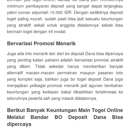
minimum pembayaran deposit yang sangat dapat terjangkau
yakni cuman sejumlah 10.000 IDR. Dengan sedikitnya deposit
togel paling murah, sudah pasti bisa jadi sesuatu keuntungan
yang atraktif sekali untuk anggota didalamnya sebab bisa
bermain togel dengan irit modal.
Bervariasi Promosi Menarik
Juga ada info menarik lain dari bo deposit Dana bisa dipercaya
yang penting kalian pahami adalah bervariasi promosi atraktif
yang diberi. Tidak sekedar hanya memberikan banyak
alternatif macam-macam permainan maupun pasaran toto
yang komplet saja, bahkan juga bo togel deposit Dana juga
menjajakan pelbagai promosi menarik jadi agunan tambahan
keuntungan yang kedepan bakal dikasihkan teristimewa ke
seluruhnya peserta sah yang masuk didalamnya.
Berikut Banyak Keuntungan Main Togel Online
Melalui Bandar BO Deposit Dana Bisa
dipercaya