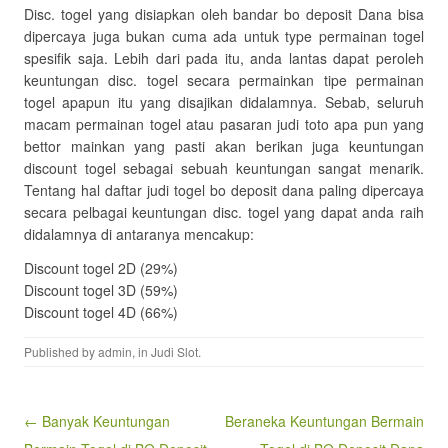
Disc. togel yang disiapkan oleh bandar bo deposit Dana bisa
dipercaya juga bukan cuma ada untuk type permainan togel
spesifik saja. Lebih dari pada itu, anda lantas dapat peroleh
keuntungan disc. togel secara permainkan tipe permainan
togel apapun itu yang disajikan didalamnya. Sebab, seluruh
macam permainan togel atau pasaran judi toto apa pun yang
bettor mainkan yang pasti akan berikan juga keuntungan
discount togel sebagai sebuah keuntungan sangat menarik.
Tentang hal daftar judi togel bo deposit dana paling dipercaya
secara pelbagai keuntungan disc. togel yang dapat anda raih
didalamnya di antaranya mencakup:
Discount togel 2D (29%)
Discount togel 3D (59%)
Discount togel 4D (66%)
Published by
admin
, in
Judi Slot
.
Post navigation
← Banyak Keuntungan
Beraneka Keuntungan Bermain