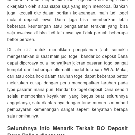
dikerjakan oleh siapa-siapa saja yang ingin mencoba. Bahkan
juga, kecuali oke dalam berikan kelapangan, main judi togel
melalui deposit lewat Dana juga bisa memberikan lebih
beberapa keuntungan atau pengalaman terakhir yang bisa
saja awalnya di biro judi lain awalnya tidak pernah beberapa
bettor peroleh.
Di lain sisi, untuk menaikkan pengalaman jauh semakin
mengesankan di saat main judi togel, bandar bo deposit Dana
dapat dipercaya pula menyajikan jejeran pasaran togel sangat
komplet dari beberapa alternatif model toto sah WLA. Maka,
cari atau coba hoki dalam taruhan togel dapat beberapa bettor
melakukan cukup dengan perlu menempatkan taruhan pada
type pasaran mana pun. Bandar bo togel deposit Dana sendiri
selalu memberikan keyakinan yang bagus buat seluruhnya
anggotanya, satu diantaranya dengan terus-menerus memberi
pembayaran kemenangan sangat seperti kenyataan berapa
saja nominalnya.
Seluruhnya Info Menarik Terkait BO Deposit