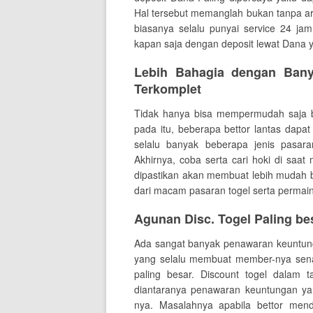
Hal tersebut memanglah bukan tanpa arg
biasanya selalu punyai service 24 jam
kapan saja dengan deposit lewat Dana y
Lebih Bahagia dengan Bany
Terkomplet
Tidak hanya bisa mempermudah saja b
pada itu, beberapa bettor lantas dap
selalu banyak beberapa jenis pasara
Akhirnya, coba serta cari hoki di saat
dipastikan akan membuat lebih mudah b
dari macam pasaran togel serta permai
Agunan Disc. Togel Paling be
Ada sangat banyak penawaran keuntung
yang selalu membuat member-nya senang
paling besar. Discount togel dalam t
diantaranya penawaran keuntungan y
nya. Masalahnya apabila bettor men