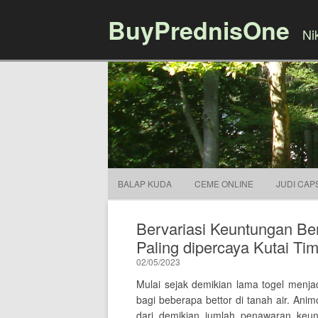
BuyPrednisOne
Ni
BALAP KUDA
CEME ONLINE
JUDI CAP
Bervariasi Keuntungan Be
Paling dipercaya Kutai Ti
02/05/2023
Mulai sejak demikian lama togel menjadi
bagi beberapa bettor di tanah air. Animo
dari demikian jumlah penawaran keu