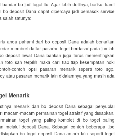
andar bo judi togel itu. Agar lebih detilnya, berikut kami
 bo deposit Dana dapat dipercaya jadi pemasok service
a salah satunya:
erlu anda pahami dari bo deposit Dana adalah berkaitan
kedar memberi daftar pasaran togel berdasar pada jumlah
 bo deposit lewat Dana bahkan juga terus mementingkan
 toto sah terpilih maka cari tiap-tiap kesempatan hoki
ntoh-contoh opsi pasaran menarik seperti toto sgp,
ey atau pasaran menarik lain didalamnya yang masih ada
el Menarik
astinya menarik dari bo deposit Dana sebagai penyuplai
dari macam-macam permainan togel atraktif yang disiapkan.
mainan togel yang paling komplet di bo togel paling
n melalui deposit Dana. Sebagai contoh beberapa tipe
isiapkan bo togel deposit Dana antara lain seperti togel