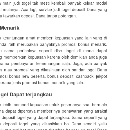
 main judi togel tak mesti kembali banyak keluar modal
l mulanya. Apa lagi, service judi togel deposit Dana yang
uga tawarkan deposit Dana tanpa potongan.
Menarik
tau keuntungan amat memberi kepuasan yang lain yang di
anda raih merupakan banyaknya promosi bonus menarik.
 sama perihalnya seperti disc. togel di mana dapat
 memberikan kepuasan karena oleh demikian anda juga
ernama pembayaran kemenangan saja. Juga, ada banyak
us atau promosi yang dikasihkan oleh bandar togel Dana
romosi bonus new peserta, bonus deposit, cashback, jekpot
berapa jenis promosi bonus menarik yang lain.
ogel Dapat terjangkau
lebih memberi kepuasan untuk pesertanya saat bermain
Dana dapat dipercaya memberinya penawaran yang atraktif
 deposit togel yang dapat terjangkau. Sama seperti yang
a deposit togel yang dikasihkan bo Dana sendiri yaitu