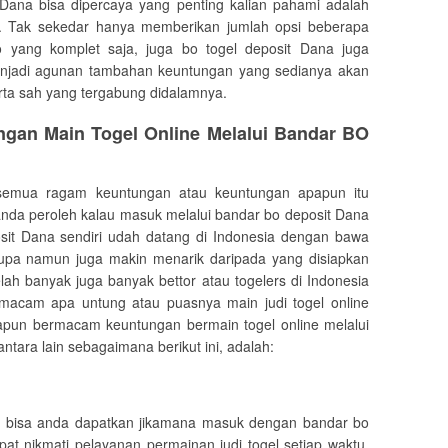
 Dana bisa dipercaya yang penting kalian pahami adalah
i. Tak sekedar hanya memberikan jumlah opsi beberapa
 yang komplet saja, juga bo togel deposit Dana juga
enjadi agunan tambahan keuntungan yang sedianya akan
rta sah yang tergabung didalamnya.
ungan Main Togel Online Melalui Bandar BO
 semua ragam keuntungan atau keuntungan apapun itu
anda peroleh kalau masuk melalui bandar bo deposit Dana
osit Dana sendiri udah datang di Indonesia dengan bawa
serupa namun juga makin menarik daripada yang disiapkan
elah banyak juga banyak bettor atau togelers di Indonesia
emacam apa untung atau puasnya main judi togel online
dapun bermacam keuntungan bermain togel online melalui
ntara lain sebagaimana berikut ini, adalah:
g bisa anda dapatkan jikamana masuk dengan bandar bo
pat nikmati pelayanan permainan judi togel setiap waktu.