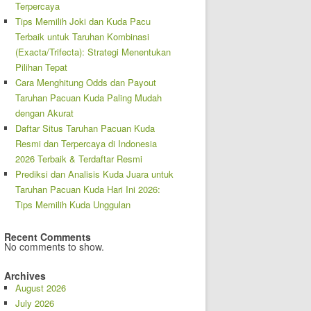
Terpercaya
Tips Memilih Joki dan Kuda Pacu
Terbaik untuk Taruhan Kombinasi
(Exacta/Trifecta): Strategi Menentukan
Pilihan Tepat
Cara Menghitung Odds dan Payout
Taruhan Pacuan Kuda Paling Mudah
dengan Akurat
Daftar Situs Taruhan Pacuan Kuda
Resmi dan Terpercaya di Indonesia
2026 Terbaik & Terdaftar Resmi
Prediksi dan Analisis Kuda Juara untuk
Taruhan Pacuan Kuda Hari Ini 2026:
Tips Memilih Kuda Unggulan
Recent Comments
No comments to show.
Archives
August 2026
July 2026