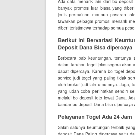
Ada data menarik lain dari bo deposit
banyak promosi luar biasa yang diber
jenis permainan maupun pasaran toto
tawarkan pelbagai promosi menarik m
diberi teristimewa terhadap semua pese
Berikut ini Bervariasi Keunt
Deposit Dana Bisa dipercaya
Berbicara bab keuntungan, tentunya
dalam taruhan togel jelas segera akan 
dapat dipercaya. Karena bo togel dep
service judi togel yang paling tidak 
oleh broker judi lain umumnya. Juga, t
yang udah coba perlihatkan sendiri s
melalui bo deposit toto lewat Dana. A
bandar bo deposit Dana bisa dipercaya a
Pelayanan Togel Ada 24 Jam
Salah satunya keuntungan terbaik yan
deposit Dana Paling dipercaya yaitu da