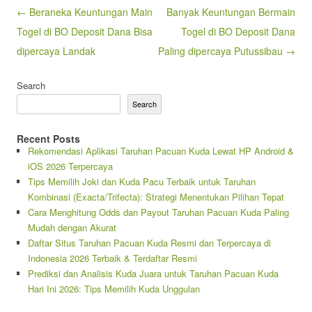
Post navigation
← Beraneka Keuntungan Main
Banyak Keuntungan Bermain
Togel di BO Deposit Dana Bisa
Togel di BO Deposit Dana
dipercaya Landak
Paling dipercaya Putussibau →
Search
Search
Recent Posts
Rekomendasi Aplikasi Taruhan Pacuan Kuda Lewat HP Android &
iOS 2026 Terpercaya
Tips Memilih Joki dan Kuda Pacu Terbaik untuk Taruhan
Kombinasi (Exacta/Trifecta): Strategi Menentukan Pilihan Tepat
Cara Menghitung Odds dan Payout Taruhan Pacuan Kuda Paling
Mudah dengan Akurat
Daftar Situs Taruhan Pacuan Kuda Resmi dan Terpercaya di
Indonesia 2026 Terbaik & Terdaftar Resmi
Prediksi dan Analisis Kuda Juara untuk Taruhan Pacuan Kuda
Hari Ini 2026: Tips Memilih Kuda Unggulan