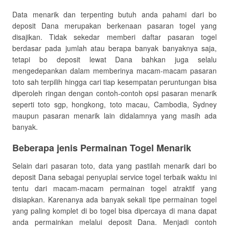
Data menarik dan terpenting butuh anda pahami dari bo
deposit Dana merupakan berkenaan pasaran togel yang
disajikan. Tidak sekedar memberi daftar pasaran togel
berdasar pada jumlah atau berapa banyak banyaknya saja,
tetapi bo deposit lewat Dana bahkan juga selalu
mengedepankan dalam memberinya macam-macam pasaran
toto sah terpilih hingga cari tiap kesempatan peruntungan bisa
diperoleh ringan dengan contoh-contoh opsi pasaran menarik
seperti toto sgp, hongkong, toto macau, Cambodia, Sydney
maupun pasaran menarik lain didalamnya yang masih ada
banyak.
Beberapa jenis Permainan Togel Menarik
Selain dari pasaran toto, data yang pastilah menarik dari bo
deposit Dana sebagai penyuplai service togel terbaik waktu ini
tentu dari macam-macam permainan togel atraktif yang
disiapkan. Karenanya ada banyak sekali tipe permainan togel
yang paling komplet di bo togel bisa dipercaya di mana dapat
anda permainkan melalui deposit Dana. Menjadi contoh