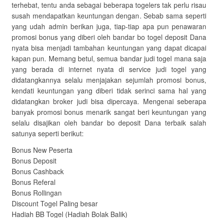
terhebat, tentu anda sebagai beberapa togelers tak perlu risau
susah mendapatkan keuntungan dengan. Sebab sama seperti
yang udah admin berikan juga, tiap-tiap apa pun penawaran
promosi bonus yang diberi oleh bandar bo togel deposit Dana
nyata bisa menjadi tambahan keuntungan yang dapat dicapai
kapan pun. Memang betul, semua bandar judi togel mana saja
yang berada di internet nyata di service judi togel yang
didatangkannya selalu menjajakan sejumlah promosi bonus,
kendati keuntungan yang diberi tidak serinci sama hal yang
didatangkan broker judi bisa dipercaya. Mengenai seberapa
banyak promosi bonus menarik sangat beri keuntungan yang
selalu disajikan oleh bandar bo deposit Dana terbaik salah
satunya seperti berikut:
Bonus New Peserta
Bonus Deposit
Bonus Cashback
Bonus Referal
Bonus Rollingan
Discount Togel Paling besar
Hadiah BB Togel (Hadiah Bolak Balik)