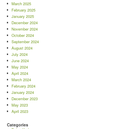
March 2025
February 2025
January 2025
December 2024
November 2024
October 2024
September 2024
August 2024
July 2024
June 2024
May 2024
April 2024
March 2024
February 2024
January 2024
December 2023
May 2023
April 2023
Categories