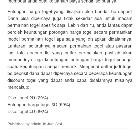
membuat anda buat keluarkan biaya sendiri semuanya.
Potongan harga togel yang disajikan oleh bandar bo deposit
Dana bisa dipercaya juga tidak sekedar ada untuk macam
permainan togel spesifik saja. Lebih dari itu, anda lantas dapat
peroleh keuntungan potongan harga togel secara permainkan
model permainan togel apa saja yang disiapkan didalamnya.
Lantaran, seluruhnya macam permainan togel atau pasaran
judi toto apapun itu yang bettor permainkan pastilah akan
memberinya juga keuntungan potongan harga togel sebagai
suatu keuntungan sangat menarik. Mengenai daftar judi togel
bo deposit dana dapat dipercaya secara beberapa keuntungan
discount togel yang dapat anda capai didalamnya misalnya
mencakup:
Disc. togel 2D (29%)
Potongan harga togel 3D (59%)
Disc. togel 4D (66%)
Published by
admin
, in
Judi Slot
.