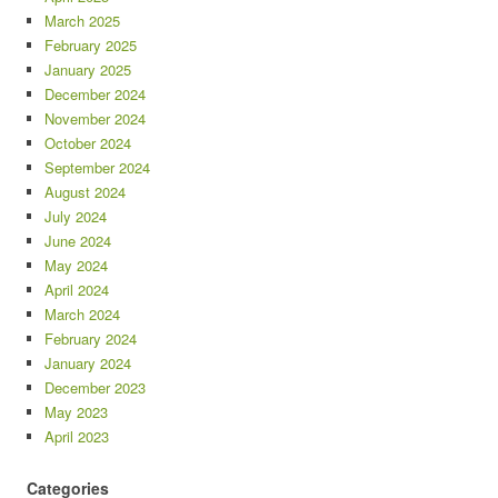
March 2025
February 2025
January 2025
December 2024
November 2024
October 2024
September 2024
August 2024
July 2024
June 2024
May 2024
April 2024
March 2024
February 2024
January 2024
December 2023
May 2023
April 2023
Categories