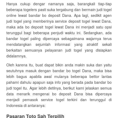
Hanya cukup dengar namanya saja, barangkali tiap-tiap
beberapa togelers pasti suka tergabung dan bermain judi togel
online lewat bandar bo deposit Dana. Apa lagi, sedikit agen
judi togel yang memberinya service deposit togel lewat Dana,
maka ada bo deposit togel lewat Dana ini menjadi satu opsi
terunggul bagi beberapa penjudi waktu ini. Sedangkan, ada
bandar togel paling dipercaya sebagaimana wajarnya terus
mendatangkan sejumlah informasi yang atraktif sekali
berkaitan semuanya pelayanan judi togel yang disiapkan
didalamnya.
Oleh karena itu, buat dapat bikin anda makin suka dan yaitu
seutuhnya masuk dengan bandar bo togel Dana, maka bisa
lebih bagus apabila awal mulanya beberapa bettor lantas
pahami dahulu apapun saja info yang berada pada bandar bo
judi togel itu. Agar lebih detilnya, berikut kami jelaskan semua
data menarik mengenai bo deposit Dana bisa dipercaya
menjadi pemasok service togel terkini dan terunggul di
Indonesia di antaranya:
Pasaran Toto Sah Terpilih