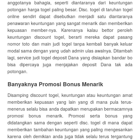
anggotanya bahagia, seperti diantaranya dari keuntungan
potongan harga togel paling besar. Disc. togel di taruhan togel
online sendiri dapat disebutkan menjadi satu diantaranya
penawaran keuntungan yang sangat menarik dan memberikan
kepuasan member-nya. Karenanya kalau bettor peroleh
keuntungan discount togel, berarti mereka dapat pasang
nomor toto dan main judi togel tanpa kembali banyak keluar
modal sama dengan yang udah admin ulas awalnya. Ditambah
lagi, service judi togel deposit Dana yang disiapkan bandar bo
bisa dipercaya juga menjajakan deposit Dana tak ada
potongan.
Banyaknya Promosi Bonus Menarik
Disamping discount togel, keuntungan atau keuntungan amat
memberikan kepuasan yang lain yang di mana pula terus-
menerus selalu bisa anda dapatkan merupakan bermacamnya
promosi bonus menarik. Promosi serta bonus yang
didatangkan sama dengan seperti disc. togel di mana dapat
memberikan tambahan keuntungan yang paling mengesankan
karena oleh demikian anda juga tidak selalu terus tergantung