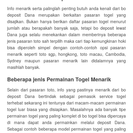
Info menarik serta palinglah penting butuh anda kenali dari bo
deposit Dana merupakan berkaitan pasaran togel yang
disajikan. Bukan hanya berikan daftar pasaran togel menurut
jumlah atau berapakah banyak saja, tetapi bo deposit lewat
Dana juga selalu menekankan dalam memberinya beberapa
jenis pasaran toto sah terpilih maka cari tiap kemungkinan hoki
bisa diperoleh simpel dengan contoh-contoh opsi pasaran
menarik seperti toto sgp, hongkong, toto macau, Cambodia,
Sydney maupun pasaran menarik lain didalamnya yang
masihlah banyak.
Beberapa jenis Permainan Togel Menarik
Selain dari pasaran toto, info yang pastinya menarik dari bo
deposit Dana bertindak sebagai pemasok service togel
terhebat sekarang ini tentunya dari macam-macam permainan
togel luar biasa yang disiapkan. Masalahnya ada banyak tipe
permainan togel yang paling komplet di bo togel bisa dipercaya
di mana dapat anda permainkan melalui deposit Dana.
Sebagai contoh beberapa model permainan togel yang paling