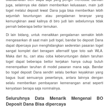
juga, selainnya oke dalam memberikan keluasaan, main judi
togel melalui deposit lewat Dana juga bisa memberikan lebih
sejumlah keuntungan atau pengalaman teranyar yang
kemungkinan awal kalinya di biro judi lain sebelumnya tidak
pernah beberapa bettor temukan.
Di lain bidang, untuk menaikkan pengalaman semakin lebih
mengesankan di saat main judi togel, bandar bo deposit Dana
dapat dipercaya pun menghidangkan sederetan pasaran togel
sangat komplet dari beragam alternatif type toto sah WLA.
Maka dari itu, cari atau coba keberuntungan dalam taruhan
togel dapat beberapa bettor kerjakan hanya cukup butuh
menempatkan taruhan di model pasaran mana saja. Bandar
bo togel deposit Dana sendiri selalu berikan keyakinan yang
bagus buat semuanya pesertanya, antara lainnya dengan
selalu memberikan pembayaran kemenangan amat seperti
kenyataan berapa saja nominalnya.
Seluruhnya Data Menarik Mengenai BO
Deposit Dana Bisa dipercaya