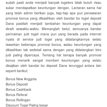
sudah pasti anda menjadi banyak togelers tidak butuh risau
sukar mendapatkan keuntungan dengan. Lantaran sama hal
yang telah admin berikan juga, tiap-tiap apa pun penawaran
promosi bonus yang dikasihkan oleh bandar bo togel deposit
Dana pastilah menjadi tambahan keuntungan yang dapat
diraih sewaktu-waktu. Memanglah betul, semuanya bandar
permainan judi togel mana pun yang berada pada internet
nyata di service judi togel yang didatangkannya selalu
tawarkan beberapa promosi bonus, walau keuntungan yang
dikasihkan tak sedetail sama dengan yang didatangkan biro
judi paling dipercaya. Tentang hal berapa banyak promosi
bonus menarik sangat memberi keuntungan yang selalu
disajikan oleh bandar bo deposit Dana terunggul antara lain
seperti berikut:
Bonus New Anggota
Bonus Deposit
Bonus Cashback
Bonus Referal
Bonus Rollingan
Discount Togel Paling besar