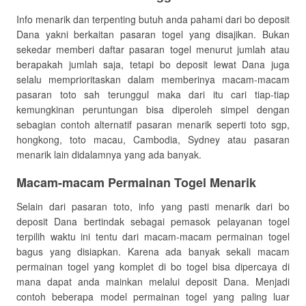
Info menarik dan terpenting butuh anda pahami dari bo deposit
Dana yakni berkaitan pasaran togel yang disajikan. Bukan
sekedar memberi daftar pasaran togel menurut jumlah atau
berapakah jumlah saja, tetapi bo deposit lewat Dana juga
selalu memprioritaskan dalam memberinya macam-macam
pasaran toto sah terunggul maka dari itu cari tiap-tiap
kemungkinan peruntungan bisa diperoleh simpel dengan
sebagian contoh alternatif pasaran menarik seperti toto sgp,
hongkong, toto macau, Cambodia, Sydney atau pasaran
menarik lain didalamnya yang ada banyak.
Macam-macam Permainan Togel Menarik
Selain dari pasaran toto, info yang pasti menarik dari bo
deposit Dana bertindak sebagai pemasok pelayanan togel
terpilih waktu ini tentu dari macam-macam permainan togel
bagus yang disiapkan. Karena ada banyak sekali macam
permainan togel yang komplet di bo togel bisa dipercaya di
mana dapat anda mainkan melalui deposit Dana. Menjadi
contoh beberapa model permainan togel yang paling luar