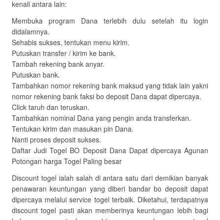
kenali antara lain:
Membuka program Dana terlebih dulu setelah itu login
didalamnya.
Sehabis sukses, tentukan menu kirim.
Putuskan transfer / kirim ke bank.
Tambah rekening bank anyar.
Putuskan bank.
Tambahkan nomor rekening bank maksud yang tidak lain yakni
nomor rekening bank faksi bo deposit Dana dapat dipercaya.
Click taruh dan teruskan.
Tambahkan nominal Dana yang pengin anda transferkan.
Tentukan kirim dan masukan pin Dana.
Nanti proses deposit sukses.
Daftar Judi Togel BO Deposit Dana Dapat dipercaya Agunan
Potongan harga Togel Paling besar
Discount togel ialah salah di antara satu dari demikian banyak
penawaran keuntungan yang diberi bandar bo deposit dapat
dipercaya melalui service togel terbaik. Diketahui, terdapatnya
discount togel pasti akan memberinya keuntungan lebih bagi