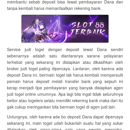
membantu sebab deposit bisa lewat pembayaran Dana dan
tanpa kembali harus memanfaatkan rekening bank.
Service judi togel dengan deposit lewat Dana sendiri
sebenarnya adalah satu diantaranya sarana pelayanan
terhebat yang sekarang ini disiapkan atau dikasihkan oleh
broker judi togel paling dipercaya. Lantaran, oleh karena ada
deposit Dana ini, bermain togel tak harus kembali mempersulit
pemain harus deposit melali transfer bank yang sejauh ini
kerap menjadi tipe pembayaran yang banyak disiapkan agen
judi togel online umumnya. Apa lagi bila ingat tidak seluruhnya
bettor atau togelers selalu memiliki rekening bank maka dari itu
gak cukup meringankan bila bermain togel di agen judi lain.
Untungnya, oleh karena ada bo deposit Dana dapat dipercaya
sekarang ini, main togel udah bukanlah suatu hal yang sukar
dijalankan oleh siapa-siapa saja yang pengin mencoba.