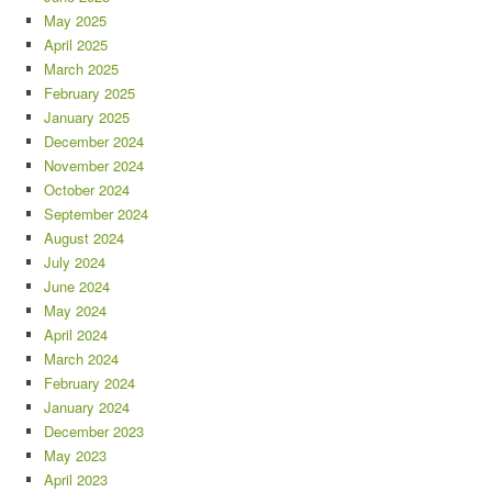
May 2025
April 2025
March 2025
February 2025
January 2025
December 2024
November 2024
October 2024
September 2024
August 2024
July 2024
June 2024
May 2024
April 2024
March 2024
February 2024
January 2024
December 2023
May 2023
April 2023