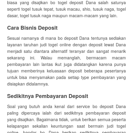
biasa yang disajikan bo togel deposit Dana salah satunya
seperti togel tusuk tepat, tusuk macau, shio, tusuk naga, togel
dasar, togel tusuk naga maupun macam-macam yang lain.
Cara Bisnis Deposit
Sesuai namanya di mana bo deposit Dana tentunya sediakan
layanan taruhan judi togel online dengan deposit lewat Dana
menjadi satu diantara alternatif teranyar dan sangat menarik
sekarang ini. Walau memanglah, bermacam macam
pembayaran lain lantas ikut juga didatangkan karena punya
tujuan memberinya keluasaan deposit beberapa pesertanya
untuk bisa menyamakan pada setiap type pembayaran yang
disiapkan didalamnya.
Sedikitnya Pembayaran Deposit
Soal yang butuh anda kenal dari service bo deposit Dana
paling dipercaya ialah dari sedikitnya pembayaran deposit
yang disajikan. Bagaimana tidak, untuk berikan semua peserta
kelapangan sekalian keuntungan saat bermain judi togel
online, bandar bo Dana berikan sedikitnya pembayaran