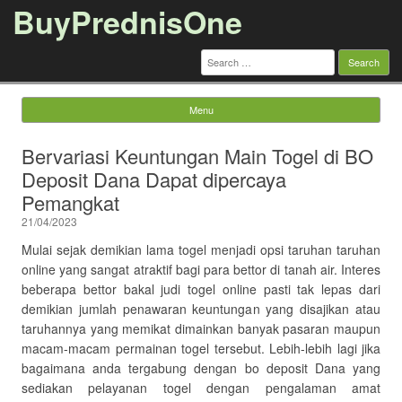
BuyPrednisOne
Search
for:
Menu
Skip to content
Bervariasi Keuntungan Main Togel di BO
Deposit Dana Dapat dipercaya
Pemangkat
21/04/2023
Mulai sejak demikian lama togel menjadi opsi taruhan taruhan
online yang sangat atraktif bagi para bettor di tanah air. Interes
beberapa bettor bakal judi togel online pasti tak lepas dari
demikian jumlah penawaran keuntungan yang disajikan atau
taruhannya yang memikat dimainkan banyak pasaran maupun
macam-macam permainan togel tersebut. Lebih-lebih lagi jika
bagaimana anda tergabung dengan bo deposit Dana yang
sediakan pelayanan togel dengan pengalaman amat