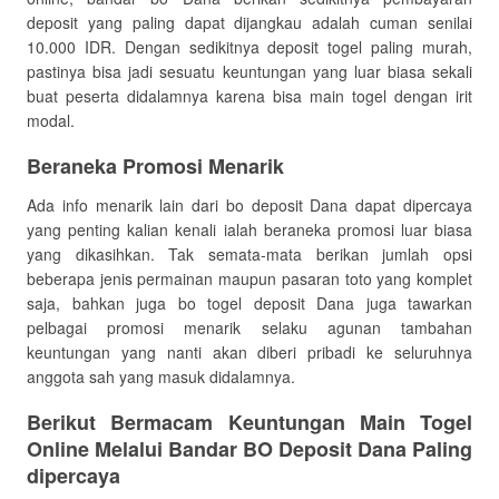
deposit yang paling dapat dijangkau adalah cuman senilai
10.000 IDR. Dengan sedikitnya deposit togel paling murah,
pastinya bisa jadi sesuatu keuntungan yang luar biasa sekali
buat peserta didalamnya karena bisa main togel dengan irit
modal.
Beraneka Promosi Menarik
Ada info menarik lain dari bo deposit Dana dapat dipercaya
yang penting kalian kenali ialah beraneka promosi luar biasa
yang dikasihkan. Tak semata-mata berikan jumlah opsi
beberapa jenis permainan maupun pasaran toto yang komplet
saja, bahkan juga bo togel deposit Dana juga tawarkan
pelbagai promosi menarik selaku agunan tambahan
keuntungan yang nanti akan diberi pribadi ke seluruhnya
anggota sah yang masuk didalamnya.
Berikut Bermacam Keuntungan Main Togel
Online Melalui Bandar BO Deposit Dana Paling
dipercaya