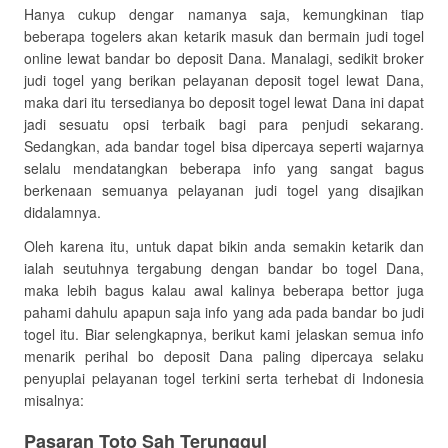
Hanya cukup dengar namanya saja, kemungkinan tiap
beberapa togelers akan ketarik masuk dan bermain judi togel
online lewat bandar bo deposit Dana. Manalagi, sedikit broker
judi togel yang berikan pelayanan deposit togel lewat Dana,
maka dari itu tersedianya bo deposit togel lewat Dana ini dapat
jadi sesuatu opsi terbaik bagi para penjudi sekarang.
Sedangkan, ada bandar togel bisa dipercaya seperti wajarnya
selalu mendatangkan beberapa info yang sangat bagus
berkenaan semuanya pelayanan judi togel yang disajikan
didalamnya.
Oleh karena itu, untuk dapat bikin anda semakin ketarik dan
ialah seutuhnya tergabung dengan bandar bo togel Dana,
maka lebih bagus kalau awal kalinya beberapa bettor juga
pahami dahulu apapun saja info yang ada pada bandar bo judi
togel itu. Biar selengkapnya, berikut kami jelaskan semua info
menarik perihal bo deposit Dana paling dipercaya selaku
penyuplai pelayanan togel terkini serta terhebat di Indonesia
misalnya:
Pasaran Toto Sah Terunggul