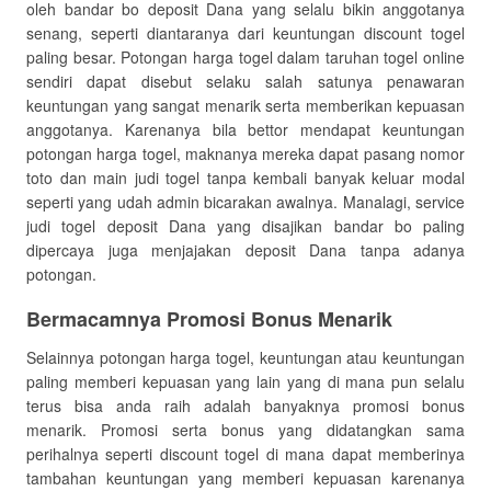
oleh bandar bo deposit Dana yang selalu bikin anggotanya
senang, seperti diantaranya dari keuntungan discount togel
paling besar. Potongan harga togel dalam taruhan togel online
sendiri dapat disebut selaku salah satunya penawaran
keuntungan yang sangat menarik serta memberikan kepuasan
anggotanya. Karenanya bila bettor mendapat keuntungan
potongan harga togel, maknanya mereka dapat pasang nomor
toto dan main judi togel tanpa kembali banyak keluar modal
seperti yang udah admin bicarakan awalnya. Manalagi, service
judi togel deposit Dana yang disajikan bandar bo paling
dipercaya juga menjajakan deposit Dana tanpa adanya
potongan.
Bermacamnya Promosi Bonus Menarik
Selainnya potongan harga togel, keuntungan atau keuntungan
paling memberi kepuasan yang lain yang di mana pun selalu
terus bisa anda raih adalah banyaknya promosi bonus
menarik. Promosi serta bonus yang didatangkan sama
perihalnya seperti discount togel di mana dapat memberinya
tambahan keuntungan yang memberi kepuasan karenanya