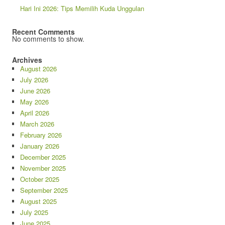
Hari Ini 2026: Tips Memilih Kuda Unggulan
Recent Comments
No comments to show.
Archives
August 2026
July 2026
June 2026
May 2026
April 2026
March 2026
February 2026
January 2026
December 2025
November 2025
October 2025
September 2025
August 2025
July 2025
June 2025