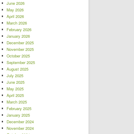
June 2026
May 2026
April 2026
March 2026
February 2026
January 2026
December 2025
November 2025
October 2025
September 2025
August 2025
July 2025
June 2025
May 2025
April 2025
March 2025
February 2025
January 2025
December 2024
November 2024