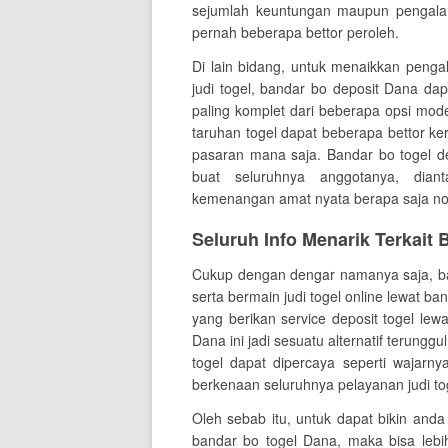
sejumlah keuntungan maupun pengalama
pernah beberapa bettor peroleh.
Di lain bidang, untuk menaikkan peng
judi togel, bandar bo deposit Dana da
paling komplet dari beberapa opsi mode
taruhan togel dapat beberapa bettor k
pasaran mana saja. Bandar bo togel de
buat seluruhnya anggotanya, dian
kemenangan amat nyata berapa saja no
Seluruh Info Menarik Terkait
Cukup dengan dengar namanya saja, bara
serta bermain judi togel online lewat ba
yang berikan service deposit togel lew
Dana ini jadi sesuatu alternatif terung
togel dapat dipercaya seperti wajarn
berkenaan seluruhnya pelayanan judi to
Oleh sebab itu, untuk dapat bikin anda
bandar bo togel Dana, maka bisa lebi