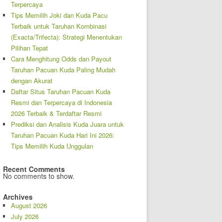
Terpercaya
Tips Memilih Joki dan Kuda Pacu
Terbaik untuk Taruhan Kombinasi
(Exacta/Trifecta): Strategi Menentukan
Pilihan Tepat
Cara Menghitung Odds dan Payout
Taruhan Pacuan Kuda Paling Mudah
dengan Akurat
Daftar Situs Taruhan Pacuan Kuda
Resmi dan Terpercaya di Indonesia
2026 Terbaik & Terdaftar Resmi
Prediksi dan Analisis Kuda Juara untuk
Taruhan Pacuan Kuda Hari Ini 2026:
Tips Memilih Kuda Unggulan
Recent Comments
No comments to show.
Archives
August 2026
July 2026