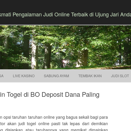
kmati Pengalaman Judi Online Terbaik di Ujung Jari And
Skip to content
SA
LIVE KASINO
SABUNG AYAM
TEMBAK IKAN
JUDI SLOT
in Togel di BO Deposit Dana Paling
an opsi taruhan taruhan online yang bagus sekali bagi para
ttor akan judi togel online pasti tak lepas dari demikian
g disiapkan atau taruhannya yang memikat dimainkan