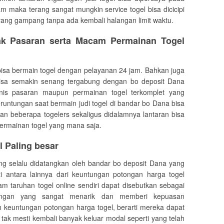
am maka terang sangat mungkin service togel bisa dicicipi
yang gampang tanpa ada kembali halangan limit waktu.
k Pasaran serta Macam Permainan Togel
sa bermain togel dengan pelayanan 24 jam. Bahkan juga
s bisa semakin senang tergabung dengan bo deposit Dana
enis pasaran maupun permainan togel terkomplet yang
eruntungan saat bermain judi togel di bandar bo Dana bisa
n beberapa togelers sekaligus didalamnya lantaran bisa
permainan togel yang mana saja.
 Paling besar
 selalu didatangkan oleh bandar bo deposit Dana yang
ti antara lainnya dari keuntungan potongan harga togel
am taruhan togel online sendiri dapat disebutkan sebagai
tungan yang sangat menarik dan memberi kepuasan
h keuntungan potongan harga togel, berarti mereka dapat
 tak mesti kembali banyak keluar modal seperti yang telah