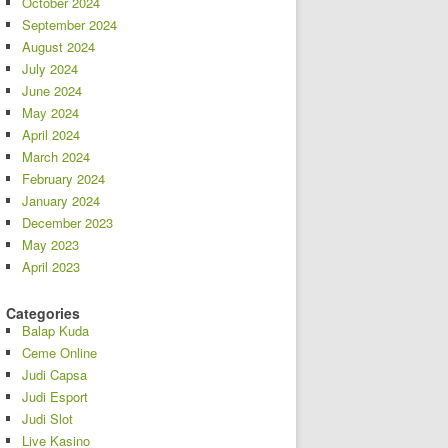
October 2024
September 2024
August 2024
July 2024
June 2024
May 2024
April 2024
March 2024
February 2024
January 2024
December 2023
May 2023
April 2023
Categories
Balap Kuda
Ceme Online
Judi Capsa
Judi Esport
Judi Slot
Live Kasino