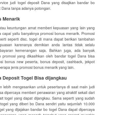
rvice judi togel deposit Dana yang disajikan bandar bo
it Dana tanpa adanya potongan.
 Menarik
 atau keuntungan amat memberi kepuasan yang lain yang
a capai yaitu banyaknya promosi bonus menarik. Promosi
rti seperti disc. togel di mana dapat berikan tambahan
puasan karenanya demikian anda lantas tidak selalu
bayaran kemenangan saja. Bahkan juga, ada banyak
 promosi yang dikasihkan oleh bandar togel Dana bisa
osi bonus new peserta, bonus deposit, cashback, jekpot
berapa jenis promosi bonus menarik yang lain.
 Deposit Togel Bisa dijangkau
lebih mengesankan untuk pesertanya di saat main judi
isa dipercaya memberi penawaran yang atraktif sekali dari
it togel yang dapat dijangkau. Sama seperti yang sudah
togel yang diberi bo Dana sendiri yaitu sejumlah 10.000
togel yang dijajakan bandar bo togel Dana dapat dipercaya