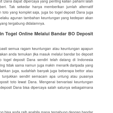
sit Dana dapat dipercaya yang penting kalian pahami ialah
beri. Tak sekedar hanya memberikan jumlah alternatif
oto yang komplet saja, juga bo togel deposit Dana juga
selaku agunan tambahan keuntungan yang kedepan akan
yang tergabung didalamnya.
in Togel Online Melalui Bandar BO Deposit
 pasti semua ragam keuntungan atau keuntungan apapun
a akan anda temukan jika masuk melalui bandar bo deposit
 togel deposit Dana sendiri telah datang di Indonesia
aling tidak sama namun juga makin menarik daripada yang
 Bahkan juga, sudahlah banyak juga beberapa bettor atau
a tunjukkan sendiri semacam apa untung atau puasnya
deposit toto lewat Dana. Mengenai bervariasi keuntungan
o deposit Dana bisa dipercaya salah satunya sebagaimana
ang bisa anda raih apabila mana tergabung dengan bandar