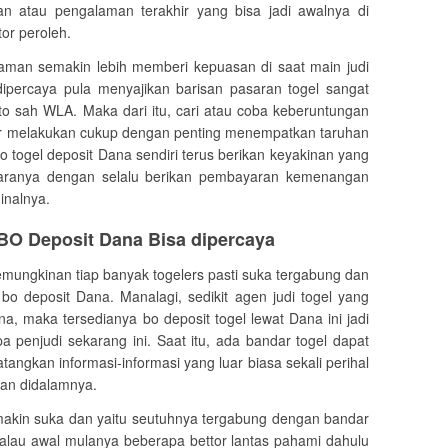
n atau pengalaman terakhir yang bisa jadi awalnya di
tor peroleh.
alaman semakin lebih memberi kepuasan di saat main judi
dipercaya pula menyajikan barisan pasaran togel sangat
toto sah WLA. Maka dari itu, cari atau coba keberuntungan
tor melakukan cukup dengan penting menempatkan taruhan
togel deposit Dana sendiri terus berikan keyakinan yang
aranya dengan selalu berikan pembayaran kemenangan
inalnya.
 BO Deposit Dana Bisa dipercaya
ungkinan tiap banyak togelers pasti suka tergabung dan
 bo deposit Dana. Manalagi, sedikit agen judi togel yang
na, maka tersedianya bo deposit togel lewat Dana ini jadi
pa penjudi sekarang ini. Saat itu, ada bandar togel dapat
tangkan informasi-informasi yang luar biasa sekali perihal
ikan didalamnya.
makin suka dan yaitu seutuhnya tergabung dengan bandar
kalau awal mulanya beberapa bettor lantas pahami dahulu