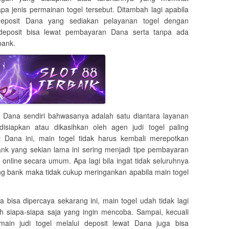
a jenis permainan togel tersebut. Ditambah lagi apabila
posit Dana yang sediakan pelayanan togel dengan
posit bisa lewat pembayaran Dana serta tanpa ada
bank.
at Dana sendiri bahwasanya adalah satu diantara layanan
disiapkan atau dikasihkan oleh agen judi togel paling
 Dana ini, main togel tidak harus kembali merepotkan
ank yang sekian lama ini sering menjadi tipe pembayaran
 online secara umum. Apa lagi bila ingat tidak seluruhnya
ning bank maka tidak cukup meringankan apabila main togel
bisa dipercaya sekarang ini, main togel udah tidak lagi
h siapa-siapa saja yang ingin mencoba. Sampai, kecuali
ain judi togel melalui deposit lewat Dana juga bisa