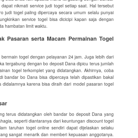
apat nikmati service judi togel setiap saat. Hal tersebut
o judi togel paling dipercaya secara umum selalu punyai
gkinkan service togel bisa dicicipi kapan saja dengan
da hambatan limit waktu.
ak Pasaran serta Macam Permainan Togel
 bermain togel dengan pelayanan 24 jam. Juga lebih dari
suka tergabung dengan bo deposit Dana dipicu terus jumlah
n togel terkomplet yang didatangkan. Akhirnya, coba
l di bandar bo Dana bisa dipercaya telah dipastikan bakal
 didalamnya karena bisa diraih dari model pasaran togel
sar
g terus didatangkan oleh bandar bo deposit Dana yang
gia, seperti diantaranya dari keuntungan discount togel
am taruhan togel online sendiri dapat dijelaskan selaku
yang sangat menarik dan memberi kepuasan anggotanya.