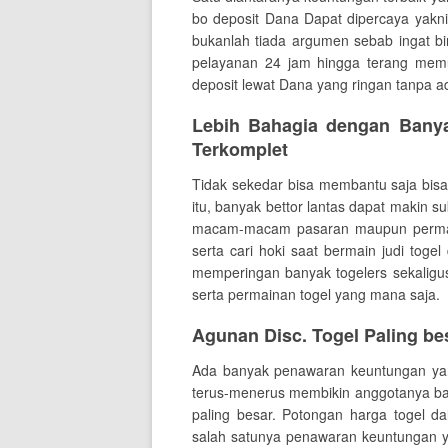
bo deposit Dana Dapat dipercaya yakni d
bukanlah tiada argumen sebab ingat bir
pelayanan 24 jam hingga terang memun
deposit lewat Dana yang ringan tanpa a
Lebih Bahagia dengan Bany
Terkomplet
Tidak sekedar bisa membantu saja bisa
itu, banyak bettor lantas dapat makin 
macam-macam pasaran maupun permaina
serta cari hoki saat bermain judi toge
memperingan banyak togelers sekaligus
serta permainan togel yang mana saja.
Agunan Disc. Togel Paling be
Ada banyak penawaran keuntungan yan
terus-menerus membikin anggotanya baha
paling besar. Potongan harga togel dal
salah satunya penawaran keuntungan 