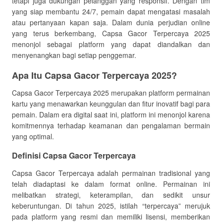
tetapi juga dukungan pelanggan yang responsif. Dengan tim
yang siap membantu 24/7, pemain dapat mengatasi masalah
atau pertanyaan kapan saja. Dalam dunia perjudian online
yang terus berkembang, Capsa Gacor Terpercaya 2025
menonjol sebagai platform yang dapat diandalkan dan
menyenangkan bagi setiap penggemar.
Apa Itu Capsa Gacor Terpercaya 2025?
Capsa Gacor Terpercaya 2025 merupakan platform permainan
kartu yang menawarkan keunggulan dan fitur inovatif bagi para
pemain. Dalam era digital saat ini, platform ini menonjol karena
komitmennya terhadap keamanan dan pengalaman bermain
yang optimal.
Definisi Capsa Gacor Terpercaya
Capsa Gacor Terpercaya adalah permainan tradisional yang
telah diadaptasi ke dalam format online. Permainan ini
melibatkan strategi, keterampilan, dan sedikit unsur
keberuntungan. Di tahun 2025, istilah “terpercaya” merujuk
pada platform yang resmi dan memiliki lisensi, memberikan