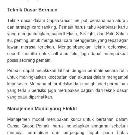
Teknik Dasar Bermain
Teknik dasar dalam Capsa Gacor meliputi pemahaman aturan
dan strategi card ranking. Pemain harus tahu kombinasi kartu
yang menguntungkan, seperti Flush, Straight, dan Pair. Selain
itu, penting untuk menguasai cara menggertak yang tepat agar
lawan merasa tertekan. Mengembangkan teknik defensive,
seperti memilih untuk call atau fold, juga dapat memperkuat
posisi seorang pemain.
Pemain dapat melakukan latihan dengan bermain secara rutin
untuk meningkatkan kecepatan dan akurasi dalam mengambil
keputusan. Memahami taraf risiko dan menghindari permainan
yang terlalu berisiko juga merupakan bagian dari teknik dasar
yang patut diperhatikan.
Manajemen Modal yang Efektif
Manajemen modal merupakan kunci untuk bertahan dalam
Capsa Gacor. Pemain harus menetapkan anggaran sebelum
memulai permainan dan berpegang teguh pada batas