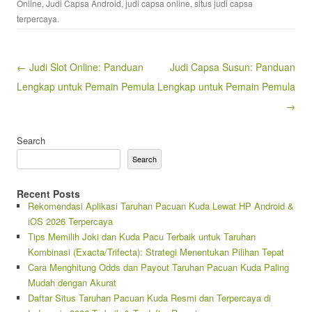
Online
,
Judi Capsa Android
,
judi capsa online
,
situs judi capsa
terpercaya
.
Post navigation
← Judi Slot Online: Panduan
Judi Capsa Susun: Panduan
Lengkap untuk Pemain Pemula
Lengkap untuk Pemain Pemula
→
Search
Search
Recent Posts
Rekomendasi Aplikasi Taruhan Pacuan Kuda Lewat HP Android &
iOS 2026 Terpercaya
Tips Memilih Joki dan Kuda Pacu Terbaik untuk Taruhan
Kombinasi (Exacta/Trifecta): Strategi Menentukan Pilihan Tepat
Cara Menghitung Odds dan Payout Taruhan Pacuan Kuda Paling
Mudah dengan Akurat
Daftar Situs Taruhan Pacuan Kuda Resmi dan Terpercaya di