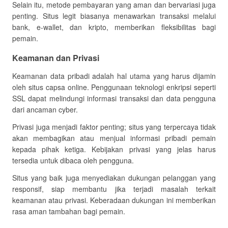
Selain itu, metode pembayaran yang aman dan bervariasi juga
penting. Situs legit biasanya menawarkan transaksi melalui
bank, e-wallet, dan kripto, memberikan fleksibilitas bagi
pemain.
Keamanan dan Privasi
Keamanan data pribadi adalah hal utama yang harus dijamin
oleh situs capsa online. Penggunaan teknologi enkripsi seperti
SSL dapat melindungi informasi transaksi dan data pengguna
dari ancaman cyber.
Privasi juga menjadi faktor penting; situs yang terpercaya tidak
akan membagikan atau menjual informasi pribadi pemain
kepada pihak ketiga. Kebijakan privasi yang jelas harus
tersedia untuk dibaca oleh pengguna.
Situs yang baik juga menyediakan dukungan pelanggan yang
responsif, siap membantu jika terjadi masalah terkait
keamanan atau privasi. Keberadaan dukungan ini memberikan
rasa aman tambahan bagi pemain.