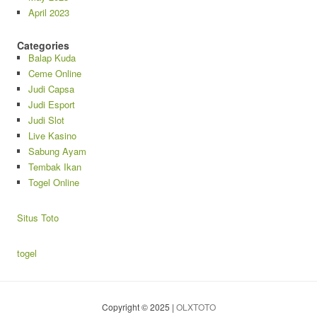
April 2023
Categories
Balap Kuda
Ceme Online
Judi Capsa
Judi Esport
Judi Slot
Live Kasino
Sabung Ayam
Tembak Ikan
Togel Online
Situs Toto
togel
Copyright © 2025 |
OLXTOTO