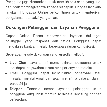
Pengguna juga disarankan untuk memilih kata sandi yang kuat
dan tidak membagikannya kepada siapapun. Dengan langkah-
langkah ini, Capsa Online berkomitmen untuk memberikan
pengalaman transaksi yang aman.
Dukungan Pelanggan dan Layanan Pengguna
Capsa Online Resmi menawarkan layanan dukungan
pelanggan yang responsif dan efektif. Pengguna dapat
mengakses bantuan melalui beberapa saluran komunikasi.
Beberapa metode dukungan yang tersedia meliputi:
Live Chat
: Layanan ini memungkinkan pengguna untuk
mendapatkan jawaban instan atas pertanyaan mereka.
Email
: Pengguna dapat mengirimkan pertanyaan atau
masalah melalui email dan akan menerima balasan dalam
waktu 24 jam.
Telepon
: Tersedia nomor layanan pelanggan untuk
pengguna yang lebih memilih berbicara langsung dengan
perwakilan.