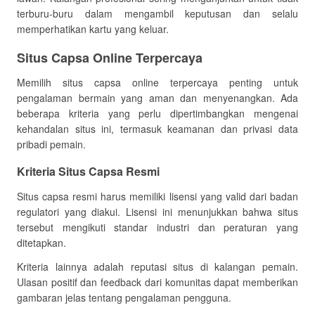
terburu-buru dalam mengambil keputusan dan selalu
memperhatikan kartu yang keluar.
Situs Capsa Online Terpercaya
Memilih situs capsa online terpercaya penting untuk
pengalaman bermain yang aman dan menyenangkan. Ada
beberapa kriteria yang perlu dipertimbangkan mengenai
kehandalan situs ini, termasuk keamanan dan privasi data
pribadi pemain.
Kriteria Situs Capsa Resmi
Situs capsa resmi harus memiliki lisensi yang valid dari badan
regulatori yang diakui. Lisensi ini menunjukkan bahwa situs
tersebut mengikuti standar industri dan peraturan yang
ditetapkan.
Kriteria lainnya adalah reputasi situs di kalangan pemain.
Ulasan positif dan feedback dari komunitas dapat memberikan
gambaran jelas tentang pengalaman pengguna.