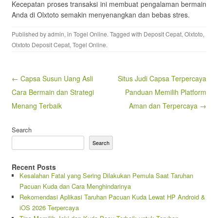
Kecepatan proses transaksi ini membuat pengalaman bermain
Anda di Olxtoto semakin menyenangkan dan bebas stres.
Published by
admin
, in
Togel Online
. Tagged with
Deposit Cepat
,
Olxtoto
,
Olxtoto Deposit Cepat
,
Togel Online
.
Post navigation
← Capsa Susun Uang Asli
Situs Judi Capsa Terpercaya
Cara Bermain dan Strategi
Panduan Memilih Platform
Menang Terbaik
Aman dan Terpercaya →
Search
Search
Recent Posts
Kesalahan Fatal yang Sering Dilakukan Pemula Saat Taruhan
Pacuan Kuda dan Cara Menghindarinya
Rekomendasi Aplikasi Taruhan Pacuan Kuda Lewat HP Android &
iOS 2026 Terpercaya