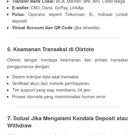
Transfer Bank Lokal:
BCA, Mandiri, BNI, BRI, CIMB Niaga
E-wallet:
OVO, Dana, GoPay, LinkAja
Pulsa:
Operator seperti Telkomsel, XL, Indosat (untuk
deposit)
Virtual Account dan QR Code
(jika tersedia)
6. Keamanan Transaksi di Olxtoto
Olxtoto sangat menjaga keamanan dan privasi transaksi
penggunanya dengan:
Sistem enkripsi data saat transaksi.
Verifikasi akun dan metode pembayaran.
Tim support yang siap membantu 24 jam.
Proses otomatis yang meminimalisir human error.
7. Solusi Jika Mengalami Kendala Deposit atau
Withdraw