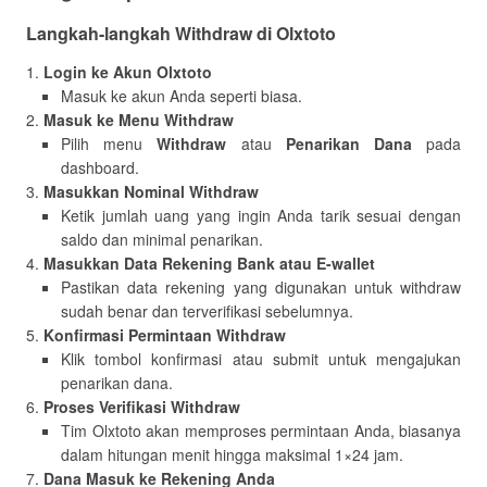
Langkah-langkah Withdraw di Olxtoto
Login ke Akun Olxtoto
Masuk ke akun Anda seperti biasa.
Masuk ke Menu Withdraw
Pilih menu
Withdraw
atau
Penarikan Dana
pada
dashboard.
Masukkan Nominal Withdraw
Ketik jumlah uang yang ingin Anda tarik sesuai dengan
saldo dan minimal penarikan.
Masukkan Data Rekening Bank atau E-wallet
Pastikan data rekening yang digunakan untuk withdraw
sudah benar dan terverifikasi sebelumnya.
Konfirmasi Permintaan Withdraw
Klik tombol konfirmasi atau submit untuk mengajukan
penarikan dana.
Proses Verifikasi Withdraw
Tim Olxtoto akan memproses permintaan Anda, biasanya
dalam hitungan menit hingga maksimal 1×24 jam.
Dana Masuk ke Rekening Anda