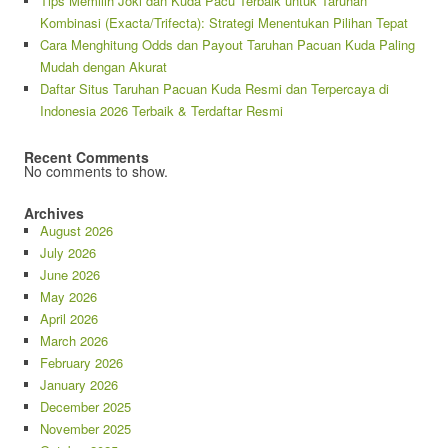
Tips Memilih Joki dan Kuda Pacu Terbaik untuk Taruhan
Kombinasi (Exacta/Trifecta): Strategi Menentukan Pilihan Tepat
Cara Menghitung Odds dan Payout Taruhan Pacuan Kuda Paling
Mudah dengan Akurat
Daftar Situs Taruhan Pacuan Kuda Resmi dan Terpercaya di
Indonesia 2026 Terbaik & Terdaftar Resmi
Recent Comments
No comments to show.
Archives
August 2026
July 2026
June 2026
May 2026
April 2026
March 2026
February 2026
January 2026
December 2025
November 2025