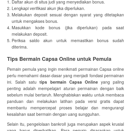
Daftar akun di situs judi yang menyediakan bonus.
Lengkapi verifikasi akun jika diperlukan.
Melakukan deposit sesuai dengan syarat yang ditetapkan
untuk mengakses bonus.
Masukkan kode bonus (jika diperlukan) pada saat
melakukan deposit.
Periksa saldo akun untuk memastikan bonus sudah
diterima.
Tips Bermain Capsa Online untuk Pemula
Pemain pemula yang ingin menikmati permainan Capsa online
perlu memahami dasar-dasar yang menjadi fondasi permainan
ini. Salah satu
tips bermain Capsa Online
yang paling
penting adalah mempelajari aturan permainan dengan baik
sebelum mulai bertaruh. Menghabiskan waktu untuk membaca
panduan dan melakukan latihan pada versi gratis dapat
membantu mempercepat proses belajar dan mengurangi
kesalahan saat bermain dengan uang sungguhan.
Selain itu, pengelolaan bankroll juga merupakan aspek krusial
yang harus diperhatikan. Para pemain disarankan untuk