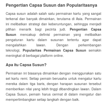
Pengertian Capsa Susun dan Popularitasnya
Capsa susun adalah salah satu permainan kartu yang sangat
terkenal dan banyak dimainkan, terutama di Asia. Permainan
ini melibatkan strategi dan keberuntungan, sehingga menjadi
pilihan menarik bagi pecinta judi.
Pengertian Capsa
Susun
mencakup definisi permainan yang melibatkan
pengaturan kartu dalam susunan tertentu agar dapat
mengalahkan lawan. Dengan perkembangan
teknologi,
Popularitas Permainan Capsa Susun
semakin
meningkat di berbagai platform online.
Apa itu Capsa Susun?
Permainan ini biasanya dimainkan dengan menggunakan satu
set kartu remi. Setiap pemain berusaha untuk mengatur kartu
mereka dalam tiga baris, dengan harapan susunan tersebut
memberikan nilai yang lebih tinggi dibandingkan lawan. Dalam
Capsa Susun, pemain harus cermat di dalam mengatur dan
mempertimbangkan setiap langkah dengan baik.