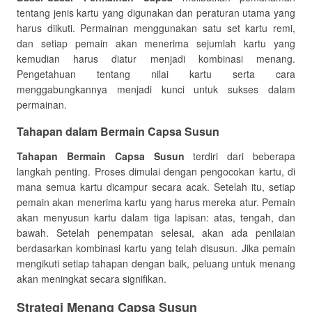
tentang jenis kartu yang digunakan dan peraturan utama yang
harus diikuti. Permainan menggunakan satu set kartu remi,
dan setiap pemain akan menerima sejumlah kartu yang
kemudian harus diatur menjadi kombinasi menang.
Pengetahuan tentang nilai kartu serta cara
menggabungkannya menjadi kunci untuk sukses dalam
permainan.
Tahapan dalam Bermain Capsa Susun
Tahapan Bermain Capsa Susun
terdiri dari beberapa
langkah penting. Proses dimulai dengan pengocokan kartu, di
mana semua kartu dicampur secara acak. Setelah itu, setiap
pemain akan menerima kartu yang harus mereka atur. Pemain
akan menyusun kartu dalam tiga lapisan: atas, tengah, dan
bawah. Setelah penempatan selesai, akan ada penilaian
berdasarkan kombinasi kartu yang telah disusun. Jika pemain
mengikuti setiap tahapan dengan baik, peluang untuk menang
akan meningkat secara signifikan.
Strategi Menang Capsa Susun