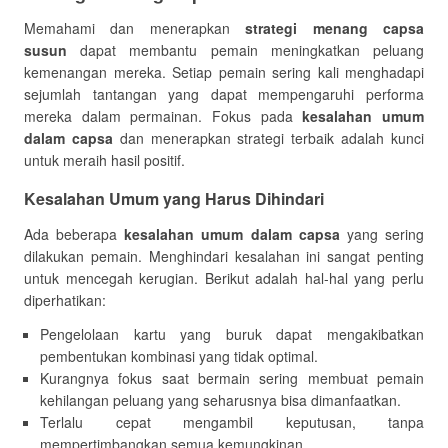
Memahami dan menerapkan
strategi menang capsa
susun
dapat membantu pemain meningkatkan peluang
kemenangan mereka. Setiap pemain sering kali menghadapi
sejumlah tantangan yang dapat mempengaruhi performa
mereka dalam permainan. Fokus pada
kesalahan umum
dalam capsa
dan menerapkan strategi terbaik adalah kunci
untuk meraih hasil positif.
Kesalahan Umum yang Harus Dihindari
Ada beberapa
kesalahan umum dalam capsa
yang sering
dilakukan pemain. Menghindari kesalahan ini sangat penting
untuk mencegah kerugian. Berikut adalah hal-hal yang perlu
diperhatikan:
Pengelolaan kartu yang buruk dapat mengakibatkan
pembentukan kombinasi yang tidak optimal.
Kurangnya fokus saat bermain sering membuat pemain
kehilangan peluang yang seharusnya bisa dimanfaatkan.
Terlalu cepat mengambil keputusan, tanpa
mempertimbangkan semua kemungkinan.