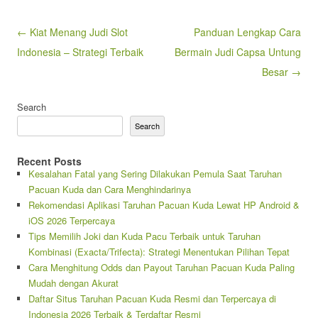
Post navigation
← Kiat Menang Judi Slot
Panduan Lengkap Cara
Indonesia – Strategi Terbaik
Bermain Judi Capsa Untung
Besar →
Search
Search
Recent Posts
Kesalahan Fatal yang Sering Dilakukan Pemula Saat Taruhan
Pacuan Kuda dan Cara Menghindarinya
Rekomendasi Aplikasi Taruhan Pacuan Kuda Lewat HP Android &
iOS 2026 Terpercaya
Tips Memilih Joki dan Kuda Pacu Terbaik untuk Taruhan
Kombinasi (Exacta/Trifecta): Strategi Menentukan Pilihan Tepat
Cara Menghitung Odds dan Payout Taruhan Pacuan Kuda Paling
Mudah dengan Akurat
Daftar Situs Taruhan Pacuan Kuda Resmi dan Terpercaya di
Indonesia 2026 Terbaik & Terdaftar Resmi