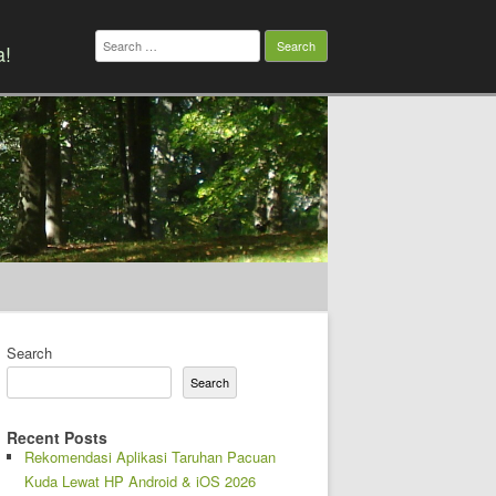
Search
a!
for:
Search
Search
Recent Posts
Rekomendasi Aplikasi Taruhan Pacuan
Kuda Lewat HP Android & iOS 2026