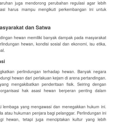
 taruhan juga mendorong perubahan regulasi agar lebih
gulasi harus mampu mengikuti perkembangan ini untuk
asyarakat dan Satwa
andingan hewan memiliki banyak dampak pada masyarakat
rlindungan hewan, kondisi sosial dan ekonomi, isu etika,
al.
si
ingkatkan perlindungan terhadap hewan. Banyak negara
ungi hewan dari perlakuan kejam di arena pertandingan.
k yang mengakibatkan penderitaan fisik. Seiring dengan
rganisasi hak asasi hewan berperan penting dalam
iki lembaga yang mengawasi dan menegakkan hukum ini.
 atau hukuman penjara bagi pelanggar. Perlindungan ini
i hewan, tetapi juga menciptakan kultur yang lebih