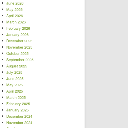
June 2026
May 2026
April 2026
March 2026
February 2026
January 2026
December 2025
November 2025
October 2025
September 2025
August 2025
July 2025
June 2025
May 2025
April 2025
March 2025
February 2025
January 2025
December 2024
November 2024