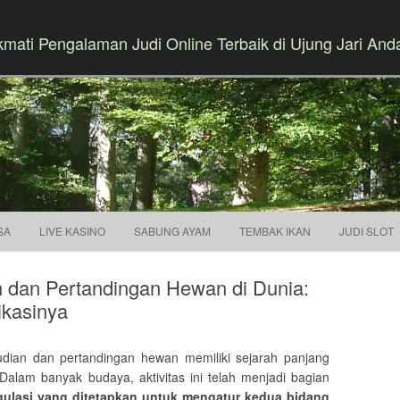
kmati Pengalaman Judi Online Terbaik di Ujung Jari And
Skip to content
SA
LIVE KASINO
SABUNG AYAM
TEMBAK IKAN
JUDI SLOT
n dan Pertandingan Hewan di Dunia:
ikasinya
dian dan pertandingan hewan memiliki sejarah panjang
Dalam banyak budaya, aktivitas ini telah menjadi bagian
ulasi yang ditetapkan untuk mengatur kedua bidang