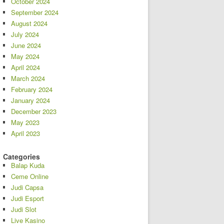
October 2024
September 2024
August 2024
July 2024
June 2024
May 2024
April 2024
March 2024
February 2024
January 2024
December 2023
May 2023
April 2023
Categories
Balap Kuda
Ceme Online
Judi Capsa
Judi Esport
Judi Slot
Live Kasino