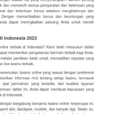
k dan mematuhi semua persyaratan dan ketentuan yang
yarat dan ketentuan bonus sebelum mengklaimnya dan
. Dengan memanfaatkan bonus dan keuntungan yang
, Anda dapat meningkatkan peluang Anda untuk meraih
di Indonesia 2023
nline terbaik di Indonesia? Kami telah menyusun daftar
 dapat memberikan pengalaman bermain terbaik bagi Anda.
 melalui penilaian ketat untuk memastikan reputasi yang
n live kasino terbaik.
 menemukan kasino online yang sesuai dengan preferensi
ikan informasi rinci tentang setiap kasino, termasuk
 opsi permainan yang tersedia, dan kualitas layanan
antuan daftar ini, Anda dapat membuat keputusan yang
k di Indonesia.
engan bergabung bersama kasino online terpercaya ini.
ti slot, blackjack, roulette, dan banyak lagi. Selain itu,