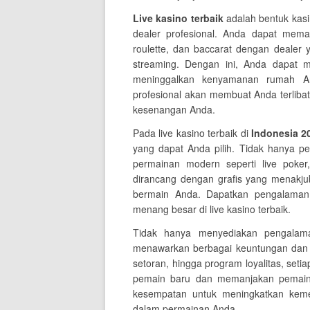
Live kasino terbaik
adalah bentuk kas
dealer profesional. Anda dapat memai
roulette, dan baccarat dengan dealer 
streaming. Dengan ini, Anda dapat m
meninggalkan kenyamanan rumah 
profesional akan membuat Anda terlib
kesenangan Anda.
Pada live kasino terbaik di
Indonesia 2
yang dapat Anda pilih. Tidak hanya per
permainan modern seperti live poker,
dirancang dengan grafis yang menakjub
bermain Anda. Dapatkan pengalaman
menang besar di live kasino terbaik.
Tidak hanya menyediakan pengalaman
menawarkan berbagai keuntungan dan b
setoran, hingga program loyalitas, set
pemain baru dan memanjakan pemain 
kesempatan untuk meningkatkan kem
dalam permainan Anda.