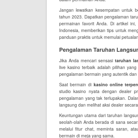
Jangan lewatkan kesempatan untuk be
tahun 2023. Dapatkan pengalaman taru
permainan favorit Anda. Di artikel i
Indonesia, memberikan tips untuk me
panduan praktis untuk memulai petualang
Pengalaman Taruhan Langsun
Jika Anda mencari sensasi
taruhan l
live kasino terbaik adalah pilihan yan
pengalaman bermain yang autentik dan 
Saat bermain di
kasino online terpe
studio kasino nyata dengan dealer p
pengalaman yang tak terlupakan. Dala
langsung dan melihat aksi dealer secara
Keuntungan utama dari taruhan langsu
seolah-olah Anda berada di sana secar
melalui fitur chat, meminta saran, a
bermain di meja yang sama.