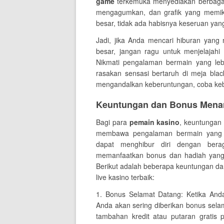
game
terkemuka menyediakan berbagai
mengagumkan, dan grafik yang memikat.
besar, tidak ada habisnya keseruan yang
Jadi, jika Anda mencari hiburan yan
besar, jangan ragu untuk menjelajahi
Nikmati pengalaman bermain yang lebih
rasakan sensasi bertaruh di meja black
mengandalkan keberuntungan, coba ke
Keuntungan dan Bonus Menari
Bagi para
pemain kasino
, keuntungan 
membawa pengalaman bermain yang l
dapat menghibur diri dengan bera
memanfaatkan bonus dan hadiah yang
Berikut adalah beberapa keuntungan da
live kasino terbaik:
1. Bonus Selamat Datang: Ketika Anda
Anda akan sering diberikan bonus sela
tambahan kredit atau putaran gratis