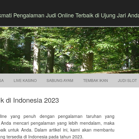
kmati Pengalaman Judi Online Terbaik di Ujung Jari And
Skip to content
SA
LIVE KASINO
SABUNG AYAM
TEMBAK IKAN
JUDI SLOT
ik di Indonesia 2023
nline yang penuh dengan pengalaman taruhan yang
 Anda mencari pengalaman yang lebih mendalam, maka
baik untuk Anda. Dalam artikel ini, kami akan membantu
ng tersedia di Indonesia pada tahun 2023.