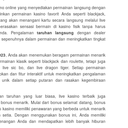
ino online yang menyediakan permainan langsung dengan
nkan permainan kasino favorit Anda seperti blackjack,
yang akan menangani kartu secara langsung melalui live
erasakan sensasi bermain di kasino fisik tanpa harus
Anda. Pengalaman
taruhan langsung
dengan dealer
at sepenuhnya dalam permainan dan meningkatkan tingkat
023
, Anda akan menemukan beragam permainan menarik
mainan klasik seperti blackjack dan roulette, tetapi juga
 live sic bo, dan live dragon tiger. Setiap permainan
kan dan fitur interaktif untuk meningkatkan pengalaman
 unik dalam setiap putaran dan rasakan kegembiraan
 taruhan yang luar biasa, live kasino terbaik juga
onus menarik. Mulai dari bonus selamat datang, bonus
iap kasino memiliki penawaran yang berbeda untuk menarik
setia. Dengan menggunakan bonus ini, Anda memiliki
enangan Anda dan mendapatkan lebih banyak hiburan