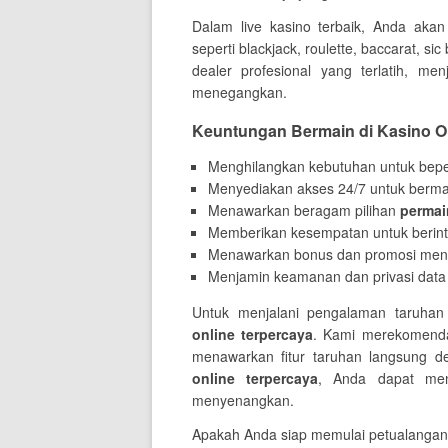
Dalam live kasino terbaik, Anda a
seperti blackjack, roulette, baccarat, s
dealer profesional yang terlatih, 
menegangkan.
Keuntungan Bermain di Kasino O
Menghilangkan kebutuhan untuk beper
Menyediakan akses 24/7 untuk bermai
Menawarkan beragam pilihan
permai
Memberikan kesempatan untuk berinte
Menawarkan bonus dan promosi men
Menjamin keamanan dan privasi data
Untuk menjalani pengalaman taruhan
online terpercaya
. Kami merekomendas
menawarkan fitur taruhan langsung d
online terpercaya
, Anda dapat men
menyenangkan.
Apakah Anda siap memulai petualangan ta