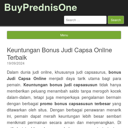
BuyPrednisOne
Search
for:
Menu
Skip to content
Keuntungan Bonus Judi Capsa Online
Terbaik
19/09/2024
Dalam dunia judi online, khususnya judi capsasurus,
bonus
Judi Capsa Online
menjadi daya tarik utama bagi para
pemain.
Keuntungan bonus judi capsasusun
tidak hanya
memberikan peluang menambah saldo tanpa merogoh kocek
dalam-dalam, tetapi juga memperkaya pengalaman bermain
dengan berbagai
promo bonus capsasusun terbesar
yang
ditawarkan oleh situs. Dengan berbagai penawaran menarik
ini, pemain dapat meraih keuntungan lebih besar sembari
menikmati permainan secara aman dan menyenangkan. Di