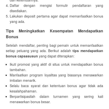
dan ketentuannya.
Daftar dengan mengisi formulir pendaftaran yang
disediakan.
Lakukan deposit pertama agar dapat memanfaatkan bonus
yang ada.
Tips Meningkatkan Kesempatan Mendapatkan
Bonus
Setelah mendaftar, penting bagi pemain untuk memanfaatkan
setiap peluang yang ada. Berikut adalah
tips mendapatkan
bonus capsasusun
yang dapat diterapkan:
Ikuti promosi yang aktif di situs untuk mendapatkan bonus
tambahan.
Manfaatkan program loyalitas yang biasanya menawarkan
imbalan menarik.
Selalu baca syarat dan ketentuan bonus agar tidak ada
kesalahpahaman.
Berpartisipasilah dalam turnamen yang sering kali
menawarkan bonus besar.