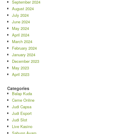
September 2024
August 2024
July 2024
June 2024
May 2024
April 2024
March 2024
February 2024
January 2024
December 2023
May 2023
April 2023
Categories
Balap Kuda
Ceme Online
Judi Capsa
Judi Esport
Judi Slot
Live Kasino
Sabung Ayam