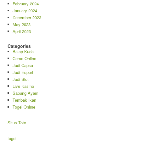
February 2024
January 2024
December 2023
May 2023
April 2023
Categories
Balap Kuda
Ceme Online
Judi Capsa
Judi Esport
Judi Slot
Live Kasino
Sabung Ayam
Tembak Ikan
Togel Online
Situs Toto
togel