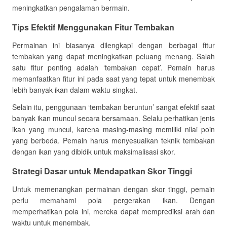
meningkatkan pengalaman bermain.
Tips Efektif Menggunakan Fitur Tembakan
Permainan ini biasanya dilengkapi dengan berbagai fitur
tembakan yang dapat meningkatkan peluang menang. Salah
satu fitur penting adalah ‘tembakan cepat’. Pemain harus
memanfaatkan fitur ini pada saat yang tepat untuk menembak
lebih banyak ikan dalam waktu singkat.
Selain itu, penggunaan ‘tembakan beruntun’ sangat efektif saat
banyak ikan muncul secara bersamaan. Selalu perhatikan jenis
ikan yang muncul, karena masing-masing memiliki nilai poin
yang berbeda. Pemain harus menyesuaikan teknik tembakan
dengan ikan yang dibidik untuk maksimalisasi skor.
Strategi Dasar untuk Mendapatkan Skor Tinggi
Untuk memenangkan permainan dengan skor tinggi, pemain
perlu memahami pola pergerakan ikan. Dengan
memperhatikan pola ini, mereka dapat memprediksi arah dan
waktu untuk menembak.