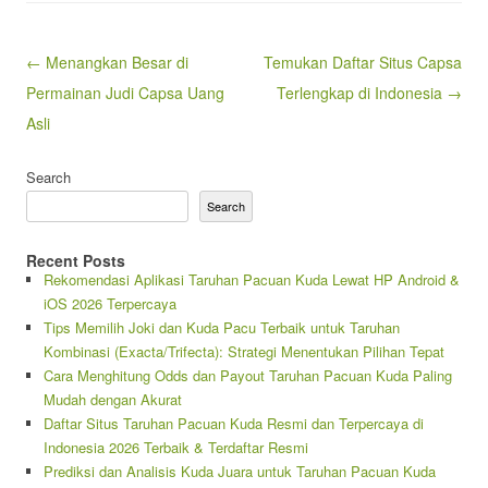
Post navigation
← Menangkan Besar di
Temukan Daftar Situs Capsa
Permainan Judi Capsa Uang
Terlengkap di Indonesia →
Asli
Search
Search
Recent Posts
Rekomendasi Aplikasi Taruhan Pacuan Kuda Lewat HP Android &
iOS 2026 Terpercaya
Tips Memilih Joki dan Kuda Pacu Terbaik untuk Taruhan
Kombinasi (Exacta/Trifecta): Strategi Menentukan Pilihan Tepat
Cara Menghitung Odds dan Payout Taruhan Pacuan Kuda Paling
Mudah dengan Akurat
Daftar Situs Taruhan Pacuan Kuda Resmi dan Terpercaya di
Indonesia 2026 Terbaik & Terdaftar Resmi
Prediksi dan Analisis Kuda Juara untuk Taruhan Pacuan Kuda