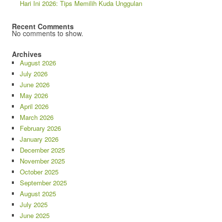
Hari Ini 2026: Tips Memilih Kuda Unggulan
Recent Comments
No comments to show.
Archives
August 2026
July 2026
June 2026
May 2026
April 2026
March 2026
February 2026
January 2026
December 2025
November 2025
October 2025
September 2025
August 2025
July 2025
June 2025