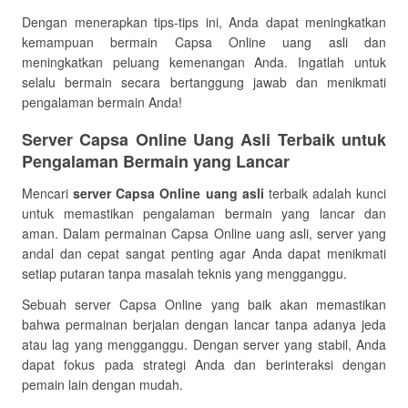
Dengan menerapkan tips-tips ini, Anda dapat meningkatkan
kemampuan bermain Capsa Online uang asli dan
meningkatkan peluang kemenangan Anda. Ingatlah untuk
selalu bermain secara bertanggung jawab dan menikmati
pengalaman bermain Anda!
Server Capsa Online Uang Asli Terbaik untuk
Pengalaman Bermain yang Lancar
Mencari
server Capsa Online uang asli
terbaik adalah kunci
untuk memastikan pengalaman bermain yang lancar dan
aman. Dalam permainan Capsa Online uang asli, server yang
andal dan cepat sangat penting agar Anda dapat menikmati
setiap putaran tanpa masalah teknis yang mengganggu.
Sebuah server Capsa Online yang baik akan memastikan
bahwa permainan berjalan dengan lancar tanpa adanya jeda
atau lag yang mengganggu. Dengan server yang stabil, Anda
dapat fokus pada strategi Anda dan berinteraksi dengan
pemain lain dengan mudah.