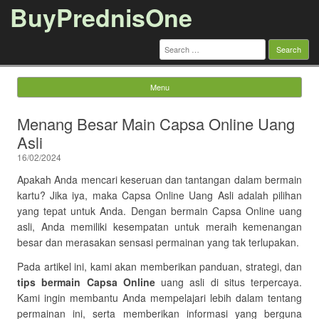
BuyPrednisOne
Search
for:
Menu
Skip to content
Menang Besar Main Capsa Online Uang
Asli
16/02/2024
Apakah Anda mencari keseruan dan tantangan dalam bermain
kartu? Jika iya, maka Capsa Online Uang Asli adalah pilihan
yang tepat untuk Anda. Dengan bermain Capsa Online uang
asli, Anda memiliki kesempatan untuk meraih kemenangan
besar dan merasakan sensasi permainan yang tak terlupakan.
Pada artikel ini, kami akan memberikan panduan, strategi, dan
tips bermain Capsa Online
uang asli di situs terpercaya.
Kami ingin membantu Anda mempelajari lebih dalam tentang
permainan ini, serta memberikan informasi yang berguna