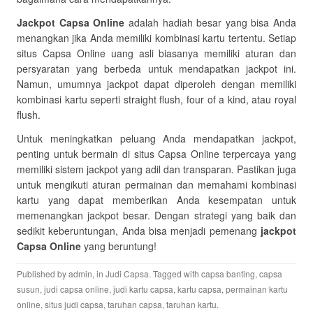
Jackpot Capsa Online
adalah hadiah besar yang bisa Anda
menangkan jika Anda memiliki kombinasi kartu tertentu. Setiap
situs Capsa Online uang asli biasanya memiliki aturan dan
persyaratan yang berbeda untuk mendapatkan jackpot ini.
Namun, umumnya jackpot dapat diperoleh dengan memiliki
kombinasi kartu seperti straight flush, four of a kind, atau royal
flush.
Untuk meningkatkan peluang Anda mendapatkan jackpot,
penting untuk bermain di situs Capsa Online terpercaya yang
memiliki sistem jackpot yang adil dan transparan. Pastikan juga
untuk mengikuti aturan permainan dan memahami kombinasi
kartu yang dapat memberikan Anda kesempatan untuk
memenangkan jackpot besar. Dengan strategi yang baik dan
sedikit keberuntungan, Anda bisa menjadi pemenang
jackpot
Capsa Online
yang beruntung!
Published by
admin
, in
Judi Capsa
. Tagged with
capsa banting
,
capsa
susun
,
judi capsa online
,
judi kartu capsa
,
kartu capsa
,
permainan kartu
online
,
situs judi capsa
,
taruhan capsa
,
taruhan kartu
.