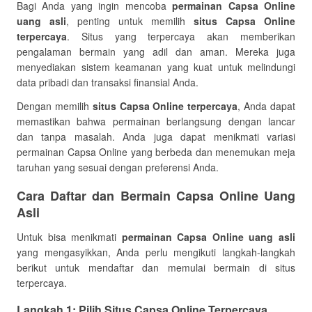
Bagi Anda yang ingin mencoba
permainan Capsa Online
uang asli
, penting untuk memilih
situs Capsa Online
terpercaya
. Situs yang terpercaya akan memberikan
pengalaman bermain yang adil dan aman. Mereka juga
menyediakan sistem keamanan yang kuat untuk melindungi
data pribadi dan transaksi finansial Anda.
Dengan memilih
situs Capsa Online terpercaya
, Anda dapat
memastikan bahwa permainan berlangsung dengan lancar
dan tanpa masalah. Anda juga dapat menikmati variasi
permainan Capsa Online yang berbeda dan menemukan meja
taruhan yang sesuai dengan preferensi Anda.
Cara Daftar dan Bermain Capsa Online Uang
Asli
Untuk bisa menikmati
permainan Capsa Online uang asli
yang mengasyikkan, Anda perlu mengikuti langkah-langkah
berikut untuk mendaftar dan memulai bermain di situs
terpercaya.
Langkah 1: Pilih Situs Capsa Online Terpercaya