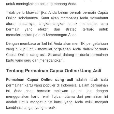
untuk meningkatkan peluang menang Anda.
Tidak perlu khawatir jika Anda belum pernah bermain Capsa
Online sebelumnya. Kami akan membantu Anda memahami
aturan dasarnya, langkah-langkah untuk mendaftar, cara
bermain yang efektif, dan strategi terbaik untuk
memaksimalkan potensi kemenangan Anda.
Dengan membaca artikel ini, Anda akan memiliki pengetahuan
yang cukup untuk memulai perjalanan Anda dalam bermain
Capsa Online uang asli. Selamat datang di dunia permainan
kartu yang seru dan menegangkan!
Tentang Permainan Capsa Online Uang Asli
Permainan Capsa Online uang asli
adalah salah satu
permainan kartu yang populer di Indonesia. Dalam permainan
ini, Anda akan bermain melawan pemain lain dengan
menggunakan kartu remi. Tujuan utama dari permainan ini
adalah untuk mengatur 13 kartu yang Anda miliki menjadi
kombinasi tangan yang terbaik.