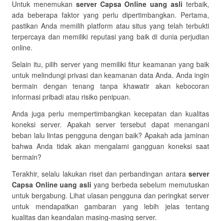
Untuk menemukan
server Capsa Online uang asli
terbaik,
ada beberapa faktor yang perlu dipertimbangkan. Pertama,
pastikan Anda memilih platform atau situs yang telah terbukti
terpercaya dan memiliki reputasi yang baik di dunia perjudian
online.
Selain itu, pilih server yang memiliki fitur keamanan yang baik
untuk melindungi privasi dan keamanan data Anda. Anda ingin
bermain dengan tenang tanpa khawatir akan kebocoran
informasi pribadi atau risiko penipuan.
Anda juga perlu mempertimbangkan kecepatan dan kualitas
koneksi server. Apakah server tersebut dapat menangani
beban lalu lintas pengguna dengan baik? Apakah ada jaminan
bahwa Anda tidak akan mengalami gangguan koneksi saat
bermain?
Terakhir, selalu lakukan riset dan perbandingan antara
server
Capsa Online uang asli
yang berbeda sebelum memutuskan
untuk bergabung. Lihat ulasan pengguna dan peringkat server
untuk mendapatkan gambaran yang lebih jelas tentang
kualitas dan keandalan masing-masing server.