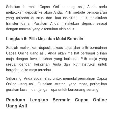
Sebelum bermain Capsa Online uang asli, Anda perlu
melakukan deposit ke akun Anda. Pilih metode pembayaran
yang tersedia di situs dan ikuti instruksi untuk melakukan
transfer dana. Pastikan Anda melakukan deposit sesuai
dengan minimal yang ditentukan oleh situs.
Langkah 5: Pilih Meja dan Mulai Bermain
Setelah melakukan deposit, akses situs dan pilih permainan
Capsa Online uang asli. Anda akan melihat berbagai pilihan
meja dengan level taruhan yang berbeda. Pilih meja yang
sesuai dengan keinginan Anda dan ikuti instruksi untuk
bergabung ke meja tersebut.
Sekarang, Anda sudah siap untuk memulai permainan Capsa
Online uang asli. Gunakan strategi yang tepat, perhatikan
gerakan lawan, dan jangan lupa untuk bersenang-senang!
Panduan Lengkap Bermain Capsa Online
Uang Asli