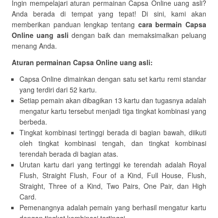
Ingin mempelajari aturan permainan Capsa Online uang asli?
Anda berada di tempat yang tepat! Di sini, kami akan
memberikan panduan lengkap tentang
cara bermain Capsa
Online uang asli
dengan baik dan memaksimalkan peluang
menang Anda.
Aturan permainan Capsa Online uang asli:
Capsa Online dimainkan dengan satu set kartu remi standar
yang terdiri dari 52 kartu.
Setiap pemain akan dibagikan 13 kartu dan tugasnya adalah
mengatur kartu tersebut menjadi tiga tingkat kombinasi yang
berbeda.
Tingkat kombinasi tertinggi berada di bagian bawah, diikuti
oleh tingkat kombinasi tengah, dan tingkat kombinasi
terendah berada di bagian atas.
Urutan kartu dari yang tertinggi ke terendah adalah Royal
Flush, Straight Flush, Four of a Kind, Full House, Flush,
Straight, Three of a Kind, Two Pairs, One Pair, dan High
Card.
Pemenangnya adalah pemain yang berhasil mengatur kartu