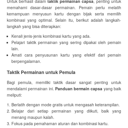
Untuk berhasil dalam
taktik permainan capsa
, penting untuk
memahami dasar-dasar permainan. Pemain perlu melatih
kemampuan menyusun kartu dengan bijak serta memilih
kombinasi yang optimal. Selain itu, berikut adalah langkah-
langkah yang bisa diterapkan:
Kenali jenis-jenis kombinasi kartu yang ada.
Pelajari taktik permainan yang sering dipakai oleh pemain
lain.
Amati cara penyusunan kartu yang efektif dari pemain
berpengalaman.
Taktik Permainan untuk Pemula
Bagi pemula, memiliki taktik dasar sangat penting untuk
mendalami permainan ini.
Panduan bermain capsa
yang baik
meliputi:
Berlatih dengan mode gratis untuk mengasah keterampilan.
Belajar dari setiap permainan yang diikuti, baik yang
menang maupun kalah.
Fokus pada pemahaman aturan dan kombinasi kartu.