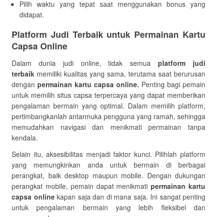
Pilih waktu yang tepat saat menggunakan bonus yang
didapat.
Platform Judi Terbaik untuk Permainan Kartu
Capsa Online
Dalam dunia judi online, tidak semua
platform judi
terbaik
memiliki kualitas yang sama, terutama saat berurusan
dengan
permainan kartu capsa online.
Penting bagi pemain
untuk memilih situs capsa terpercaya yang dapat memberikan
pengalaman bermain yang optimal. Dalam memilih platform,
pertimbangkanlah antarmuka pengguna yang ramah, sehingga
memudahkan navigasi dan menikmati permainan tanpa
kendala.
Selain itu, aksesibilitas menjadi faktor kunci. Pilihlah platform
yang memungkinkan anda untuk bermain di berbagai
perangkat, baik desktop maupun mobile. Dengan dukungan
perangkat mobile, pemain dapat menikmati
permainan kartu
capsa online
kapan saja dan di mana saja. Ini sangat penting
untuk pengalaman bermain yang lebih fleksibel dan