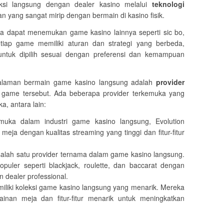
ksi langsung dengan dealer kasino melalui
teknologi
 yang sangat mirip dengan bermain di kasino fisik.
ga dapat menemukan game kasino lainnya seperti sic bo,
tiap game memiliki aturan dan strategi yang berbeda,
untuk dipilih sesuai dengan preferensi dan kemampuan
galaman bermain game kasino langsung adalah
provider
game tersebut. Ada beberapa provider terkemuka yang
a, antara lain:
muka dalam industri game kasino langsung, Evolution
a dengan kualitas streaming yang tinggi dan fitur-fitur
alah satu provider ternama dalam game kasino langsung.
ler seperti blackjack, roulette, dan baccarat dengan
n dealer professional.
liki koleksi game kasino langsung yang menarik. Mereka
inan meja dan fitur-fitur menarik untuk meningkatkan