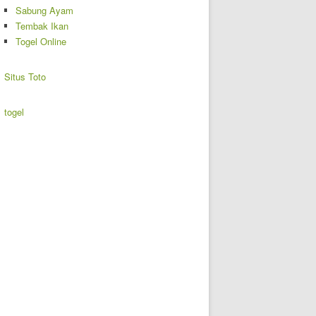
Sabung Ayam
Tembak Ikan
Togel Online
Situs Toto
togel