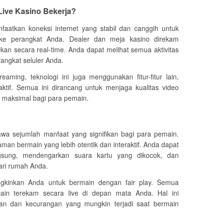
Live Kasino Bekerja?
faatkan koneksi internet yang stabil dan canggih untuk
 ke perangkat Anda. Dealer dan meja kasino direkam
n secara real-time. Anda dapat melihat semua aktivitas
rangkat seluler Anda.
ming, teknologi ini juga menggunakan fitur-fitur lain,
eraktif. Semua ini dirancang untuk menjaga kualitas video
n maksimal bagi para pemain.
awa sejumlah manfaat yang signifikan bagi para pemain.
an bermain yang lebih otentik dan interaktif. Anda dapat
ngsung, mendengarkan suara kartu yang dikocok, dan
ari rumah Anda.
gkinkan Anda untuk bermain dengan fair play. Semua
lain terekam secara live di depan mata Anda. Hal ini
n dan kecurangan yang mungkin terjadi saat bermain