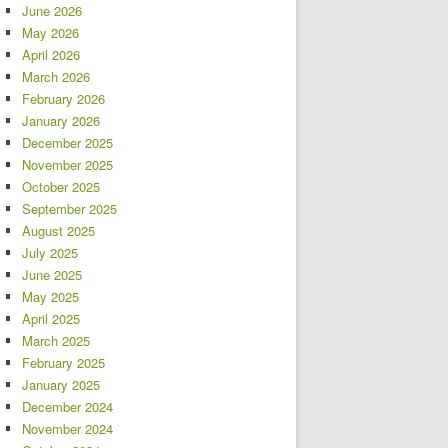
June 2026
May 2026
April 2026
March 2026
February 2026
January 2026
December 2025
November 2025
October 2025
September 2025
August 2025
July 2025
June 2025
May 2025
April 2025
March 2025
February 2025
January 2025
December 2024
November 2024