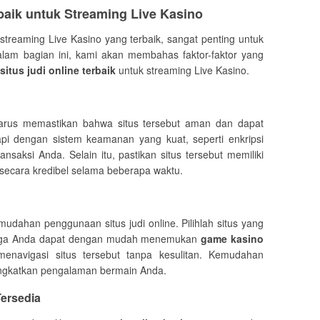
rbaik untuk Streaming Live Kasino
treaming Live Kasino yang terbaik, sangat penting untuk
Dalam bagian ini, kami akan membahas faktor-faktor yang
situs judi online terbaik
untuk streaming Live Kasino.
 harus memastikan bahwa situs tersebut aman dan dapat
kapi dengan sistem keamanan yang kuat, seperti enkripsi
ansaksi Anda. Selain itu, pastikan situs tersebut memiliki
 secara kredibel selama beberapa waktu.
dahan penggunaan situs judi online. Pilihlah situs yang
hingga Anda dapat dengan mudah menemukan
game kasino
navigasi situs tersebut tanpa kesulitan. Kemudahan
ingkatkan pengalaman bermain Anda.
Tersedia