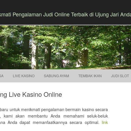
kmati Pengalaman Judi Online Terbaik di Ujung Jari And
Skip to content
SA
LIVE KASINO
SABUNG AYAM
TEMBAK IKAN
JUDI SLOT
g Live Kasino Online
rbaru untuk menikmati pengalaman bermain kasino secara
, kami akan membantu Anda memahami seluk-beluk
na Anda dapat memanfaatkannya secara optimal.
link