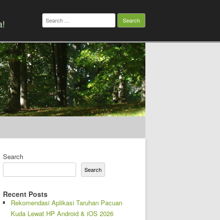
Search
a!
for:
Search
Search
Recent Posts
Rekomendasi Aplikasi Taruhan Pacuan
Kuda Lewat HP Android & iOS 2026