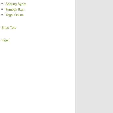
Sabung Ayam
Tembak Ikan
Togel Online
Situs Toto
togel