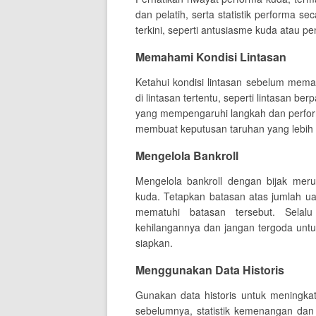
dan pelatih, serta statistik performa 
terkini, seperti antusiasme kuda atau pe
Memahami Kondisi Lintasan
Ketahui kondisi lintasan sebelum mema
di lintasan tertentu, seperti lintasan b
yang mempengaruhi langkah dan perfor
membuat keputusan taruhan yang lebih 
Mengelola Bankroll
Mengelola bankroll dengan bijak meru
kuda. Tetapkan batasan atas jumlah ua
mematuhi batasan tersebut. Sela
kehilangannya dan jangan tergoda untu
siapkan.
Menggunakan Data Historis
Gunakan data historis untuk meningka
sebelumnya, statistik kemenangan dan 