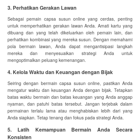
3. Perhatikan Gerakan Lawan
Sebagai pemain capsa susun online yang cerdas, penting
untuk memperhatikan gerakan lawan Anda. Amati kartu yang
dibuang dan yang telah dikeluarkan oleh pemain lain, dan
perhatikan kombinasi yang mereka susun. Dengan memahami
pola bermain lawan, Anda dapat mengantisipasi langkah
mereka dan menyesuaikan strategi Anda untuk
mengoptimalkan peluang kemenangan.
4. Kelola Waktu dan Keuangan dengan Bijak
Seiring dengan bermain capsa susun online, pastikan Anda
mengatur waktu dan keuangan Anda dengan bijak. Tetapkan
batas waktu bermain dan batas keuangan yang Anda anggap
nyaman, dan patuhi batas tersebut. Jangan terjebak dalam
permainan terlalu lama atau menghabiskan lebih dari yang
Anda siapkan. Tetap tenang dan fokus pada strategi Anda.
5. Latih Kemampuan Bermain Anda Secara
Konsisten