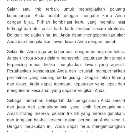
Salah satu trik terbaik untuk meningkatkan peluang
kemenangan Anda adalah dengan mengatur kartu Anda
dengan bijak. Pilihlah kombinasi kartu yang memiliki nilai
tertinggi dan atur posisi kartu-kartu tersebut secara strategis.
Dengan melakukan hal ini, Anda dapat mengoptimalkan skor
Anda dan mengalahkan lawan-lawan Anda dengan mudah.
Selain itu, Anda juga perlu bermain dengan tenang dan fokus.
Jangan terburu-buru dalam mengambil keputusan dan jangan
terpancing emosi ketika menghadapi lawan yang agresif.
Pertahankan konsentrasi Anda dan teruslah memperhatikan
permainan yang sedang berlangsung. Dengan tetap tenang
dan fokus, Anda dapat membuat keputusan yang tepat dan
menghindari kesalahan yang dapat merugikan Anda.
Sebagai tambahan, belajarlah dari pengalaman Anda sendiri
dan juga dari pemain-pemain yang lebih berpengalaman.
Amati strategi mereka, pelajari trik-trik yang mereka gunakan,
dan terapkan hal-hal tersebut dalam permainan Anda sendiri.
Dengan melakukan ini, Anda dapat terus mengembangkan