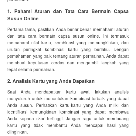
1. Pahami Aturan dan Tata Cara Bermain Capsa
Susun Online
Pertama-tama, pastikan Anda benar-benar memahami aturan
dan tata cara bermain capsa susun online. Ini termasuk
memahami nilai kartu, kombinasi yang memungkinkan, dan
urutan peringkat kombinasi kartu yang berlaku. Dengan
pemahaman yang baik tentang aturan permainan, Anda dapat
membuat keputusan cerdas dan mengambil langkah yang
tepat selama permainan.
2. Analisis Kartu yang Anda Dapatkan
Saat Anda mendapatkan kartu awal, lakukan analisis
menyeluruh untuk menentukan kombinasi terbaik yang dapat
Anda susun. Perhatikan kartu-kartu yang Anda miliki dan
identifikasi kemungkinan kombinasi yang dapat membawa
Anda kepada skor tertinggi. Jangan ragu untuk membuang
kartu yang tidak membantu Anda mencapai hasil yang
diinginkan.