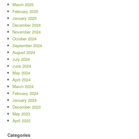
March 2025
February 2025
January 2025
December 2024
November 2024
October 2024
September 2024
August 2024
July 2024
June 2024
May 2024
April 2024
March 2024
February 2024
January 2024
December 2023
May 2023
April 2023
Categories