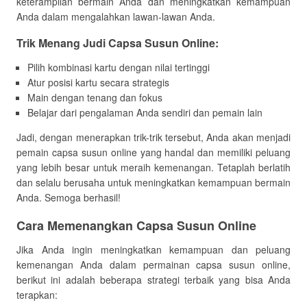
keterampilan bermain Anda dan meningkatkan kemampuan
Anda dalam mengalahkan lawan-lawan Anda.
Trik Menang Judi Capsa Susun Online:
Pilih kombinasi kartu dengan nilai tertinggi
Atur posisi kartu secara strategis
Main dengan tenang dan fokus
Belajar dari pengalaman Anda sendiri dan pemain lain
Jadi, dengan menerapkan trik-trik tersebut, Anda akan menjadi
pemain capsa susun online yang handal dan memiliki peluang
yang lebih besar untuk meraih kemenangan. Tetaplah berlatih
dan selalu berusaha untuk meningkatkan kemampuan bermain
Anda. Semoga berhasil!
Cara Memenangkan Capsa Susun Online
Jika Anda ingin meningkatkan kemampuan dan peluang
kemenangan Anda dalam permainan capsa susun online,
berikut ini adalah beberapa strategi terbaik yang bisa Anda
terapkan: