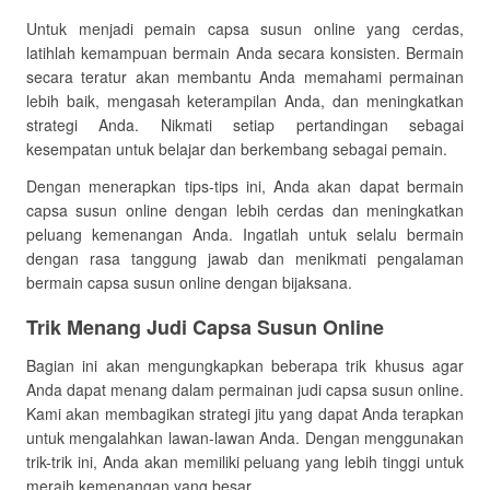
Untuk menjadi pemain capsa susun online yang cerdas,
latihlah kemampuan bermain Anda secara konsisten. Bermain
secara teratur akan membantu Anda memahami permainan
lebih baik, mengasah keterampilan Anda, dan meningkatkan
strategi Anda. Nikmati setiap pertandingan sebagai
kesempatan untuk belajar dan berkembang sebagai pemain.
Dengan menerapkan tips-tips ini, Anda akan dapat bermain
capsa susun online dengan lebih cerdas dan meningkatkan
peluang kemenangan Anda. Ingatlah untuk selalu bermain
dengan rasa tanggung jawab dan menikmati pengalaman
bermain capsa susun online dengan bijaksana.
Trik Menang Judi Capsa Susun Online
Bagian ini akan mengungkapkan beberapa trik khusus agar
Anda dapat menang dalam permainan judi capsa susun online.
Kami akan membagikan strategi jitu yang dapat Anda terapkan
untuk mengalahkan lawan-lawan Anda. Dengan menggunakan
trik-trik ini, Anda akan memiliki peluang yang lebih tinggi untuk
meraih kemenangan yang besar.