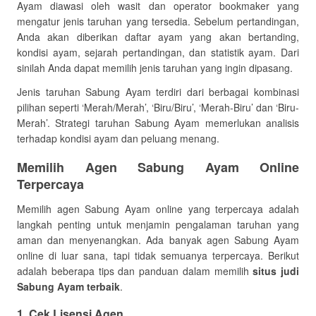
Ayam diawasi oleh wasit dan operator bookmaker yang
mengatur jenis taruhan yang tersedia. Sebelum pertandingan,
Anda akan diberikan daftar ayam yang akan bertanding,
kondisi ayam, sejarah pertandingan, dan statistik ayam. Dari
sinilah Anda dapat memilih jenis taruhan yang ingin dipasang.
Jenis taruhan Sabung Ayam terdiri dari berbagai kombinasi
pilihan seperti ‘Merah/Merah’, ‘Biru/Biru’, ‘Merah-Biru’ dan ‘Biru-
Merah’. Strategi taruhan Sabung Ayam memerlukan analisis
terhadap kondisi ayam dan peluang menang.
Memilih Agen Sabung Ayam Online
Terpercaya
Memilih agen Sabung Ayam online yang terpercaya adalah
langkah penting untuk menjamin pengalaman taruhan yang
aman dan menyenangkan. Ada banyak agen Sabung Ayam
online di luar sana, tapi tidak semuanya terpercaya. Berikut
adalah beberapa tips dan panduan dalam memilih
situs judi
Sabung Ayam terbaik
.
1. Cek Lisensi Agen