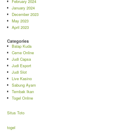
February 2024
January 2024
December 2023
May 2023
April 2023
Categories
Balap Kuda
Ceme Online
Judi Capsa
Judi Esport
Judi Slot
Live Kasino
Sabung Ayam
Tembak Ikan
Togel Online
Situs Toto
togel