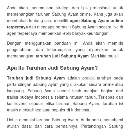
Anda akan menemukan strategi dan tips profesional untuk
memenangkan taruhan Sabung Ayam online. Kami juga akan
membahas tentang cara memilih
agen Sabung Ayam online
terpercaya
dan mengapa bermain Sabung Ayam secara live di
agen terpercaya memberikan lebih banyak keuntungan.
Dengan menggunakan panduan ini, Anda akan memiliki
pengetahuan dan keterampilan yang diperlukan untuk
memenangkan
taruhan judi Sabung Ayam
. Mari kita mulai!
Apa Itu Taruhan Judi Sabung Ayam?
Taruhan judi Sabung Ayam
adalah praktik taruhan pada
pertandingan Sabung Ayam yang dilakukan secara online atau
langsung. Sabung Ayam sendiri telah menjadi bagian dari
tradisi budaya Indonesia selama ratusan tahun. Terlepas dari
kontroversi seputar etika taruhan Sabung Ayam, taruhan ini
masih menjadi kegiatan populer di Indonesia.
Untuk memulai taruhan Sabung Ayam, Anda perlu memahami
aturan dasar dan cara bermainnya. Pertandingan Sabung