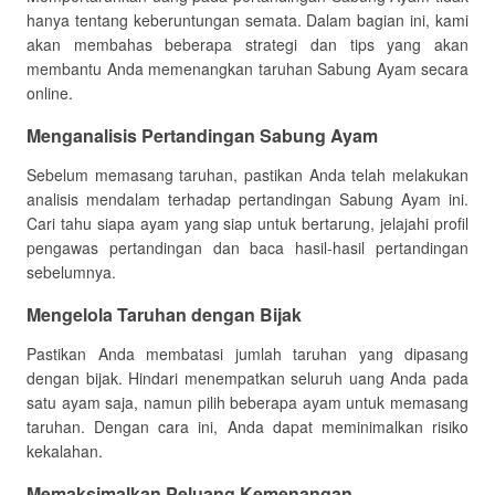
hanya tentang keberuntungan semata. Dalam bagian ini, kami
akan membahas beberapa strategi dan tips yang akan
membantu Anda memenangkan taruhan Sabung Ayam secara
online.
Menganalisis Pertandingan Sabung Ayam
Sebelum memasang taruhan, pastikan Anda telah melakukan
analisis mendalam terhadap pertandingan Sabung Ayam ini.
Cari tahu siapa ayam yang siap untuk bertarung, jelajahi profil
pengawas pertandingan dan baca hasil-hasil pertandingan
sebelumnya.
Mengelola Taruhan dengan Bijak
Pastikan Anda membatasi jumlah taruhan yang dipasang
dengan bijak. Hindari menempatkan seluruh uang Anda pada
satu ayam saja, namun pilih beberapa ayam untuk memasang
taruhan. Dengan cara ini, Anda dapat meminimalkan risiko
kekalahan.
Memaksimalkan Peluang Kemenangan