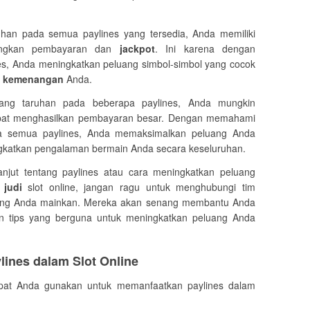
an pada semua paylines yang tersedia, Anda memiliki
nangkan pembayaran dan
jackpot
. Ini karena dengan
, Anda meningkatkan peluang simbol-simbol yang cocok
g kemenangan
Anda.
ng taruhan pada beberapa paylines, Anda mungkin
apat menghasilkan pembayaran besar. Dengan memahami
a semua paylines, Anda memaksimalkan peluang Anda
katkan pengalaman bermain Anda secara keseluruhan.
lanjut tentang paylines atau cara meningkatkan peluang
 judi
slot online, jangan ragu untuk menghubungi tim
ng Anda mainkan. Mereka akan senang membantu Anda
 tips yang berguna untuk meningkatkan peluang Anda
ines dalam Slot Online
apat Anda gunakan untuk memanfaatkan paylines dalam