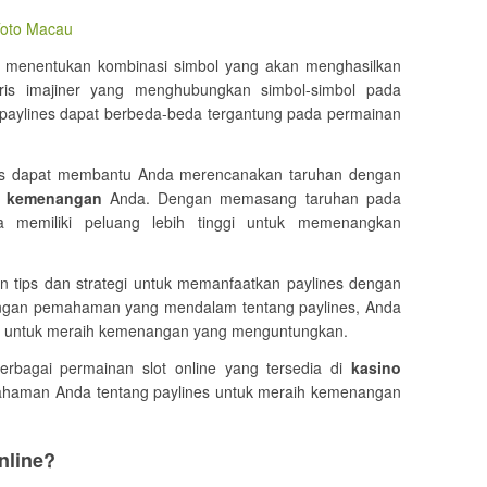
Toto Macau
m menentukan kombinasi simbol yang akan menghasilkan
ris imajiner yang menghubungkan simbol-simbol pada
 paylines dapat berbeda-beda tergantung pada permainan
es dapat membantu Anda merencanakan taruhan dengan
g kemenangan
Anda. Dengan memasang taruhan pada
a memiliki peluang lebih tinggi untuk memenangkan
an tips dan strategi untuk memanfaatkan paylines dengan
ngan pemahaman yang mendalam tentang paylines, Anda
a untuk meraih kemenangan yang menguntungkan.
berbagai permainan slot online yang tersedia di
kasino
haman Anda tentang paylines untuk meraih kemenangan
nline?