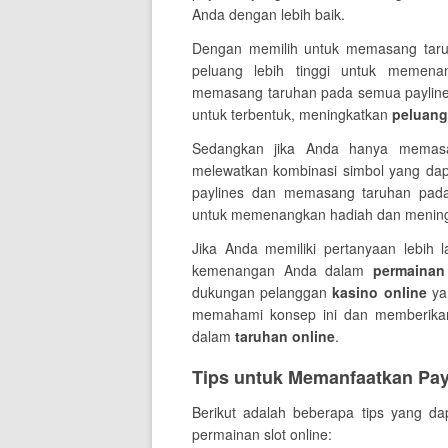
Anda dengan lebih baik.
Dengan memilih untuk memasang taruh
peluang lebih tinggi untuk meme
memasang taruhan pada semua paylines
untuk terbentuk, meningkatkan
peluan
Sedangkan jika Anda hanya memasa
melewatkan kombinasi simbol yang d
paylines dan memasang taruhan pad
untuk memenangkan hadiah dan mening
Jika Anda memiliki pertanyaan lebih 
kemenangan Anda dalam
permainan
dukungan pelanggan
kasino online
ya
memahami konsep ini dan memberikan
dalam
taruhan online
.
Tips untuk Memanfaatkan Payl
Berikut adalah beberapa tips yang d
permainan slot online: