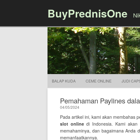
BuyPrednisOne
Ni
BALAP KUDA
CEME ONLINE
JUDI CAP
Pemahaman Paylines dalam
04/05/2024
Pada artikel ini, kami akan membaha
slot online
di Indonesia. Kami akan 
memahaminya, dan bagaimana Anda d
memanfaatkannya.