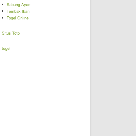
Sabung Ayam
Tembak Ikan
Togel Online
Situs Toto
togel