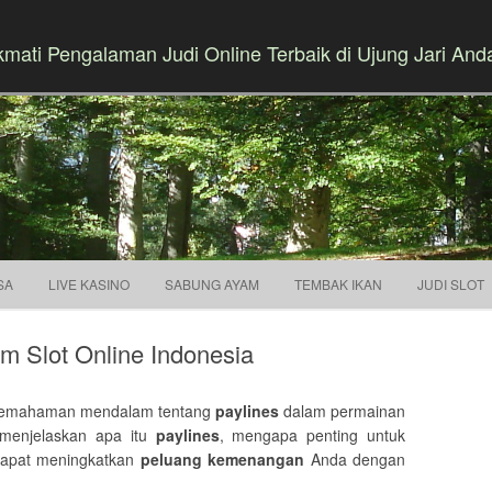
kmati Pengalaman Judi Online Terbaik di Ujung Jari And
Skip to content
SA
LIVE KASINO
SABUNG AYAM
TEMBAK IKAN
JUDI SLOT
 Slot Online Indonesia
s pemahaman mendalam tentang
paylines
dalam permainan
menjelaskan apa itu
paylines
, mengapa penting untuk
apat meningkatkan
peluang kemenangan
Anda dengan