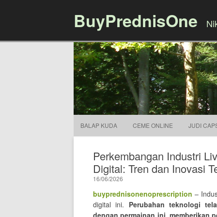
BuyPrednisOne
Ni
BALAP KUDA
CEME ONLINE
JUDI CAP
Perkembangan Industri Liv
Digital: Tren dan Inovasi T
16/06/2026
buyprednisonenoprescription
– Indus
digital ini.
Perubahan teknologi tel
dengan permainan ini, memberikan 