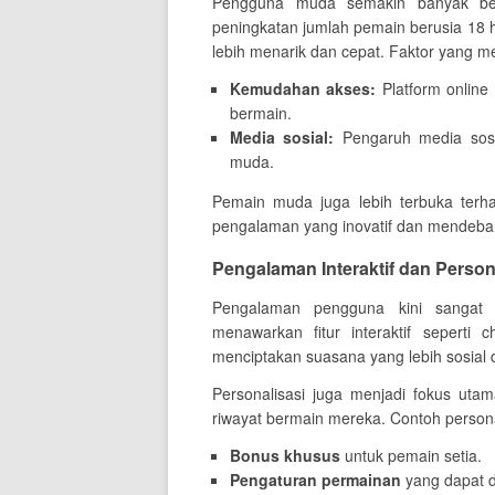
Pengguna muda semakin banyak berpar
peningkatan jumlah pemain berusia 18 
lebih menarik dan cepat. Faktor yang 
Kemudahan akses:
Platform onlin
bermain.
Media sosial:
Pengaruh media sosia
muda.
Pemain muda juga lebih terbuka terh
pengalaman yang inovatif dan mendeba
Pengalaman Interaktif dan Person
Pengalaman pengguna kini sangat d
menawarkan fitur interaktif seperti 
menciptakan suasana yang lebih sosia
Personalisasi juga menjadi fokus ut
riwayat bermain mereka. Contoh persona
Bonus khusus
untuk pemain setia.
Pengaturan permainan
yang dapat d