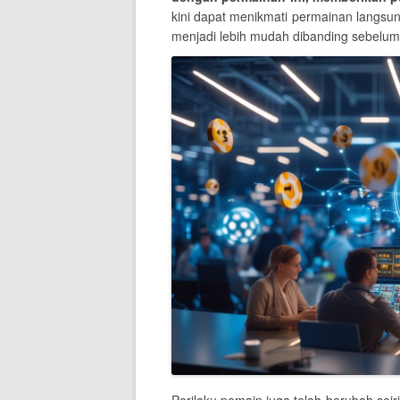
kini dapat menikmati permainan langsu
menjadi lebih mudah dibanding sebelum