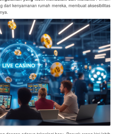
ng dari kenyamanan rumah mereka, membuat aksesibilitas
nya.