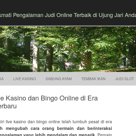
kmati Pengalaman Judi Online Terbaik di Ujung Jari And
Skip to content
SA
LIVE KASINO
SABUNG AYAM
TEMBAK IKAN
JUDI SLOT
e Kasino dan Bingo Online di Era
erbaru
tri live kasino dan bingo online telah tumbuh pesat di era
ah mengubah cara orang bermain dan berinteraksi
pengalaman yang lebih mendalam dan menarik.
Pemain