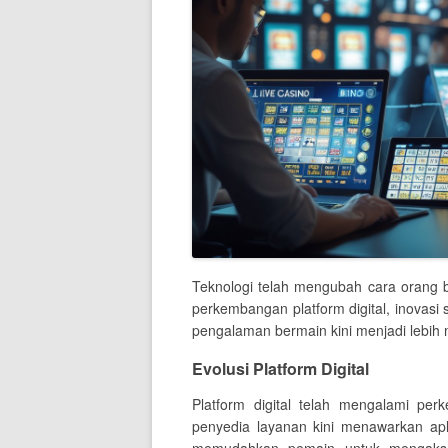
Teknologi telah mengubah cara orang be
perkembangan platform digital, inovas
pengalaman bermain kini menjadi lebih m
Evolusi Platform Digital
Platform digital telah mengalami pe
penyedia layanan kini menawarkan apl