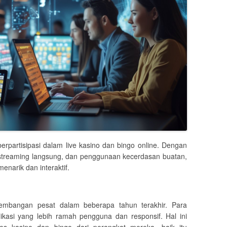
rpartisipasi dalam live kasino dan bingo online. Dengan
i streaming langsung, dan penggunaan kecerdasan buatan,
enarik dan interaktif.
rkembangan pesat dalam beberapa tahun terakhir. Para
ikasi yang lebih ramah pengguna dan responsif. Hal ini