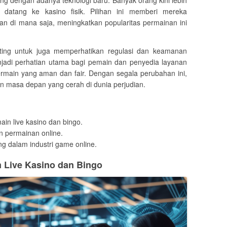
ing dengan adanya teknologi baru. Banyak orang kini lebih
 datang ke kasino fisik. Pilihan ini memberi mereka
n di mana saja, meningkatkan popularitas permainan ini
ting untuk juga memperhatikan regulasi dan keamanan
enjadi perhatian utama bagi pemain dan penyedia layanan
main yang aman dan fair. Dengan segala perubahan ini,
an masa depan yang cerah di dunia perjudian.
in live kasino dan bingo.
n permainan online.
g dalam industri game online.
m Live Kasino dan Bingo