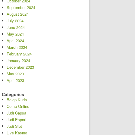
October 2024
September 2024
August 2024
July 2024
June 2024
May 2024
April 2024
March 2024
February 2024
January 2024
December 2023
May 2023
April 2023
Categories
Balap Kuda
Ceme Online
Judi Capsa
Judi Esport
Judi Slot
Live Kasino