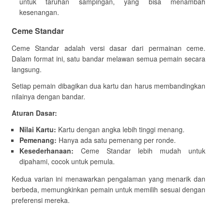
untuk taruhan sampingan, yang bisa menambah
kesenangan.
Ceme Standar
Ceme Standar adalah versi dasar dari permainan ceme.
Dalam format ini, satu bandar melawan semua pemain secara
langsung.
Setiap pemain dibagikan dua kartu dan harus membandingkan
nilainya dengan bandar.
Aturan Dasar:
Nilai Kartu:
Kartu dengan angka lebih tinggi menang.
Pemenang:
Hanya ada satu pemenang per ronde.
Kesederhanaan:
Ceme Standar lebih mudah untuk
dipahami, cocok untuk pemula.
Kedua varian ini menawarkan pengalaman yang menarik dan
berbeda, memungkinkan pemain untuk memilih sesuai dengan
preferensi mereka.