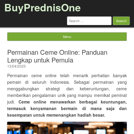
BuyPrednisOne
Search
for:
Menu
Skip to content
Permainan Ceme Online: Panduan
Lengkap untuk Pemula
13/04/2025
Permainan ceme online telah menarik perhatian banyak
pemain di seluruh Indonesia. Sebagai permainan yang
menggabungkan strategi dan keberuntungan, ceme
memberikan pengalaman unik yang mampu memikat peminat
judi.
Ceme online menawarkan berbagai keuntungan,
termasuk kenyamanan bermain di mana saja dan
kesempatan untuk memenangkan hadiah besar.