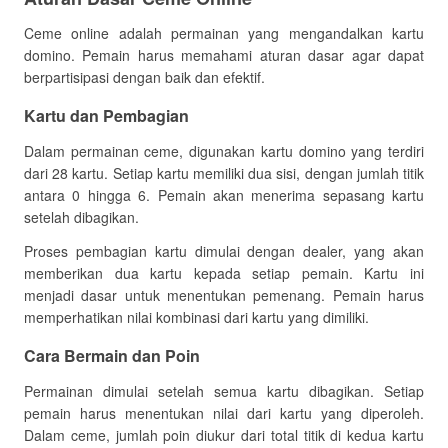
Ceme online adalah permainan yang mengandalkan kartu
domino. Pemain harus memahami aturan dasar agar dapat
berpartisipasi dengan baik dan efektif.
Kartu dan Pembagian
Dalam permainan ceme, digunakan kartu domino yang terdiri
dari 28 kartu. Setiap kartu memiliki dua sisi, dengan jumlah titik
antara 0 hingga 6. Pemain akan menerima sepasang kartu
setelah dibagikan.
Proses pembagian kartu dimulai dengan dealer, yang akan
memberikan dua kartu kepada setiap pemain. Kartu ini
menjadi dasar untuk menentukan pemenang. Pemain harus
memperhatikan nilai kombinasi dari kartu yang dimiliki.
Cara Bermain dan Poin
Permainan dimulai setelah semua kartu dibagikan. Setiap
pemain harus menentukan nilai dari kartu yang diperoleh.
Dalam ceme, jumlah poin diukur dari total titik di kedua kartu