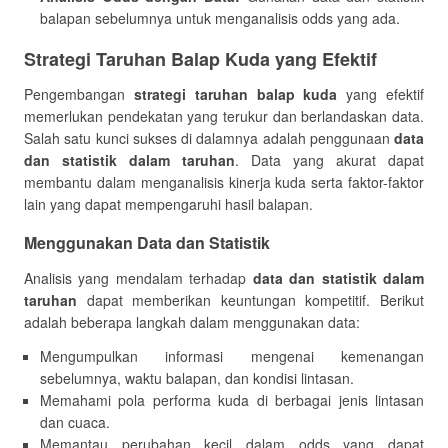
balapan sebelumnya untuk menganalisis odds yang ada.
Strategi Taruhan Balap Kuda yang Efektif
Pengembangan
strategi taruhan balap kuda
yang efektif
memerlukan pendekatan yang terukur dan berlandaskan data.
Salah satu kunci sukses di dalamnya adalah penggunaan
data
dan statistik dalam taruhan
. Data yang akurat dapat
membantu dalam menganalisis kinerja kuda serta faktor-faktor
lain yang dapat mempengaruhi hasil balapan.
Menggunakan Data dan Statistik
Analisis yang mendalam terhadap
data dan statistik dalam
taruhan
dapat memberikan keuntungan kompetitif. Berikut
adalah beberapa langkah dalam menggunakan data:
Mengumpulkan informasi mengenai kemenangan
sebelumnya, waktu balapan, dan kondisi lintasan.
Memahami pola performa kuda di berbagai jenis lintasan
dan cuaca.
Memantau perubahan kecil dalam odds yang dapat