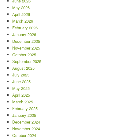
June 2026
May 2026
April 2026
March 2026
February 2026
January 2026
December 2025
November 2025
October 2025
September 2025
August 2025
July 2025
June 2025
May 2025
April 2025
March 2025
February 2025
January 2025
December 2024
November 2024
October 2024