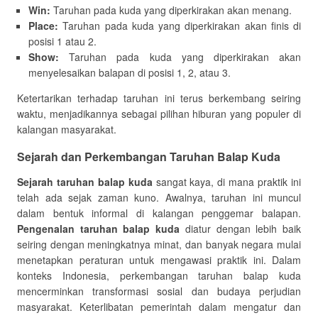
Win:
Taruhan pada kuda yang diperkirakan akan menang.
Place:
Taruhan pada kuda yang diperkirakan akan finis di
posisi 1 atau 2.
Show:
Taruhan pada kuda yang diperkirakan akan
menyelesaikan balapan di posisi 1, 2, atau 3.
Ketertarikan terhadap taruhan ini terus berkembang seiring
waktu, menjadikannya sebagai pilihan hiburan yang populer di
kalangan masyarakat.
Sejarah dan Perkembangan Taruhan Balap Kuda
Sejarah taruhan balap kuda
sangat kaya, di mana praktik ini
telah ada sejak zaman kuno. Awalnya, taruhan ini muncul
dalam bentuk informal di kalangan penggemar balapan.
Pengenalan taruhan balap kuda
diatur dengan lebih baik
seiring dengan meningkatnya minat, dan banyak negara mulai
menetapkan peraturan untuk mengawasi praktik ini. Dalam
konteks Indonesia, perkembangan taruhan balap kuda
mencerminkan transformasi sosial dan budaya perjudian
masyarakat. Keterlibatan pemerintah dalam mengatur dan