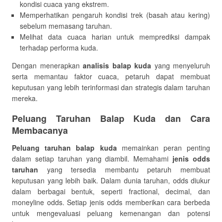
kondisi cuaca yang ekstrem.
Memperhatikan pengaruh kondisi trek (basah atau kering)
sebelum memasang taruhan.
Melihat data cuaca harian untuk memprediksi dampak
terhadap performa kuda.
Dengan menerapkan
analisis balap kuda
yang menyeluruh
serta memantau faktor cuaca, petaruh dapat membuat
keputusan yang lebih terinformasi dan strategis dalam taruhan
mereka.
Peluang Taruhan Balap Kuda dan Cara
Membacanya
Peluang taruhan balap kuda
memainkan peran penting
dalam setiap taruhan yang diambil. Memahami
jenis odds
taruhan
yang tersedia membantu petaruh membuat
keputusan yang lebih baik. Dalam dunia taruhan, odds diukur
dalam berbagai bentuk, seperti fractional, decimal, dan
moneyline odds. Setiap jenis odds memberikan cara berbeda
untuk mengevaluasi peluang kemenangan dan potensi