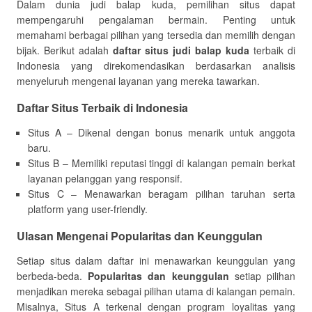
Dalam dunia judi balap kuda, pemilihan situs dapat
mempengaruhi pengalaman bermain. Penting untuk
memahami berbagai pilihan yang tersedia dan memilih dengan
bijak. Berikut adalah
daftar situs judi balap kuda
terbaik di
Indonesia yang direkomendasikan berdasarkan analisis
menyeluruh mengenai layanan yang mereka tawarkan.
Daftar Situs Terbaik di Indonesia
Situs A – Dikenal dengan bonus menarik untuk anggota
baru.
Situs B – Memiliki reputasi tinggi di kalangan pemain berkat
layanan pelanggan yang responsif.
Situs C – Menawarkan beragam pilihan taruhan serta
platform yang user-friendly.
Ulasan Mengenai Popularitas dan Keunggulan
Setiap situs dalam daftar ini menawarkan keunggulan yang
berbeda-beda.
Popularitas dan keunggulan
setiap pilihan
menjadikan mereka sebagai pilihan utama di kalangan pemain.
Misalnya, Situs A terkenal dengan program loyalitas yang