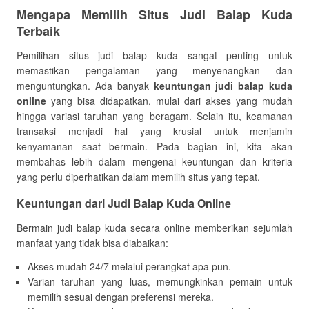
Mengapa Memilih Situs Judi Balap Kuda
Terbaik
Pemilihan situs judi balap kuda sangat penting untuk
memastikan pengalaman yang menyenangkan dan
menguntungkan. Ada banyak
keuntungan judi balap kuda
online
yang bisa didapatkan, mulai dari akses yang mudah
hingga variasi taruhan yang beragam. Selain itu, keamanan
transaksi menjadi hal yang krusial untuk menjamin
kenyamanan saat bermain. Pada bagian ini, kita akan
membahas lebih dalam mengenai keuntungan dan kriteria
yang perlu diperhatikan dalam memilih situs yang tepat.
Keuntungan dari Judi Balap Kuda Online
Bermain judi balap kuda secara online memberikan sejumlah
manfaat yang tidak bisa diabaikan:
Akses mudah 24/7 melalui perangkat apa pun.
Varian taruhan yang luas, memungkinkan pemain untuk
memilih sesuai dengan preferensi mereka.