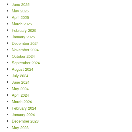
June 2025
May 2025
April 2025
March 2025
February 2025
January 2025
December 2024
November 2024
October 2024
September 2024
August 2024
July 2024
June 2024
May 2024
April 2024
March 2024
February 2024
January 2024
December 2023
May 2023