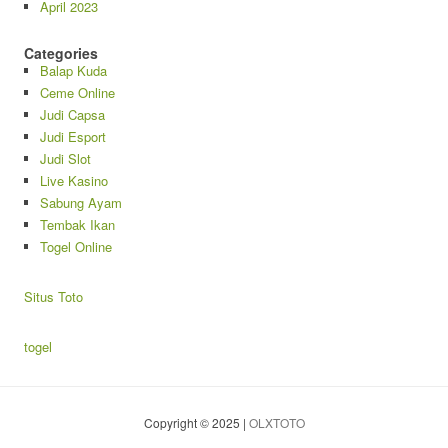
April 2023
Categories
Balap Kuda
Ceme Online
Judi Capsa
Judi Esport
Judi Slot
Live Kasino
Sabung Ayam
Tembak Ikan
Togel Online
Situs Toto
togel
Copyright © 2025 |
OLXTOTO