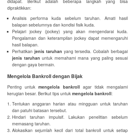
didapat. Berikut adalah beberapa langkah yang bisa
dipraktikkan:
Analisis performa kuda sebelum taruhan. Amati hasil
balapan sebelumnya dan kondisi fisik kuda.
Pelajari jockey (jockey) yang akan mengendarai kuda.
Pengalaman dan keterampilan jockey dapat memengaruhi
hasil balapan.
Perhatikan
jenis taruhan
yang tersedia. Cobalah berbagai
jenis taruhan
untuk memahami mana yang paling sesuai
dengan gaya bermain.
Mengelola Bankroll dengan Bijak
Penting untuk
mengelola bankroll
agar tidak mengalami
kerugian besar. Berikut tips untuk
mengelola bankroll
:
Tentukan anggaran harian atau mingguan untuk taruhan
dan patuhi batasan tersebut.
Hindari taruhan impulsif. Lakukan penelitian sebelum
memasang taruhan.
Alokasikan sejumlah kecil dari total bankroll untuk setiap