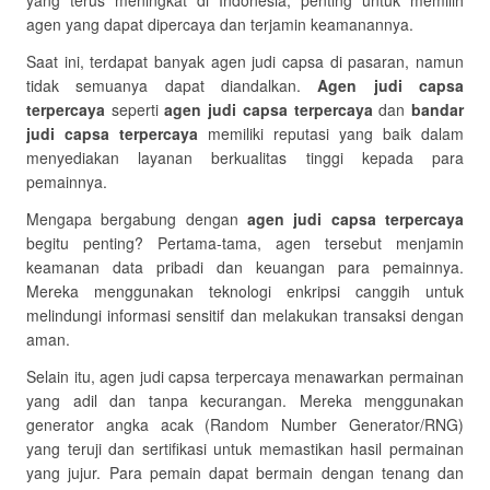
yang terus meningkat di Indonesia, penting untuk memilih
agen yang dapat dipercaya dan terjamin keamanannya.
Saat ini, terdapat banyak agen judi capsa di pasaran, namun
tidak semuanya dapat diandalkan.
Agen judi capsa
terpercaya
seperti
agen judi capsa terpercaya
dan
bandar
judi capsa terpercaya
memiliki reputasi yang baik dalam
menyediakan layanan berkualitas tinggi kepada para
pemainnya.
Mengapa bergabung dengan
agen judi capsa terpercaya
begitu penting? Pertama-tama, agen tersebut menjamin
keamanan data pribadi dan keuangan para pemainnya.
Mereka menggunakan teknologi enkripsi canggih untuk
melindungi informasi sensitif dan melakukan transaksi dengan
aman.
Selain itu, agen judi capsa terpercaya menawarkan permainan
yang adil dan tanpa kecurangan. Mereka menggunakan
generator angka acak (Random Number Generator/RNG)
yang teruji dan sertifikasi untuk memastikan hasil permainan
yang jujur. Para pemain dapat bermain dengan tenang dan