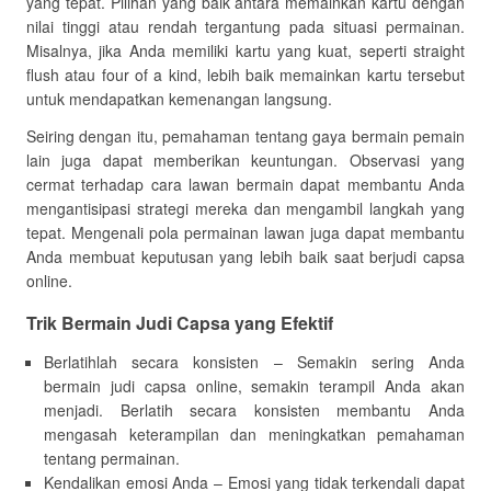
yang tepat. Pilihan yang baik antara memainkan kartu dengan
nilai tinggi atau rendah tergantung pada situasi permainan.
Misalnya, jika Anda memiliki kartu yang kuat, seperti straight
flush atau four of a kind, lebih baik memainkan kartu tersebut
untuk mendapatkan kemenangan langsung.
Seiring dengan itu, pemahaman tentang gaya bermain pemain
lain juga dapat memberikan keuntungan. Observasi yang
cermat terhadap cara lawan bermain dapat membantu Anda
mengantisipasi strategi mereka dan mengambil langkah yang
tepat. Mengenali pola permainan lawan juga dapat membantu
Anda membuat keputusan yang lebih baik saat berjudi capsa
online.
Trik Bermain Judi Capsa yang Efektif
Berlatihlah secara konsisten – Semakin sering Anda
bermain judi capsa online, semakin terampil Anda akan
menjadi. Berlatih secara konsisten membantu Anda
mengasah keterampilan dan meningkatkan pemahaman
tentang permainan.
Kendalikan emosi Anda – Emosi yang tidak terkendali dapat