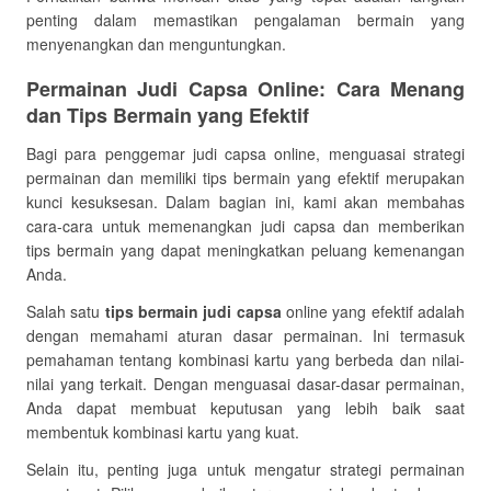
penting dalam memastikan pengalaman bermain yang
menyenangkan dan menguntungkan.
Permainan Judi Capsa Online: Cara Menang
dan Tips Bermain yang Efektif
Bagi para penggemar judi capsa online, menguasai strategi
permainan dan memiliki tips bermain yang efektif merupakan
kunci kesuksesan. Dalam bagian ini, kami akan membahas
cara-cara untuk memenangkan judi capsa dan memberikan
tips bermain yang dapat meningkatkan peluang kemenangan
Anda.
Salah satu
tips bermain judi capsa
online yang efektif adalah
dengan memahami aturan dasar permainan. Ini termasuk
pemahaman tentang kombinasi kartu yang berbeda dan nilai-
nilai yang terkait. Dengan menguasai dasar-dasar permainan,
Anda dapat membuat keputusan yang lebih baik saat
membentuk kombinasi kartu yang kuat.
Selain itu, penting juga untuk mengatur strategi permainan