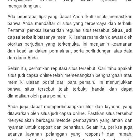
menguntungkan.
Ada beberapa tips yang dapat Anda ikuti untuk memastikan
bahwa Anda mendaftar di situs yang terpercaya dan terbaik.
Pertama, periksa lisensi dan regulasi situs tersebut.
Situs judi
capsa terbaik
biasanya memiliki lisensi resmi dan diawasi oleh
otoritas perjudian yang terkemuka. Ini menjamin keamanan
dan keadilan dalam permainan, serta perlindungan atas data
dan dana Anda.
Selain itu, perhatikan reputasi situs tersebut. Cari tahu apakah
situs judi capsa online telah memenangkan penghargaan atau
memiliki ulasan positif dari para pemain. Ini menunjukkan
bahwa situs tersebut telah terbukti handal dan dapat
diandalkan oleh para pemain.
Anda juga dapat mempertimbangkan fitur dan layanan yang
ditawarkan oleh situs judi capsa online. Pastikan situs tersebut
menyediakan berbagai metode pembayaran yang aman dan
nyaman untuk deposit dan penarikan. Selain itu, periksa juga
adanya layanan pelanggan yang responsif dan ramah,