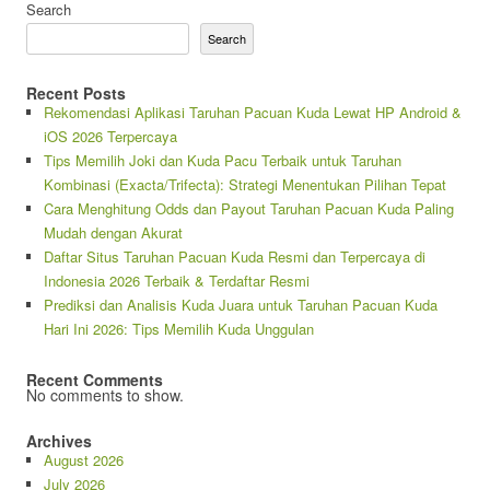
Search
Search
Recent Posts
Rekomendasi Aplikasi Taruhan Pacuan Kuda Lewat HP Android &
iOS 2026 Terpercaya
Tips Memilih Joki dan Kuda Pacu Terbaik untuk Taruhan
Kombinasi (Exacta/Trifecta): Strategi Menentukan Pilihan Tepat
Cara Menghitung Odds dan Payout Taruhan Pacuan Kuda Paling
Mudah dengan Akurat
Daftar Situs Taruhan Pacuan Kuda Resmi dan Terpercaya di
Indonesia 2026 Terbaik & Terdaftar Resmi
Prediksi dan Analisis Kuda Juara untuk Taruhan Pacuan Kuda
Hari Ini 2026: Tips Memilih Kuda Unggulan
Recent Comments
No comments to show.
Archives
August 2026
July 2026