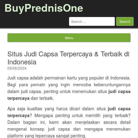
BuyPrednisOne
Search
for:
Menu
Skip to content
Situs Judi Capsa Terpercaya & Terbaik di
Indonesia
09/06/2024
Judi capsa adalah permainan kartu yang populer di Indonesia.
Bagi para pemain yang ingin mencoba keberuntungannya
dalam judi capsa, penting untuk menemukan situs
judi capsa
terpercaya
dan terbaik.
Apa saja kualitas yang harus dicari dalam situs
judi capsa
terpercaya
? Mengapa penting untuk memilih yang terbaik?
Dalam bagian ini, kami akan menjelaskan secara detail
mengenai konsep judi capsa dan mengapa menemukan
platform yang tepercaya sangat penting.