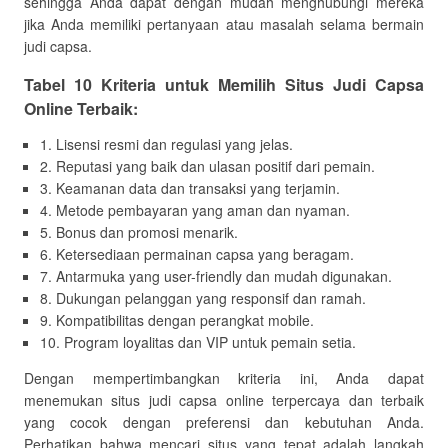
sehingga Anda dapat dengan mudah menghubungi mereka
jika Anda memiliki pertanyaan atau masalah selama bermain
judi capsa.
Tabel 10 Kriteria untuk Memilih Situs Judi Capsa
Online Terbaik:
1. Lisensi resmi dan regulasi yang jelas.
2. Reputasi yang baik dan ulasan positif dari pemain.
3. Keamanan data dan transaksi yang terjamin.
4. Metode pembayaran yang aman dan nyaman.
5. Bonus dan promosi menarik.
6. Ketersediaan permainan capsa yang beragam.
7. Antarmuka yang user-friendly dan mudah digunakan.
8. Dukungan pelanggan yang responsif dan ramah.
9. Kompatibilitas dengan perangkat mobile.
10. Program loyalitas dan VIP untuk pemain setia.
Dengan mempertimbangkan kriteria ini, Anda dapat
menemukan situs judi capsa online terpercaya dan terbaik
yang cocok dengan preferensi dan kebutuhan Anda.
Perhatikan bahwa mencari situs yang tepat adalah langkah