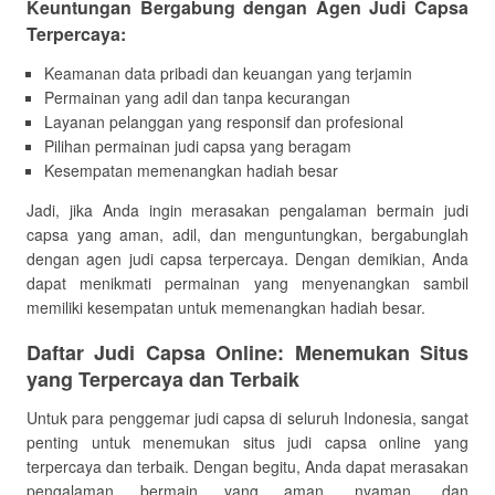
Keuntungan Bergabung dengan Agen Judi Capsa
Terpercaya:
Keamanan data pribadi dan keuangan yang terjamin
Permainan yang adil dan tanpa kecurangan
Layanan pelanggan yang responsif dan profesional
Pilihan permainan judi capsa yang beragam
Kesempatan memenangkan hadiah besar
Jadi, jika Anda ingin merasakan pengalaman bermain judi
capsa yang aman, adil, dan menguntungkan, bergabunglah
dengan agen judi capsa terpercaya. Dengan demikian, Anda
dapat menikmati permainan yang menyenangkan sambil
memiliki kesempatan untuk memenangkan hadiah besar.
Daftar Judi Capsa Online: Menemukan Situs
yang Terpercaya dan Terbaik
Untuk para penggemar judi capsa di seluruh Indonesia, sangat
penting untuk menemukan situs judi capsa online yang
terpercaya dan terbaik. Dengan begitu, Anda dapat merasakan
pengalaman bermain yang aman, nyaman, dan