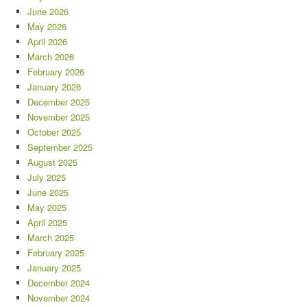
June 2026
May 2026
April 2026
March 2026
February 2026
January 2026
December 2025
November 2025
October 2025
September 2025
August 2025
July 2025
June 2025
May 2025
April 2025
March 2025
February 2025
January 2025
December 2024
November 2024