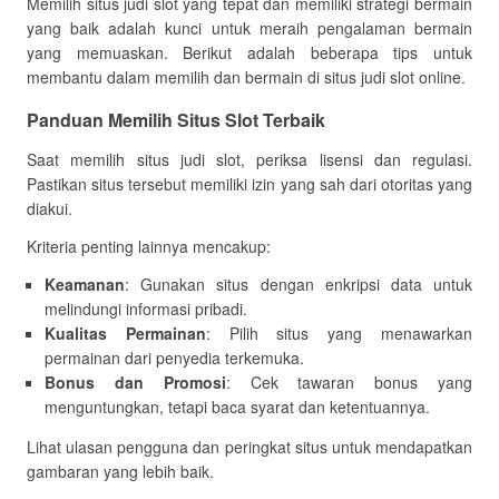
Memilih situs judi slot yang tepat dan memiliki strategi bermain
yang baik adalah kunci untuk meraih pengalaman bermain
yang memuaskan. Berikut adalah beberapa tips untuk
membantu dalam memilih dan bermain di situs judi slot online.
Panduan Memilih Situs Slot Terbaik
Saat memilih situs judi slot, periksa lisensi dan regulasi.
Pastikan situs tersebut memiliki izin yang sah dari otoritas yang
diakui.
Kriteria penting lainnya mencakup:
Keamanan
: Gunakan situs dengan enkripsi data untuk
melindungi informasi pribadi.
Kualitas Permainan
: Pilih situs yang menawarkan
permainan dari penyedia terkemuka.
Bonus dan Promosi
: Cek tawaran bonus yang
menguntungkan, tetapi baca syarat dan ketentuannya.
Lihat ulasan pengguna dan peringkat situs untuk mendapatkan
gambaran yang lebih baik.