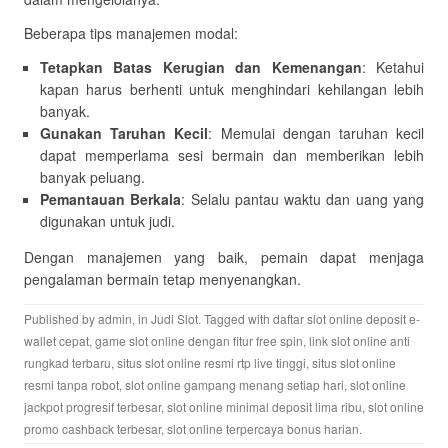
Beberapa tips manajemen modal:
Tetapkan Batas Kerugian dan Kemenangan
: Ketahui
kapan harus berhenti untuk menghindari kehilangan lebih
banyak.
Gunakan Taruhan Kecil
: Memulai dengan taruhan kecil
dapat memperlama sesi bermain dan memberikan lebih
banyak peluang.
Pemantauan Berkala
: Selalu pantau waktu dan uang yang
digunakan untuk judi.
Dengan manajemen yang baik, pemain dapat menjaga
pengalaman bermain tetap menyenangkan.
Published by
admin
, in
Judi Slot
. Tagged with
daftar slot online deposit e-
wallet cepat
,
game slot online dengan fitur free spin
,
link slot online anti
rungkad terbaru
,
situs slot online resmi rtp live tinggi
,
situs slot online
resmi tanpa robot
,
slot online gampang menang setiap hari
,
slot online
jackpot progresif terbesar
,
slot online minimal deposit lima ribu
,
slot online
promo cashback terbesar
,
slot online terpercaya bonus harian
.