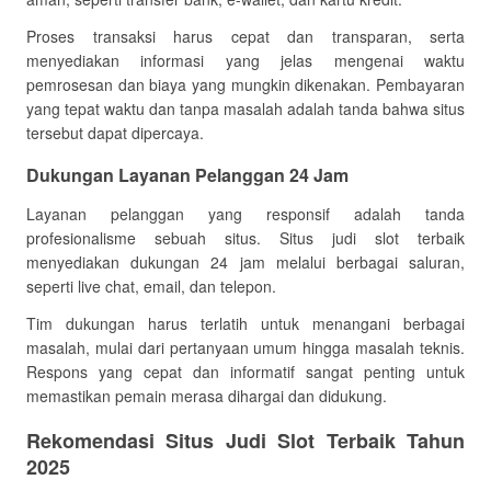
Proses transaksi harus cepat dan transparan, serta
menyediakan informasi yang jelas mengenai waktu
pemrosesan dan biaya yang mungkin dikenakan. Pembayaran
yang tepat waktu dan tanpa masalah adalah tanda bahwa situs
tersebut dapat dipercaya.
Dukungan Layanan Pelanggan 24 Jam
Layanan pelanggan yang responsif adalah tanda
profesionalisme sebuah situs. Situs judi slot terbaik
menyediakan dukungan 24 jam melalui berbagai saluran,
seperti live chat, email, dan telepon.
Tim dukungan harus terlatih untuk menangani berbagai
masalah, mulai dari pertanyaan umum hingga masalah teknis.
Respons yang cepat dan informatif sangat penting untuk
memastikan pemain merasa dihargai dan didukung.
Rekomendasi Situs Judi Slot Terbaik Tahun
2025