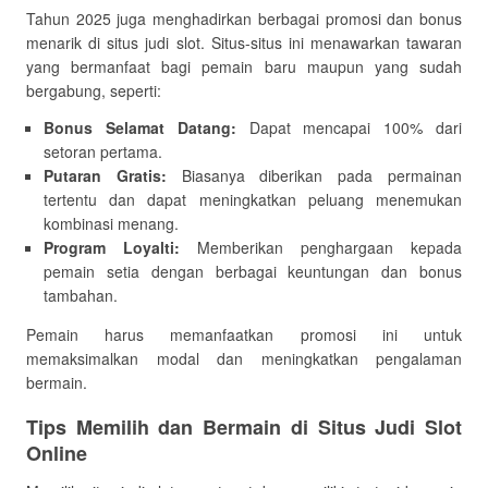
Tahun 2025 juga menghadirkan berbagai promosi dan bonus
menarik di situs judi slot. Situs-situs ini menawarkan tawaran
yang bermanfaat bagi pemain baru maupun yang sudah
bergabung, seperti:
Bonus Selamat Datang:
Dapat mencapai 100% dari
setoran pertama.
Putaran Gratis:
Biasanya diberikan pada permainan
tertentu dan dapat meningkatkan peluang menemukan
kombinasi menang.
Program Loyalti:
Memberikan penghargaan kepada
pemain setia dengan berbagai keuntungan dan bonus
tambahan.
Pemain harus memanfaatkan promosi ini untuk
memaksimalkan modal dan meningkatkan pengalaman
bermain.
Tips Memilih dan Bermain di Situs Judi Slot
Online