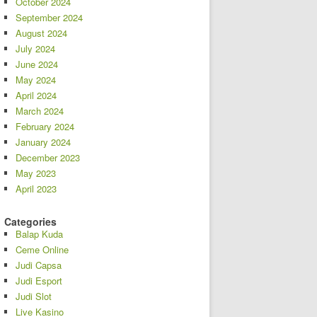
October 2024
September 2024
August 2024
July 2024
June 2024
May 2024
April 2024
March 2024
February 2024
January 2024
December 2023
May 2023
April 2023
Categories
Balap Kuda
Ceme Online
Judi Capsa
Judi Esport
Judi Slot
Live Kasino