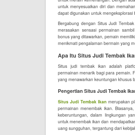
untuk menyesuaikan diri dan memahami
dapat digunakan untuk mengeksplorasi b
Bergabung dengan Situs Judi Tembak I
merasakan sensasi permainan sambi
bonus yang ditawarkan, pemain memilik
menikmati pengalaman bermain yang m
Apa Itu Situs Judi Tembak I
Situs judi tembak ikan adalah pla
permainan menarik bagi para pemain. 
yang menawarkan keuntungan khusus b
Pengertian Situs Judi Tembak Ika
Situs Judi Tembak Ikan
merupakan pla
permainan menembak ikan. Biasanya,
keberuntungan, dalam lingkungan ya
untuk menembak ikan dan mendapatkan p
uang sungguhan, tergantung dari kebijak