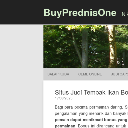
BuyPrednisOne
Ni
BALAP KUDA
CEME ONLINE
JUDI CAP
Situs Judi Tembak Ikan 
17/08/2025
Bagi para pecinta permainan daring,
pengalaman yang menarik dan banyak
pemain dapat menikmati bonus yang
permainan.
Bonus ini dirancang untuk