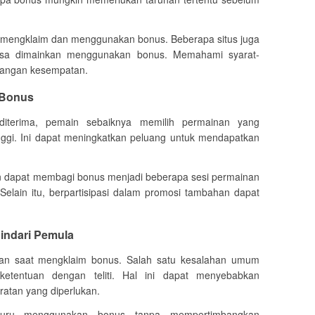
uk mengklaim dan menggunakan bonus. Beberapa situs juga
isa dimainkan menggunakan bonus. Memahami syarat-
hilangan kesempatan.
 Bonus
iterima, pemain sebaiknya memilih permainan yang
nggi. Ini dapat meningkatkan peluang untuk mendapatkan
in dapat membagi bonus menjadi beberapa sesi permainan
elain itu, berpartisipasi dalam promosi tambahan dapat
indari Pemula
han saat mengklaim bonus. Salah satu kesalahan umum
etentuan dengan teliti. Hal ini dapat menyebabkan
ratan yang diperlukan.
u-buru menggunakan bonus tanpa mempertimbangkan