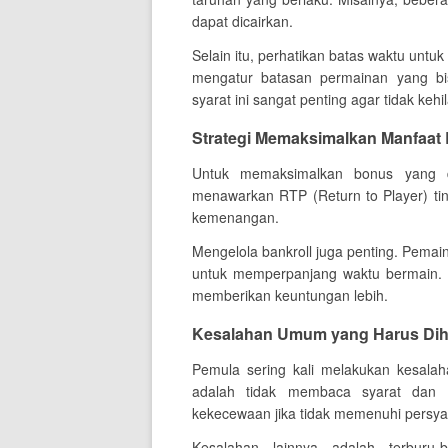
dapat dicairkan.
Selain itu, perhatikan batas waktu unt
mengatur batasan permainan yang b
syarat ini sangat penting agar tidak ke
Strategi Memaksimalkan Manfaat
Untuk memaksimalkan bonus yang d
menawarkan RTP (Return to Player) ti
kemenangan.
Mengelola bankroll juga penting. Pema
untuk memperpanjang waktu bermain. S
memberikan keuntungan lebih.
Kesalahan Umum yang Harus Dih
Pemula sering kali melakukan kesala
adalah tidak membaca syarat dan k
kekecewaan jika tidak memenuhi persya
Kesalahan lainnya adalah terbur