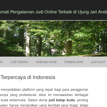
kmati Pengalaman Judi Online Terbaik di Ujung Jari And
Skip to content
SA
LIVE KASINO
SABUNG AYAM
TEMBAK IKAN
JUDI SLOT
Terpercaya di Indonesia
 menyediakan platform yang tepat bagi para penggemar
nnya yang profesional, situs ini menawarkan berbagai
an kuda terkemuka. Dalam dunia
judi balap kuda
, penting
bukan hanya menjanjikan uang kembali yang tinggi, tetapi