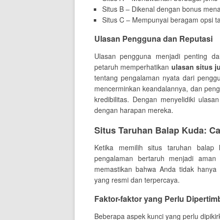
Situs B – Dikenal dengan bonus men
Situs C – Mempunyai beragam opsi tar
Ulasan Pengguna dan Reputasi
Ulasan pengguna menjadi penting d
petaruh memperhatikan
ulasan situs j
tentang pengalaman nyata dari penggu
mencerminkan keandalannya, dan peng
kredibilitas. Dengan menyelidiki ulasa
dengan harapan mereka.
Situs Taruhan Balap Kuda: Ca
Ketika memilih situs taruhan balap 
pengalaman bertaruh menjadi aman
memastikan bahwa Anda tidak hanya m
yang resmi dan terpercaya.
Faktor-faktor yang Perlu Diperti
Beberapa aspek kunci yang perlu dipikir