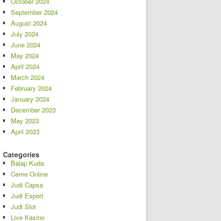
October 2024
September 2024
August 2024
July 2024
June 2024
May 2024
April 2024
March 2024
February 2024
January 2024
December 2023
May 2023
April 2023
Categories
Balap Kuda
Ceme Online
Judi Capsa
Judi Esport
Judi Slot
Live Kasino