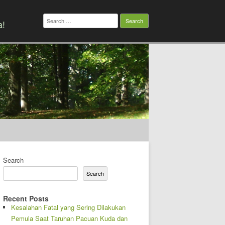
Search
a!
for:
Search
Search
Recent Posts
Kesalahan Fatal yang Sering Dilakukan
Pemula Saat Taruhan Pacuan Kuda dan