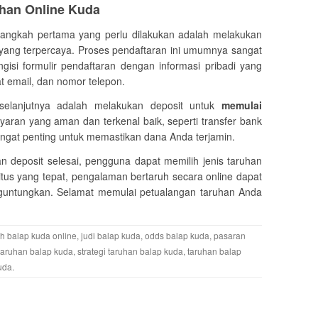
uhan Online Kuda
 langkah pertama yang perlu dilakukan adalah melakukan
n yang terpercaya. Proses pendaftaran ini umumnya sangat
isi formulir pendaftaran dengan informasi pribadi yang
t email, dan nomor telepon.
 selanjutnya adalah melakukan deposit untuk
memulai
yaran yang aman dan terkenal baik, seperti transfer bank
sangat penting untuk memastikan dana Anda terjamin.
 deposit selesai, pengguna dapat memilih jenis taruhan
itus yang tepat, pengalaman bertaruh secara online dapat
untungkan. Selamat memulai petualangan taruhan Anda
th
balap kuda online
,
judi balap kuda
,
odds balap kuda
,
pasaran
 taruhan balap kuda
,
strategi taruhan balap kuda
,
taruhan balap
kuda
.