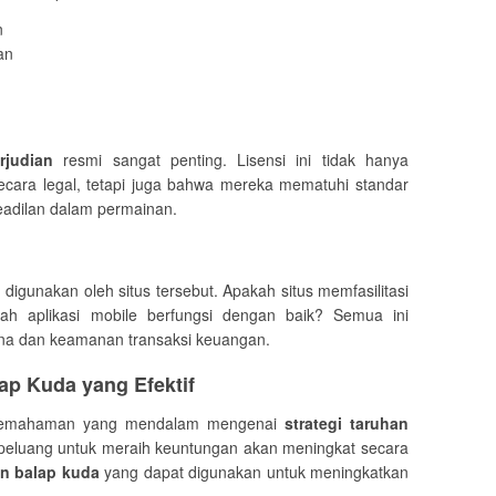
n
an
rjudian
resmi sangat penting. Lisensi ini tidak hanya
ecara legal, tetapi juga bahwa mereka mematuhi standar
eadilan dalam permainan.
digunakan oleh situs tersebut. Apakah situs memfasilitasi
h aplikasi mobile berfungsi dengan baik? Semua ini
a dan keamanan transaksi keuangan.
ap Kuda yang Efektif
ki pemahaman yang mendalam mengenai
strategi taruhan
 peluang untuk meraih keuntungan akan meningkat secara
an balap kuda
yang dapat digunakan untuk meningkatkan