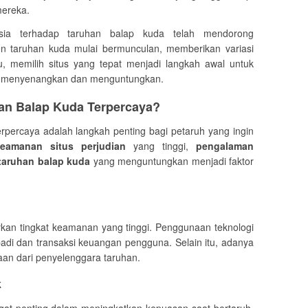
mereka.
esia terhadap taruhan balap kuda telah mendorong
en taruhan kuda mulai bermunculan, memberikan variasi
u, memilih situs yang tepat menjadi langkah awal untuk
g menyenangkan dan menguntungkan.
an Balap Kuda Terpercaya?
rpercaya adalah langkah penting bagi petaruh yang ingin
eamanan situs perjudian
yang tinggi,
pengalaman
taruhan balap kuda
yang menguntungkan menjadi faktor
kan tingkat keamanan yang tinggi. Penggunaan teknologi
adi dan transaksi keuangan pengguna. Selain itu, adanya
yaan dari penyelenggara taruhan.
k