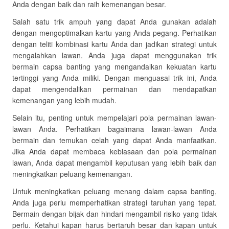
Anda dengan baik dan raih kemenangan besar.
Salah satu trik ampuh yang dapat Anda gunakan adalah
dengan mengoptimalkan kartu yang Anda pegang. Perhatikan
dengan teliti kombinasi kartu Anda dan jadikan strategi untuk
mengalahkan lawan. Anda juga dapat menggunakan trik
bermain capsa banting yang mengandalkan kekuatan kartu
tertinggi yang Anda miliki. Dengan menguasai trik ini, Anda
dapat mengendalikan permainan dan mendapatkan
kemenangan yang lebih mudah.
Selain itu, penting untuk mempelajari pola permainan lawan-
lawan Anda. Perhatikan bagaimana lawan-lawan Anda
bermain dan temukan celah yang dapat Anda manfaatkan.
Jika Anda dapat membaca kebiasaan dan pola permainan
lawan, Anda dapat mengambil keputusan yang lebih baik dan
meningkatkan peluang kemenangan.
Untuk meningkatkan peluang menang dalam capsa banting,
Anda juga perlu memperhatikan strategi taruhan yang tepat.
Bermain dengan bijak dan hindari mengambil risiko yang tidak
perlu. Ketahui kapan harus bertaruh besar dan kapan untuk