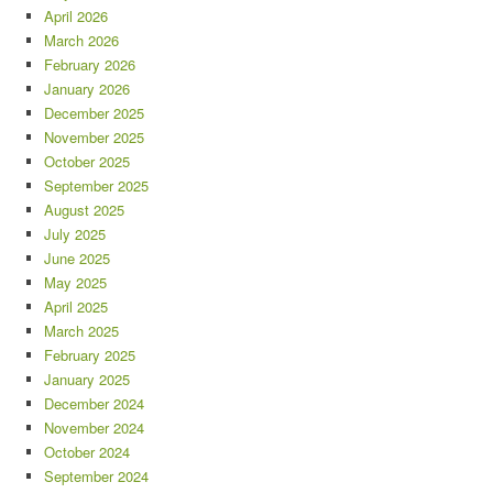
April 2026
March 2026
February 2026
January 2026
December 2025
November 2025
October 2025
September 2025
August 2025
July 2025
June 2025
May 2025
April 2025
March 2025
February 2025
January 2025
December 2024
November 2024
October 2024
September 2024