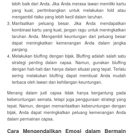
lebih baik dari Anda. Jika Anda merasa lawan memiliki kartu
yang kuat, pertimbangkan untuk melakukan fold atau
mengambil risiko yang lebih kecil dalam taruhan.
Manfaatkan peluang besar. Jika Anda mendapatkan
kombinasi kartu yang kuat, jangan ragu untuk meningkatkan
taruhan Anda. Mengambil keuntungan dari peluang besar
dapat meningkatkan kemenangan Anda dalam jangka
panjang.
Melakukan bluffing dengan bijak. Bluffing adalah salah satu
strategi penting dalam capsa. Namun, gunakan bluffing
dengan hati-hati dan hanya dalam situasi yang tepat. Terlalu
sering melakukan bluffing dapat membuat Anda mudah
terbaca oleh lawan dan kehilangan keuntungan.
Menang dalam judi capsa tidak hanya bergantung pada
keberuntungan semata, tetapi juga penggunaan strategi yang
tepat. Namun, dengan memanfaatkan keberuntungan dengan
bijak, Anda dapat meningkatkan peluang kemenangan Anda
dalam permainan capsa.
Cara Mengendalikan Emosi dalam Bermain