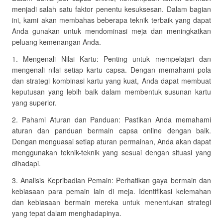
menjadi salah satu faktor penentu kesuksesan. Dalam bagian
ini, kami akan membahas beberapa teknik terbaik yang dapat
Anda gunakan untuk mendominasi meja dan meningkatkan
peluang kemenangan Anda.
1. Mengenali Nilai Kartu: Penting untuk mempelajari dan
mengenali nilai setiap kartu capsa. Dengan memahami pola
dan strategi kombinasi kartu yang kuat, Anda dapat membuat
keputusan yang lebih baik dalam membentuk susunan kartu
yang superior.
2. Pahami Aturan dan Panduan: Pastikan Anda memahami
aturan dan panduan bermain capsa online dengan baik.
Dengan menguasai setiap aturan permainan, Anda akan dapat
menggunakan teknik-teknik yang sesuai dengan situasi yang
dihadapi.
3. Analisis Kepribadian Pemain: Perhatikan gaya bermain dan
kebiasaan para pemain lain di meja. Identifikasi kelemahan
dan kebiasaan bermain mereka untuk menentukan strategi
yang tepat dalam menghadapinya.