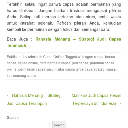
Terakhir, selalu ingat bahwa capsa adalah permainan yang
harus dinikmati. Jangan biarkan frustrasi menguasai pikiran
Anda. Setiap kali merasa tertekan atau stres, ambil waktu
untuk istirahat sejenak. Refresh pikiran Anda, kemudian
kembali ke permainan dengan fokus dan semangat baru.
Baca Juga :
Rahasia Menang – Strategi Judi Capsa
Terampuh
Published by
admin
, in
Ceme Online
. Tagged with
agen capsa
,
bonus
capsa
,
capsa online
,
cara bermain capsa
,
judi capsa
,
panduan capsa
online
,
permainan capsa susun
,
situs capsa terpercaya
,
strategi capsa
,
tips menang capsa
.
Post navigation
← Rahasia Menang – Strategi
Mainkan Judi Capsa Resmi
Judi Capsa Terampuh
Terpercaya di Indonesia →
Search
Search