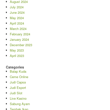
August 2024
July 2024
June 2024
May 2024
April 2024
March 2024
February 2024
January 2024
December 2023
May 2023
April 2023
Categories
Balap Kuda
Ceme Online
Judi Capsa
Judi Esport
Judi Slot
Live Kasino
Sabung Ayam
Tembak Ikan