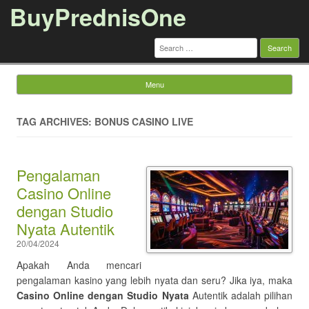
BuyPrednisOne
Search
for:
Menu
Skip to content
TAG ARCHIVES: BONUS CASINO LIVE
Pengalaman
Casino Online
dengan Studio
Nyata Autentik
20/04/2024
Apakah Anda mencari
pengalaman kasino yang lebih nyata dan seru? Jika iya, maka
Casino Online dengan Studio Nyata
Autentik adalah pilihan