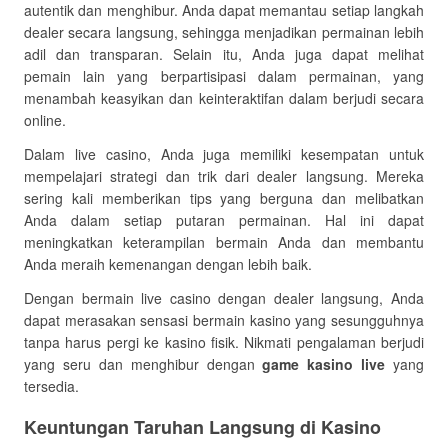
autentik dan menghibur. Anda dapat memantau setiap langkah
dealer secara langsung, sehingga menjadikan permainan lebih
adil dan transparan. Selain itu, Anda juga dapat melihat
pemain lain yang berpartisipasi dalam permainan, yang
menambah keasyikan dan keinteraktifan dalam berjudi secara
online.
Dalam live casino, Anda juga memiliki kesempatan untuk
mempelajari strategi dan trik dari dealer langsung. Mereka
sering kali memberikan tips yang berguna dan melibatkan
Anda dalam setiap putaran permainan. Hal ini dapat
meningkatkan keterampilan bermain Anda dan membantu
Anda meraih kemenangan dengan lebih baik.
Dengan bermain live casino dengan dealer langsung, Anda
dapat merasakan sensasi bermain kasino yang sesungguhnya
tanpa harus pergi ke kasino fisik. Nikmati pengalaman berjudi
yang seru dan menghibur dengan
game kasino live
yang
tersedia.
Keuntungan Taruhan Langsung di Kasino