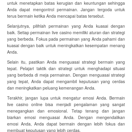
untuk menetapkan batas kerugian dan keuntungan sehingga
Anda dapat mengontrol permainan. Jangan tergoda untuk
terus bermain ketika Anda mencapai batas tersebut.
Selanjutnya, pilihlah permainan yang Anda kuasai dengan
baik. Setiap permainan live casino memiliki aturan dan strategi
yang berbeda. Fokus pada permainan yang Anda pahami dan
kuasai dengan baik untuk meningkatkan kesempatan menang
Anda.
Selain itu, pastikan Anda menguasai strategi bermain yang
tepat. Pelajari taktik dan strategi untuk menghadapi situasi
yang berbeda di meja permainan. Dengan menguasai strategi
yang tepat, Anda dapat mengambil keputusan yang cerdas
dan meningkatkan peluang kemenangan Anda.
Terakhir, jangan lupa untuk mengatur emosi Anda. Bermain
live casino online bisa menjadi pengalaman yang sangat
menegangkan dan emosional. Tetap tenang dan jangan
biarkan emosi menguasai Anda. Dengan mengendalikan
emosi Anda, Anda dapat bermain dengan lebih fokus dan
membuat keputusan yang lebih cerdas.