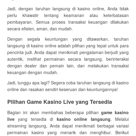
Jadi, dengan taruhan langsung di kasino online, Anda tidak
perlu khawatir tentang keamanan atau keterbatasan
pembayaran. Semua proses transaksi keuangan dilakukan
secara efisien, aman, dan mudah.
Dengan segala keuntungan yang ditawarkan, taruhan
langsung di kasino online adalah pilihan yang tepat untuk para
pencinta judi. Anda dapat menikmati pengalaman berjudi yang
autentik, melihat permainan secara langsung, berinteraksi
dengan dealer dan pemain lain, dan melakukan transaksi
keuangan dengan mudah.
Jadi, tunggu apa lagi? Segera coba taruhan langsung di kasino
online dan rasakan sendiri keseruan dan keuntungannya!
Pilihan Game Kasino Live yang Tersedia
Bagian ini akan membahas beberapa pilihan
game kasino
live
yang tersedia di
kasino online langsung
. Melalui
streaming langsung, Anda dapat menikmati berbagai variasi
permainan kasino yang menarik dan menghibur. Berikut