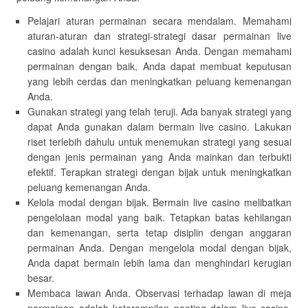
Pelajari aturan permainan secara mendalam. Memahami
aturan-aturan dan strategi-strategi dasar permainan live
casino adalah kunci kesuksesan Anda. Dengan memahami
permainan dengan baik, Anda dapat membuat keputusan
yang lebih cerdas dan meningkatkan peluang kemenangan
Anda.
Gunakan strategi yang telah teruji. Ada banyak strategi yang
dapat Anda gunakan dalam bermain live casino. Lakukan
riset terlebih dahulu untuk menemukan strategi yang sesuai
dengan jenis permainan yang Anda mainkan dan terbukti
efektif. Terapkan strategi dengan bijak untuk meningkatkan
peluang kemenangan Anda.
Kelola modal dengan bijak. Bermain live casino melibatkan
pengelolaan modal yang baik. Tetapkan batas kehilangan
dan kemenangan, serta tetap disiplin dengan anggaran
permainan Anda. Dengan mengelola modal dengan bijak,
Anda dapat bermain lebih lama dan menghindari kerugian
besar.
Membaca lawan Anda. Observasi terhadap lawan di meja