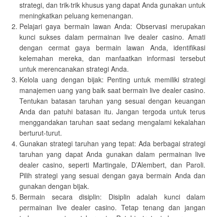
strategi, dan trik-trik khusus yang dapat Anda gunakan untuk
meningkatkan peluang kemenangan.
Pelajari gaya bermain lawan Anda: Observasi merupakan
kunci sukses dalam permainan live dealer casino. Amati
dengan cermat gaya bermain lawan Anda, identifikasi
kelemahan mereka, dan manfaatkan informasi tersebut
untuk merencanakan strategi Anda.
Kelola uang dengan bijak: Penting untuk memiliki strategi
manajemen uang yang baik saat bermain live dealer casino.
Tentukan batasan taruhan yang sesuai dengan keuangan
Anda dan patuhi batasan itu. Jangan tergoda untuk terus
menggandakan taruhan saat sedang mengalami kekalahan
berturut-turut.
Gunakan strategi taruhan yang tepat: Ada berbagai strategi
taruhan yang dapat Anda gunakan dalam permainan live
dealer casino, seperti Martingale, D’Alembert, dan Paroli.
Pilih strategi yang sesuai dengan gaya bermain Anda dan
gunakan dengan bijak.
Bermain secara disiplin: Disiplin adalah kunci dalam
permainan live dealer casino. Tetap tenang dan jangan