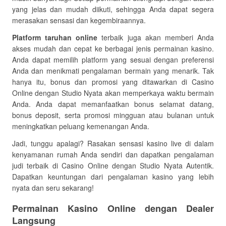
yang jelas dan mudah diikuti, sehingga Anda dapat segera
merasakan sensasi dan kegembiraannya.
Platform taruhan online
terbaik juga akan memberi Anda
akses mudah dan cepat ke berbagai jenis permainan kasino.
Anda dapat memilih platform yang sesuai dengan preferensi
Anda dan menikmati pengalaman bermain yang menarik. Tak
hanya itu, bonus dan promosi yang ditawarkan di Casino
Online dengan Studio Nyata akan memperkaya waktu bermain
Anda. Anda dapat memanfaatkan bonus selamat datang,
bonus deposit, serta promosi mingguan atau bulanan untuk
meningkatkan peluang kemenangan Anda.
Jadi, tunggu apalagi? Rasakan sensasi kasino live di dalam
kenyamanan rumah Anda sendiri dan dapatkan pengalaman
judi terbaik di Casino Online dengan Studio Nyata Autentik.
Dapatkan keuntungan dari pengalaman kasino yang lebih
nyata dan seru sekarang!
Permainan Kasino Online dengan Dealer
Langsung