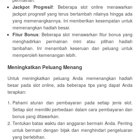
permainan.
Jackpot Progresif
: Beberapa slot online menawarkan
jackpot progresif yang terus bertambah nilainya hingga ada
yang memenangkannya. Ini memberikan kesempatan untuk
memenangkan hadiah besar.
Fitur Bonus
: Beberapa slot menawarkan fitur bonus yang
menghadirkan permainan mini atau pilihan hadiah
tambahan. Ini menambah keseruan dan peluang untuk
memperoleh kemenangan lebih.
Meningkatkan Peluang Menang
Untuk meningkatkan peluang Anda memenangkan hadiah
besar pada slot online, ada beberapa tips yang dapat Anda
terapkan:
Pahami aturan dan pembayaran pada setiap jenis slot.
Setiap slot memiliki perbedaan dalam cara pembayaran dan
bonus yang ditawarkan.
Tentukan batas waktu dan anggaran bermain Anda. Penting
untuk bermain dengan bijak dan menghindari pengeluaran
yang berlebihan.