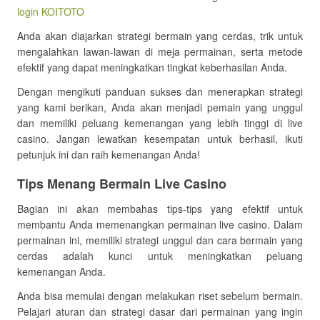
login KOITOTO
Anda akan diajarkan strategi bermain yang cerdas, trik untuk
mengalahkan lawan-lawan di meja permainan, serta metode
efektif yang dapat meningkatkan tingkat keberhasilan Anda.
Dengan mengikuti panduan sukses dan menerapkan strategi
yang kami berikan, Anda akan menjadi pemain yang unggul
dan memiliki peluang kemenangan yang lebih tinggi di live
casino. Jangan lewatkan kesempatan untuk berhasil, ikuti
petunjuk ini dan raih kemenangan Anda!
Tips Menang Bermain Live Casino
Bagian ini akan membahas tips-tips yang efektif untuk
membantu Anda memenangkan permainan live casino. Dalam
permainan ini, memiliki strategi unggul dan cara bermain yang
cerdas adalah kunci untuk meningkatkan peluang
kemenangan Anda.
Anda bisa memulai dengan melakukan riset sebelum bermain.
Pelajari aturan dan strategi dasar dari permainan yang ingin