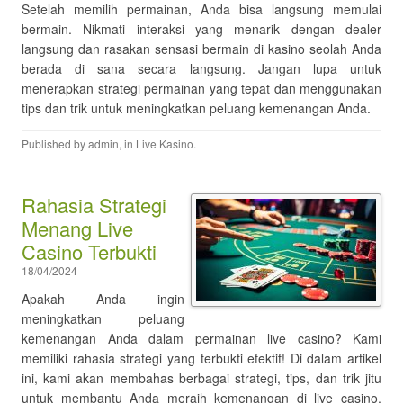
Setelah memilih permainan, Anda bisa langsung memulai
bermain. Nikmati interaksi yang menarik dengan dealer
langsung dan rasakan sensasi bermain di kasino seolah Anda
berada di sana secara langsung. Jangan lupa untuk
menerapkan strategi permainan yang tepat dan menggunakan
tips dan trik untuk meningkatkan peluang kemenangan Anda.
Published by
admin
, in
Live Kasino
.
Rahasia Strategi
Menang Live
Casino Terbukti
18/04/2024
Apakah Anda ingin
meningkatkan peluang
kemenangan Anda dalam permainan live casino? Kami
memiliki rahasia strategi yang terbukti efektif! Di dalam artikel
ini, kami akan membahas berbagai strategi, tips, dan trik jitu
untuk membantu Anda meraih kemenangan di live casino.