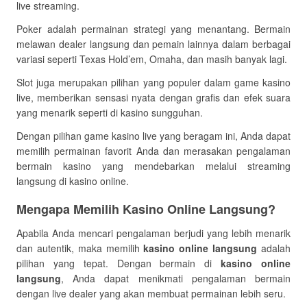
live streaming.
Poker adalah permainan strategi yang menantang. Bermain
melawan dealer langsung dan pemain lainnya dalam berbagai
variasi seperti Texas Hold’em, Omaha, dan masih banyak lagi.
Slot juga merupakan pilihan yang populer dalam game kasino
live, memberikan sensasi nyata dengan grafis dan efek suara
yang menarik seperti di kasino sungguhan.
Dengan pilihan game kasino live yang beragam ini, Anda dapat
memilih permainan favorit Anda dan merasakan pengalaman
bermain kasino yang mendebarkan melalui streaming
langsung di kasino online.
Mengapa Memilih Kasino Online Langsung?
Apabila Anda mencari pengalaman berjudi yang lebih menarik
dan autentik, maka memilih
kasino online langsung
adalah
pilihan yang tepat. Dengan bermain di
kasino online
langsung
, Anda dapat menikmati pengalaman bermain
dengan live dealer yang akan membuat permainan lebih seru.