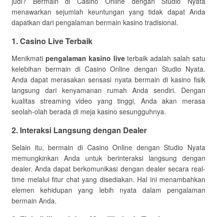
judi? Bermain di Casino Online dengan Studio Nyata
menawarkan sejumlah keuntungan yang tidak dapat Anda
dapatkan dari pengalaman bermain kasino tradisional.
1. Casino Live Terbaik
Menikmati
pengalaman kasino live
terbaik adalah salah satu
kelebihan bermain di Casino Online dengan Studio Nyata.
Anda dapat merasakan sensasi nyata bermain di kasino fisik
langsung dari kenyamanan rumah Anda sendiri. Dengan
kualitas streaming video yang tinggi, Anda akan merasa
seolah-olah berada di meja kasino sesungguhnya.
2. Interaksi Langsung dengan Dealer
Selain itu, bermain di Casino Online dengan Studio Nyata
memungkinkan Anda untuk berinteraksi langsung dengan
dealer. Anda dapat berkomunikasi dengan dealer secara real-
time melalui fitur chat yang disediakan. Hal ini menambahkan
elemen kehidupan yang lebih nyata dalam pengalaman
bermain Anda.