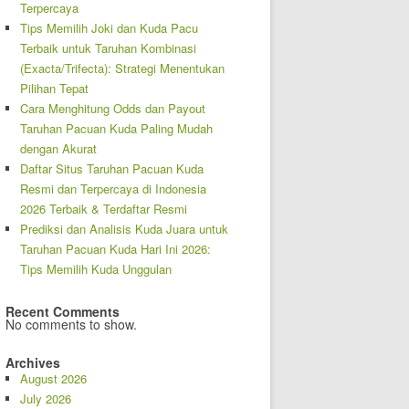
Terpercaya
Tips Memilih Joki dan Kuda Pacu
Terbaik untuk Taruhan Kombinasi
(Exacta/Trifecta): Strategi Menentukan
Pilihan Tepat
Cara Menghitung Odds dan Payout
Taruhan Pacuan Kuda Paling Mudah
dengan Akurat
Daftar Situs Taruhan Pacuan Kuda
Resmi dan Terpercaya di Indonesia
2026 Terbaik & Terdaftar Resmi
Prediksi dan Analisis Kuda Juara untuk
Taruhan Pacuan Kuda Hari Ini 2026:
Tips Memilih Kuda Unggulan
Recent Comments
No comments to show.
Archives
August 2026
July 2026