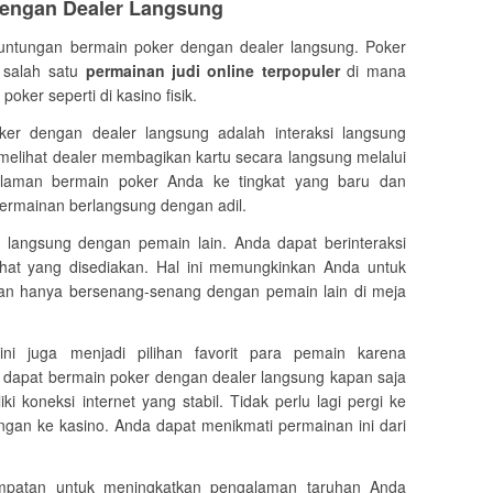
engan Dealer Langsung
untungan bermain poker dengan dealer langsung. Poker
 salah satu
permainan judi online terpopuler
di mana
ker seperti di kasino fisik.
er dengan dealer langsung adalah interaksi langsung
elihat dealer membagikan kartu secara langsung melalui
alaman bermain poker Anda ke tingkat yang baru dan
rmainan berlangsung dengan adil.
 langsung dengan pemain lain. Anda dapat berinteraksi
 chat yang disediakan. Hal ini memungkinkan Anda untuk
ahkan hanya bersenang-senang dengan pemain lain di meja
ni juga menjadi pilihan favorit para pemain karena
dapat bermain poker dengan dealer langsung kapan saja
i koneksi internet yang stabil. Tidak perlu lagi pergi ke
ungan ke kasino. Anda dapat menikmati permainan ini dari
empatan untuk meningkatkan pengalaman taruhan Anda