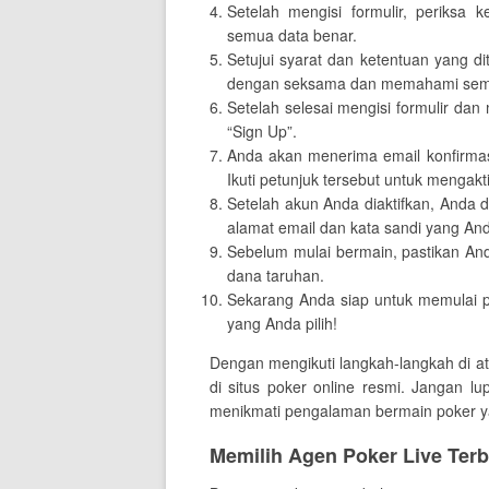
Setelah mengisi formulir, periksa
semua data benar.
Setujui syarat dan ketentuan yang d
dengan seksama dan memahami semua 
Setelah selesai mengisi formulir dan 
“Sign Up”.
Anda akan menerima email konfirmasi d
Ikuti petunjuk tersebut untuk mengak
Setelah akun Anda diaktifkan, Anda 
alamat email dan kata sandi yang And
Sebelum mulai bermain, pastikan A
dana taruhan.
Sekarang Anda siap untuk memulai pe
yang Anda pilih!
Dengan mengikuti langkah-langkah di 
di situs poker online resmi. Jangan 
menikmati pengalaman bermain poker y
Memilih Agen Poker Live Terb