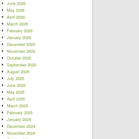
June 2026
May 2026
April 2026
March 2026
February 2026
January 2026
December 2025
November 2025
October 2025
September 2025
August 2025
July 2025
June 2025
May 2025
April 2025
March 2025
February 2025
January 2025
December 2024
November 2024