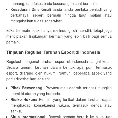
menang, dan fokus pada kesenangan saat bermain.
Kesadaran Diri:
Kenali tanda-tanda perilaku penjudi yang
berbahaya, seperti bermain hingga larut malam atau
mengabaikan tugas sehari-hari.
Etika bermain tidak hanya melindungi diri sendiri, tetapi juga
menciptakan lingkungan bermain yang lebih baik bagi semua
pemain.
Tinjauan Regulasi Taruhan Esport di Indonesia
Regulasi mengenai taruhan esport di Indonesia sangat ketat.
Secara umum, taruhan dalam bentuk apa pun, termasuk
esport, dilarang oleh hukum. Namun, beberapa aspek yang
perlu diperhatikan adalah:
Pihak Berwenang:
Provinsi atau daerah tertentu mungkin
memiliki aturan yang berbeda.
Risiko Hukum:
Pemain yang terlibat dalam taruhan dapat
menghadapi konsekuensi hukum, termasuk denda atau
sanksi.
Situs Internasional:
Banyak pemain beralih ke situs luar