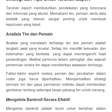
Taruhan esport membutuhkan pendekatan yang terencana
dan informasi yang akurat. Memahami tim, pemain, serta data
statistik yang relevan sangat penting untuk membuat
keputusan yang tepat.
Analisis Tim dan Pemain
Analisis yang mendalam terhadap tim dan pemain adalah
langkah awal yang krusial. Setiap tim memiliki kekuatan dan
kelemahan yang berbeda, yang dapat memengaruhi hasil
pertandingan. Melihat performa terkini, peringkat, dan sejarah
pertemuan antara tim dapat memberikan wawasan berharga.
Faktor-faktor seperti cedera pemain dan perubahan dalam
roster juga harus diperhatikan. Memperhatikan strategi
bermain tim dan gaya permainan individu dapat memberikan
gambaran tentang seberapa besar peluang tim untuk menang.
Mengelola Bankroll Secara Efektif
Mengelola bankroll adalah kunci untuk bertahan dalam