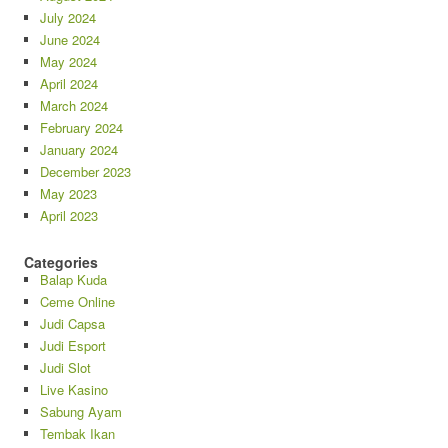
July 2024
June 2024
May 2024
April 2024
March 2024
February 2024
January 2024
December 2023
May 2023
April 2023
Categories
Balap Kuda
Ceme Online
Judi Capsa
Judi Esport
Judi Slot
Live Kasino
Sabung Ayam
Tembak Ikan