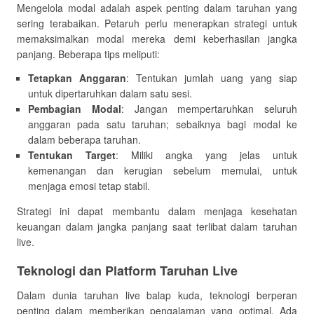
Mengelola modal adalah aspek penting dalam taruhan yang
sering terabaikan. Petaruh perlu menerapkan strategi untuk
memaksimalkan modal mereka demi keberhasilan jangka
panjang. Beberapa tips meliputi:
Tetapkan Anggaran
: Tentukan jumlah uang yang siap
untuk dipertaruhkan dalam satu sesi.
Pembagian Modal
: Jangan mempertaruhkan seluruh
anggaran pada satu taruhan; sebaiknya bagi modal ke
dalam beberapa taruhan.
Tentukan Target
: Miliki angka yang jelas untuk
kemenangan dan kerugian sebelum memulai, untuk
menjaga emosi tetap stabil.
Strategi ini dapat membantu dalam menjaga kesehatan
keuangan dalam jangka panjang saat terlibat dalam taruhan
live.
Teknologi dan Platform Taruhan Live
Dalam dunia taruhan live balap kuda, teknologi berperan
penting dalam memberikan pengalaman yang optimal. Ada