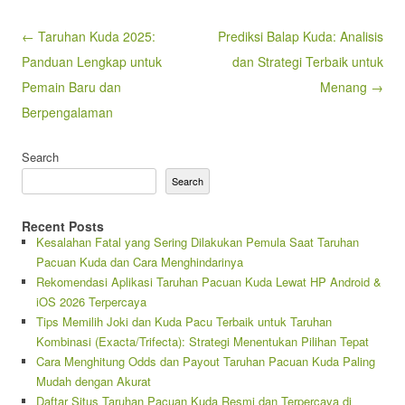
Post navigation
← Taruhan Kuda 2025:
Prediksi Balap Kuda: Analisis
Panduan Lengkap untuk
dan Strategi Terbaik untuk
Pemain Baru dan
Menang →
Berpengalaman
Search
Search
Recent Posts
Kesalahan Fatal yang Sering Dilakukan Pemula Saat Taruhan
Pacuan Kuda dan Cara Menghindarinya
Rekomendasi Aplikasi Taruhan Pacuan Kuda Lewat HP Android &
iOS 2026 Terpercaya
Tips Memilih Joki dan Kuda Pacu Terbaik untuk Taruhan
Kombinasi (Exacta/Trifecta): Strategi Menentukan Pilihan Tepat
Cara Menghitung Odds dan Payout Taruhan Pacuan Kuda Paling
Mudah dengan Akurat
Daftar Situs Taruhan Pacuan Kuda Resmi dan Terpercaya di