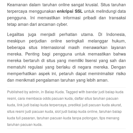
Keamanan dalam taruhan online sangat krusial. Situs taruhan
terpercaya menggunakan
enkripsi SSL
untuk melindungi data
pengguna. Ini memastikan informasi pribadi dan transaksi
tetap aman dari ancaman cyber.
Legalitas juga menjadi perhatian utama. Di Indonesia,
meskipun perjudian online seringkali melanggar hukum,
beberapa situs internasional masih menawarkan layanan
mereka. Penting bagi pengguna untuk memastikan bahwa
mereka bertaruh di situs yang memiliki lisensi yang sah dan
mematuhi regulasi yang berlaku di negara mereka. Dengan
memperhatikan aspek ini, petaruh dapat meminimalisir risiko
dan menikmati pengalaman taruhan yang lebih aman.
Published by
admin
, in
Balap Kuda
. Tagged with
bandar judi balap kuda
resmi
,
cara membaca odds pacuan kuda
,
daftar situs taruhan pacuan
kuda
,
link judi balap kuda terpercaya
,
prediksi judi pacuan kuda akurat
,
situs resmi judi pacuan kuda
,
slot judi balap kuda online
,
taruhan balap
kuda full pasaran
,
taruhan pacuan kuda tanpa potongan
,
tips menang
taruhan pacuan kuda
.