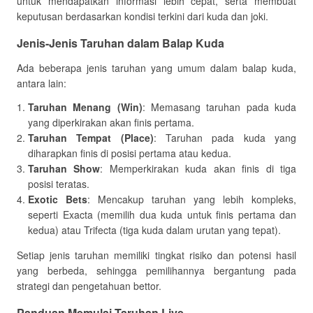
untuk mendapatkan informasi lebih cepat, serta membuat
keputusan berdasarkan kondisi terkini dari kuda dan joki.
Jenis-Jenis Taruhan dalam Balap Kuda
Ada beberapa jenis taruhan yang umum dalam balap kuda,
antara lain:
Taruhan Menang (Win)
: Memasang taruhan pada kuda
yang diperkirakan akan finis pertama.
Taruhan Tempat (Place)
: Taruhan pada kuda yang
diharapkan finis di posisi pertama atau kedua.
Taruhan Show
: Memperkirakan kuda akan finis di tiga
posisi teratas.
Exotic Bets
: Mencakup taruhan yang lebih kompleks,
seperti Exacta (memilih dua kuda untuk finis pertama dan
kedua) atau Trifecta (tiga kuda dalam urutan yang tepat).
Setiap jenis taruhan memiliki tingkat risiko dan potensi hasil
yang berbeda, sehingga pemilihannya bergantung pada
strategi dan pengetahuan bettor.
Panduan Memulai Taruhan Live