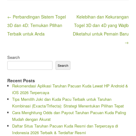
Post navigation
← Perbandingan Sistem Togel
Kelebihan dan Kekurangan
3D dan 4D: Temukan Pilihan
Togel 3D dan 4D yang Wajib
Terbaik untuk Anda
Diketahui untuk Pemain Baru
→
Search
Search
Recent Posts
Rekomendasi Aplikasi Taruhan Pacuan Kuda Lewat HP Android &
iOS 2026 Terpercaya
Tips Memilih Joki dan Kuda Pacu Terbaik untuk Taruhan
Kombinasi (Exacta/Trifecta): Strategi Menentukan Pilihan Tepat
Cara Menghitung Odds dan Payout Taruhan Pacuan Kuda Paling
Mudah dengan Akurat
Daftar Situs Taruhan Pacuan Kuda Resmi dan Terpercaya di
Indonesia 2026 Terbaik & Terdaftar Resmi