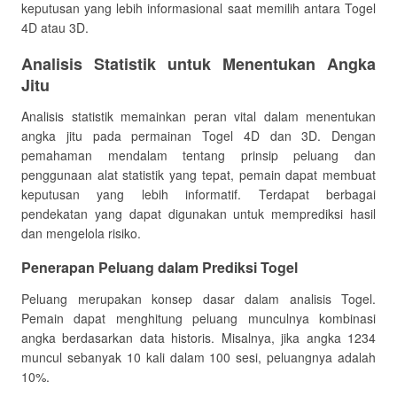
keputusan yang lebih informasional saat memilih antara Togel
4D atau 3D.
Analisis Statistik untuk Menentukan Angka
Jitu
Analisis statistik memainkan peran vital dalam menentukan
angka jitu pada permainan Togel 4D dan 3D. Dengan
pemahaman mendalam tentang prinsip peluang dan
penggunaan alat statistik yang tepat, pemain dapat membuat
keputusan yang lebih informatif. Terdapat berbagai
pendekatan yang dapat digunakan untuk memprediksi hasil
dan mengelola risiko.
Penerapan Peluang dalam Prediksi Togel
Peluang merupakan konsep dasar dalam analisis Togel.
Pemain dapat menghitung peluang munculnya kombinasi
angka berdasarkan data historis. Misalnya, jika angka 1234
muncul sebanyak 10 kali dalam 100 sesi, peluangnya adalah
10%.