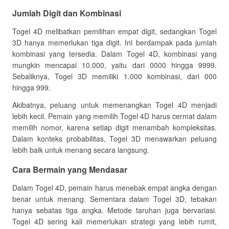
Jumlah Digit dan Kombinasi
Togel 4D melibatkan pemilihan empat digit, sedangkan Togel
3D hanya memerlukan tiga digit. Ini berdampak pada jumlah
kombinasi yang tersedia. Dalam Togel 4D, kombinasi yang
mungkin mencapai 10.000, yaitu dari 0000 hingga 9999.
Sebaliknya, Togel 3D memiliki 1.000 kombinasi, dari 000
hingga 999.
Akibatnya, peluang untuk memenangkan Togel 4D menjadi
lebih kecil. Pemain yang memilih Togel 4D harus cermat dalam
memilih nomor, karena setiap digit menambah kompleksitas.
Dalam konteks probabilitas, Togel 3D menawarkan peluang
lebih baik untuk menang secara langsung.
Cara Bermain yang Mendasar
Dalam Togel 4D, pemain harus menebak empat angka dengan
benar untuk menang. Sementara dalam Togel 3D, tebakan
hanya sebatas tiga angka. Metode taruhan juga bervariasi.
Togel 4D sering kali memerlukan strategi yang lebih rumit,