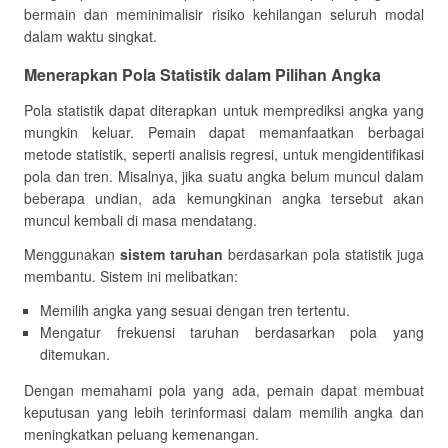
bermain dan meminimalisir risiko kehilangan seluruh modal
dalam waktu singkat.
Menerapkan Pola Statistik dalam Pilihan Angka
Pola statistik dapat diterapkan untuk memprediksi angka yang
mungkin keluar. Pemain dapat memanfaatkan berbagai
metode statistik, seperti analisis regresi, untuk mengidentifikasi
pola dan tren. Misalnya, jika suatu angka belum muncul dalam
beberapa undian, ada kemungkinan angka tersebut akan
muncul kembali di masa mendatang.
Menggunakan
sistem taruhan
berdasarkan pola statistik juga
membantu. Sistem ini melibatkan:
Memilih angka yang sesuai dengan tren tertentu.
Mengatur frekuensi taruhan berdasarkan pola yang
ditemukan.
Dengan memahami pola yang ada, pemain dapat membuat
keputusan yang lebih terinformasi dalam memilih angka dan
meningkatkan peluang kemenangan.