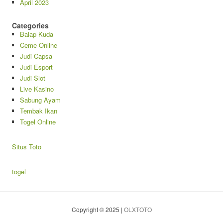
April 2023
Categories
Balap Kuda
Ceme Online
Judi Capsa
Judi Esport
Judi Slot
Live Kasino
Sabung Ayam
Tembak Ikan
Togel Online
Situs Toto
togel
Copyright © 2025 |
OLXTOTO