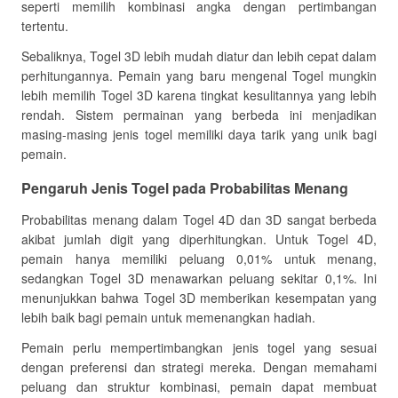
seperti memilih kombinasi angka dengan pertimbangan
tertentu.
Sebaliknya, Togel 3D lebih mudah diatur dan lebih cepat dalam
perhitungannya. Pemain yang baru mengenal Togel mungkin
lebih memilih Togel 3D karena tingkat kesulitannya yang lebih
rendah. Sistem permainan yang berbeda ini menjadikan
masing-masing jenis togel memiliki daya tarik yang unik bagi
pemain.
Pengaruh Jenis Togel pada Probabilitas Menang
Probabilitas menang dalam Togel 4D dan 3D sangat berbeda
akibat jumlah digit yang diperhitungkan. Untuk Togel 4D,
pemain hanya memiliki peluang 0,01% untuk menang,
sedangkan Togel 3D menawarkan peluang sekitar 0,1%. Ini
menunjukkan bahwa Togel 3D memberikan kesempatan yang
lebih baik bagi pemain untuk memenangkan hadiah.
Pemain perlu mempertimbangkan jenis togel yang sesuai
dengan preferensi dan strategi mereka. Dengan memahami
peluang dan struktur kombinasi, pemain dapat membuat