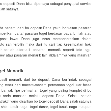
 deposit Dana bisa dipercaya sebagai penyuplai service
alah satunya:
nda pahami dari bo deposit Dana yakni berkaitan pasaran
berikan daftar pasaran togel berdasar pada jumlah atau
posit lewat Dana juga terus memprioritaskan dalam
o sah terpilih maka dari itu cari tiap kesempatan hoki
-contoh alternatif pasaran menarik seperti toto sgp,
ey atau pasaran menarik lain didalamnya yang masihlah
gel Menarik
pasti menarik dari bo deposit Dana bertindak sebagai
ang tentu dari macam-macam permainan togel luar biasa
 banyak tipe permainan togel yang paling komplet di bo
t anda mainkan melalui deposit Dana. Selaku contoh
raktif yang disajikan bo togel deposit Dana salah satunya
, shio, tusuk naga, togel dasar, togel tusuk naga maupun