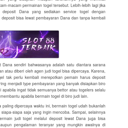
-macam permainan togel tersebut. Lebih-lebih lagi jika
deposit Dana yang sediakan service togel dengan
deposit bisa lewat pembayaran Dana dan tanpa kembali
at Dana sendiri bahwasanya adalah satu diantara sarana
kan atau diberi oleh agen judi togel bisa dipercaya. Karena,
gel tak perlu kembali merepotkan pemain harus deposit
sering menjadi type pembayaran yang banyak disiapkan biro
i apabila ingat tidak semuanya bettor atau togelers selalu
embantu apabila bermain togel di biro judi lain.
paling dipercaya waktu ini, bermain togel udah bukanlah
 siapa-siapa saja yang ingin mencoba. Sampai, selainnya
main judi togel melalui deposit lewat Dana juga bisa
maupun pengalaman teranyar yang mungkin awalnya di