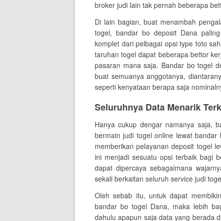
broker judi lain tak pernah beberapa be
Di lain bagian, buat menambah pengal
togel, bandar bo deposit Dana paling
komplet dari pelbagai opsi type toto s
taruhan togel dapat beberapa bettor k
pasaran mana saja. Bandar bo togel de
buat semuanya anggotanya, diantaran
seperti kenyataan berapa saja nominaln
Seluruhnya Data Menarik Terk
Hanya cukup dengar namanya saja, bar
bermain judi togel online lewat bandar 
memberikan pelayanan deposit togel le
ini menjadi sesuatu opsi terbaik bagi 
dapat dipercaya sebagaimana wajarnya
sekali berkaitan seluruh service judi tog
Oleh sebab itu, untuk dapat membik
bandar bo togel Dana, maka lebih bag
dahulu apapun saja data yang berada di 