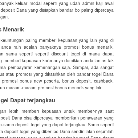
 banyak keluar modal seperti yang udah admin kaji awal
l deposit Dana yang disiapkan bandar bo paling dipercaya
ngan.
 Menarik
u keuntungan paling memberi kepuasan yang lain yang di
 anda raih adalah banyaknya promosi bonus menarik.
n sama seperti seperti discount togel di mana dapat
 memberi kepuasan karenanya demikian anda lantas tak
nama pembayaran kemenangan saja. Sampai, ada sangat
us atau promosi yang dikasihkan oleh bandar togel Dana
ya promosi bonus new peserta, bonus deposit, cashback,
maupun macam-macam promosi bonus menarik yang lain.
ogel Dapat terjangkau
gan lebih memberi kepuasan untuk member-nya saat
 deposit Dana bisa dipercaya memberikan penawaran yang
ama-sama deposit togel yang dapat terjangkau. Sama seperti
a deposit togel yang diberi bo Dana sendiri ialah sejumlah