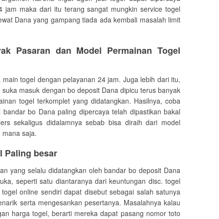
4 jam maka dari itu terang sangat mungkin service togel
lewat Dana yang gampang tiada ada kembali masalah limit
yak Pasaran dan Model Permainan Togel
 main togel dengan pelayanan 24 jam. Juga lebih dari itu,
h suka masuk dengan bo deposit Dana dipicu terus banyak
n togel terkomplet yang didatangkan. Hasilnya, coba
 di bandar bo Dana paling dipercaya telah dipastikan bakal
rs sekaligus didalamnya sebab bisa diraih dari model
g mana saja.
 Paling besar
an yang selalu didatangkan oleh bandar bo deposit Dana
ka, seperti satu diantaranya dari keuntungan disc. togel
 togel online sendiri dapat disebut sebagai salah satunya
narik serta mengesankan pesertanya. Masalahnya kalau
an harga togel, berarti mereka dapat pasang nomor toto