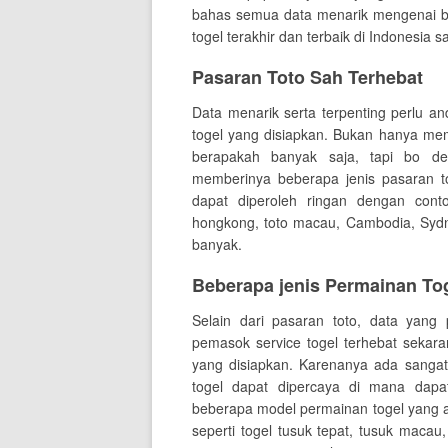
bahas semua data menarik mengenai bo
togel terakhir dan terbaik di Indonesia s
Pasaran Toto Sah Terhebat
Data menarik serta terpenting perlu a
togel yang disiapkan. Bukan hanya mem
berapakah banyak saja, tapi bo de
memberinya beberapa jenis pasaran tot
dapat diperoleh ringan dengan contoh
hongkong, toto macau, Cambodia, Sydn
banyak.
Beberapa jenis Permainan To
Selain dari pasaran toto, data yang 
pemasok service togel terhebat sekar
yang disiapkan. Karenanya ada sangat
togel dapat dipercaya di mana dapa
beberapa model permainan togel yang at
seperti togel tusuk tepat, tusuk macau