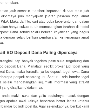
ttor temukan.
aman jauh semakin memberi kepuasan di saat main judi
 dipercaya pun menyajikan jejeran pasaran togel amat
ah WLA. Maka dari itu, cari atau coba keberuntungan dalam
erjakan hanya cukup butuh memasangkan taruhan di model
posit Dana sendiri selalu berikan keyakinan yang bagus
ya dengan selalu berikan pembayaran kemenangan amat
ya.
ait BO Deposit Dana Paling dipercaya
angkali tiap banyak togelers pasti suka tergabung dan
bo deposit Dana. Manalagi, sedikit broker judi togel yang
wat Dana, maka tersedianya bo deposit togel lewat Dana
beberapa penjudi sekarang ini. Saat itu, ada bandar togel
 selalu mendatangkan sejumlah informasi yang atraktif
el yang disajikan didalamnya.
in anda makin suka dan yaitu seutuhnya masuk dengan
us apabila awal kalinya beberapa bettor lantas ketahui
bandar bo judi togel itu. Agar selengkapnya, berikut kami