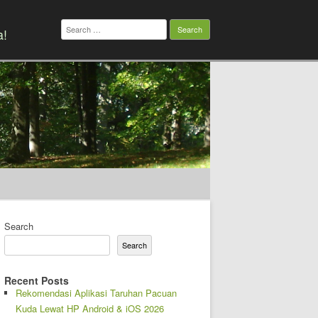
Search
a!
for:
Search
Search
Recent Posts
Rekomendasi Aplikasi Taruhan Pacuan
Kuda Lewat HP Android & iOS 2026