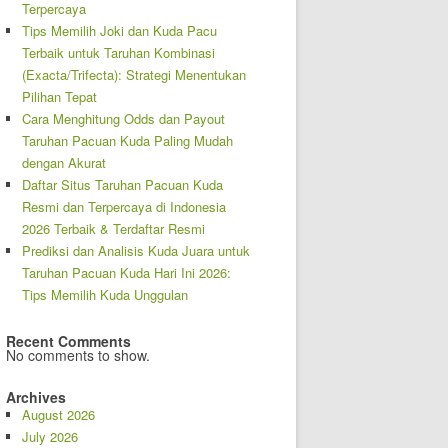
Terpercaya
Tips Memilih Joki dan Kuda Pacu
Terbaik untuk Taruhan Kombinasi
(Exacta/Trifecta): Strategi Menentukan
Pilihan Tepat
Cara Menghitung Odds dan Payout
Taruhan Pacuan Kuda Paling Mudah
dengan Akurat
Daftar Situs Taruhan Pacuan Kuda
Resmi dan Terpercaya di Indonesia
2026 Terbaik & Terdaftar Resmi
Prediksi dan Analisis Kuda Juara untuk
Taruhan Pacuan Kuda Hari Ini 2026:
Tips Memilih Kuda Unggulan
Recent Comments
No comments to show.
Archives
August 2026
July 2026