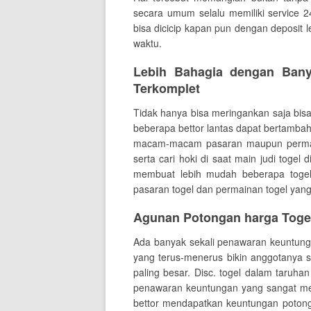
secara umum selalu memiliki service 2
bisa dicicip kapan pun dengan deposit 
waktu.
Lebih Bahagia dengan Ban
Terkomplet
Tidak hanya bisa meringankan saja bisa
beberapa bettor lantas dapat bertamba
macam-macam pasaran maupun permaina
serta cari hoki di saat main judi togel
membuat lebih mudah beberapa togele
pasaran togel dan permainan togel yan
Agunan Potongan harga Togel
Ada banyak sekali penawaran keuntung
yang terus-menerus bikin anggotanya su
paling besar. Disc. togel dalam taruhan
penawaran keuntungan yang sangat me
bettor mendapatkan keuntungan potong