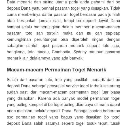
Data menarik dan paling utama perlu anda pahami dari bo
deposit Dana yaitu perihal pasaran togel yang disiapkan. Tidak
cuma memberinya daftar pasaran togel berdasar pada jumlah
atau berapakah jumlah saja, tetapi bo deposit lewat Dana
sampai selalu mementingkan dalam memberi macam-macam
pasaran toto sah terpilih maka dari itu cari tiap-tiap
kemungkinan peruntungan bisa diperoleh ringan dengan
sebagian contoh opsi pasaran menarik seperti toto sgp,
hongkong, toto macau, Cambodia, Sydney maupun pasaran
menarik lain didalamnya yang ada banyak.
Macam-macam Permainan Togel Menarik
Selain dari pasaran toto, info yang pastilah menarik dari bo
deposit Dana sebagai penyuplai service togel terbaik sekarang
sudah pasti dari macam-macam permainan togel luar biasa
yang disiapkan. Karena ada banyak model permainan togel
yang paling komplet di bo togel paling dipercaya di mana dapat
anda mainkan melalui deposit Dana. Sebagai contoh beberapa
tipe permainan togel yang bagus yang disajikan bo togel
deposit Dana salah satunya seperti togel tusuk tepat, tusuk