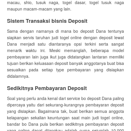
macau, shio, tusuk naga, togel dasar, togel tusuk naga
maupun macam-macam yang lain.
Sistem Transaksi bisnis Deposit
Sama dengan namanya di mana bo deposit Dana tentunya
siapkan servis taruhan judi togel online dengan deposit lewat
Dana menjadi satu diantaranya opsi terkini serta sangat
menarik waktu ini. Meski memanglah, beberapa model
pembayaran lain juga ikut juga didatangkan lantaran memiliki
tujuan berikan keluasaan deposit banyak anggotanya buat bisa
sesuaikan pada setiap type pembayaran yang disiapkan
didalamnya.
Sedikitnya Pembayaran Deposit
Soal yang perlu anda kenal dari service bo deposit Dana paling
dipercaya yaitu dari sekurang-kurangnya pembayaran deposit
yang disiapkan. Bagaimana tak, buat berikan semua anggota
kelapangan sekalian keuntungan saat main judi togel online,
bandar bo Dana pula berikan sedikitnya pembayaran deposit
yang paling dapat dijangkau adalah cuma sejumlah 10.000