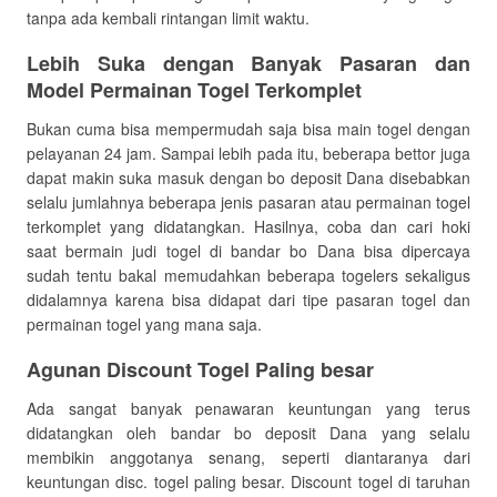
tanpa ada kembali rintangan limit waktu.
Lebih Suka dengan Banyak Pasaran dan
Model Permainan Togel Terkomplet
Bukan cuma bisa mempermudah saja bisa main togel dengan
pelayanan 24 jam. Sampai lebih pada itu, beberapa bettor juga
dapat makin suka masuk dengan bo deposit Dana disebabkan
selalu jumlahnya beberapa jenis pasaran atau permainan togel
terkomplet yang didatangkan. Hasilnya, coba dan cari hoki
saat bermain judi togel di bandar bo Dana bisa dipercaya
sudah tentu bakal memudahkan beberapa togelers sekaligus
didalamnya karena bisa didapat dari tipe pasaran togel dan
permainan togel yang mana saja.
Agunan Discount Togel Paling besar
Ada sangat banyak penawaran keuntungan yang terus
didatangkan oleh bandar bo deposit Dana yang selalu
membikin anggotanya senang, seperti diantaranya dari
keuntungan disc. togel paling besar. Discount togel di taruhan