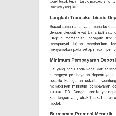
togel tusuk tepat, tusuk macau, shio, 
macam yang lain.
Langkah Transaksi bisnis Dep
Sesuai sama namanya di mana bo deposit
dengan deposit lewat Dana jadi satu di
Biarpun memanglah, beragam tipe p
mempunyai tujuan memberikan ker
menyamakan pada setiap macam pembay
Minimum Pembayaran Deposi
Hal yang perlu anda kenal dari servic
kurangnya pembayaran deposit yang d
peserta keringanan sekalian keuntun
memberikan minimum pembayaran depo
10.000 IDR. Dengan sedikitnya depo
keuntungan yang atraktif sekali untuk 
modal.
Bermacam Promosi Menarik