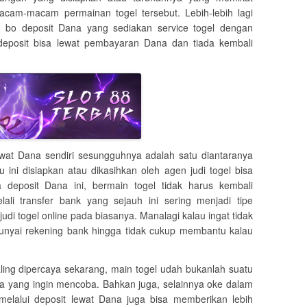
am-macam permainan togel tersebut. Lebih-lebih lagi
 bo deposit Dana yang sediakan service togel dengan
eposit bisa lewat pembayaran Dana dan tiada kembali
ewat Dana sendiri sesungguhnya adalah satu diantaranya
ini disiapkan atau dikasihkan oleh agen judi togel bisa
 deposit Dana ini, bermain togel tidak harus kembali
ali transfer bank yang sejauh ini sering menjadi tipe
udi togel online pada biasanya. Manalagi kalau ingat tidak
punyai rekening bank hingga tidak cukup membantu kalau
ing dipercaya sekarang, main togel udah bukanlah suatu
aja yang ingin mencoba. Bahkan juga, selainnya oke dalam
melalui deposit lewat Dana juga bisa memberikan lebih