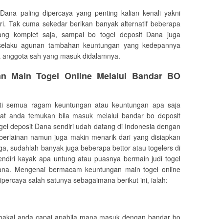
 Dana paling dipercaya yang penting kalian kenali yakni
eri. Tak cuma sekedar berikan banyak alternatif beberapa
ang komplet saja, sampai bo togel deposit Dana juga
 selaku agunan tambahan keuntungan yang kedepannya
ua anggota sah yang masuk didalamnya.
an Main Togel Online Melalui Bandar BO
sti semua ragam keuntungan atau keuntungan apa saja
pat anda temukan bila masuk melalui bandar bo deposit
el deposit Dana sendiri udah datang di Indonesia dengan
 berlainan namun juga makin menarik dari yang disiapkan
ga, sudahlah banyak juga beberapa bettor atau togelers di
ndiri kayak apa untung atau puasnya bermain judi togel
 Dana. Mengenai bermacam keuntungan main togel online
ipercaya salah satunya sebagaimana berikut ini, ialah:
g bakal anda capai apabila mana masuk dengan bandar bo