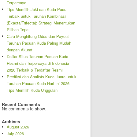
Terpercaya
Tips Memilih Joki dan Kuda Pacu
Terbaik untuk Taruhan Kombinasi
(Exacta/Trifecta): Strategi Menentukan
Pilihan Tepat
Cara Menghitung Odds dan Payout
Taruhan Pacuan Kuda Paling Mudah
dengan Akurat
Daftar Situs Taruhan Pacuan Kuda
Resmi dan Terpercaya di Indonesia
2026 Terbaik & Terdaftar Resmi
Prediksi dan Analisis Kuda Juara untuk
Taruhan Pacuan Kuda Hari Ini 2026:
Tips Memilih Kuda Unggulan
Recent Comments
No comments to show.
Archives
August 2026
July 2026