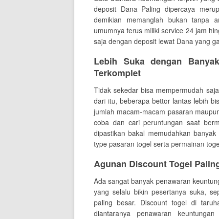
deposit Dana Paling dipercaya merup
demikian memanglah bukan tanpa ar
umumnya terus miliki service 24 jam hi
saja dengan deposit lewat Dana yang ga
Lebih Suka dengan Banyak
Terkomplet
Tidak sekedar bisa mempermudah saja 
dari itu, beberapa bettor lantas lebih
jumlah macam-macam pasaran maupun pe
coba dan cari peruntungan saat berma
dipastikan bakal memudahkan banyak to
type pasaran togel serta permainan tog
Agunan Discount Togel Palin
Ada sangat banyak penawaran keuntung
yang selalu bikin pesertanya suka, se
paling besar. Discount togel di taru
diantaranya penawaran keuntunga