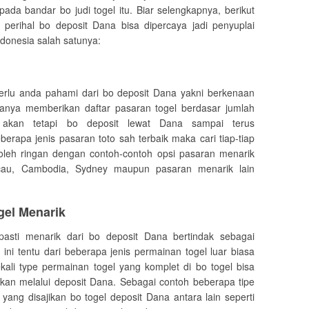
da bandar bo judi togel itu. Biar selengkapnya, berikut
 perihal bo deposit Dana bisa dipercaya jadi penyuplai
Indonesia salah satunya:
perlu anda pahami dari bo deposit Dana yakni berkenaan
hanya memberikan daftar pasaran togel berdasar jumlah
 akan tetapi bo deposit lewat Dana sampai terus
apa jenis pasaran toto sah terbaik maka cari tiap-tiap
leh ringan dengan contoh-contoh opsi pasaran menarik
acau, Cambodia, Sydney maupun pasaran menarik lain
el Menarik
pasti menarik dari bo deposit Dana bertindak sebagai
 ini tentu dari beberapa jenis permainan togel luar biasa
ali type permainan togel yang komplet di bo togel bisa
kan melalui deposit Dana. Sebagai contoh beberapa tipe
 yang disajikan bo togel deposit Dana antara lain seperti