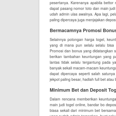
pesertanya. Karenanya apabila bettor
dapat pasang nomor toto dan main judi 
udah admin ulas awalnya. Apa lagi, pel
paling dipercaya juga menjajakan depos
Bermacamnya Promosi Bonus
Selainnya potongan harga togel, keu
yang di mana pun selalu selalu bisa
Promosi dan bonus yang didatangkan s
berikan tambahan keuntungan yang p
lantas tidak selalu tergantung pada
banyak sekali macam-macam keuntungan
dapat dipercaya seperti salah satuny
jekpot paling besar, hadiah full bet ata
Minimum Bet dan Deposit Tog
Dalam rencana memberikan keuntunga
main judi togel online, bandar bo dep
biasa sekali dari minimum bet bersama