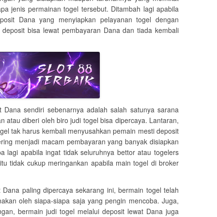
a jenis permainan togel tersebut. Ditambah lagi apabila
osit Dana yang menyiapkan pelayanan togel dengan
deposit bisa lewat pembayaran Dana dan tiada kembali
at Dana sendiri sebenarnya adalah salah satunya sarana
 atau diberi oleh biro judi togel bisa dipercaya. Lantaran,
ogel tak harus kembali menyusahkan pemain mesti deposit
 sering menjadi macam pembayaran yang banyak disiapkan
a lagi apabila ingat tidak seluruhnya bettor atau togelers
itu tidak cukup meringankan apabila main togel di broker
Dana paling dipercaya sekarang ini, bermain togel telah
anakan oleh siapa-siapa saja yang pengin mencoba. Juga,
an, bermain judi togel melalui deposit lewat Dana juga