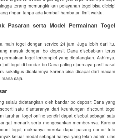
ingga terang memungkinkan pelayanan togel bisa dicicipi
ang ringan tanpa ada kembali hambatan limit waktu.
k Pasaran serta Model Permainan Togel
 main togel dengan service 24 jam. Juga lebih dari itu,
enang masuk dengan bo deposit Dana disebabkan terus
permainan togel terkomplet yang didatangkan. Akhirnya,
judi togel di bandar bo Dana paling dipercaya pasti bakal
s sekaligus didalamnya karena bisa dicapai dari macam
g mana saja.
sar
 selalu didatangkan oleh bandar bo deposit Dana yang
eperti satu diantaranya dari keuntungan discount togel
m taruhan togel online sendiri dapat disebut sebagai satu
sangat menarik serta mengesankan member-nya. Karena
count togel, maknanya mereka dapat pasang nomor toto
banyak keluar modal sebagai halnya yang telah admin ulas