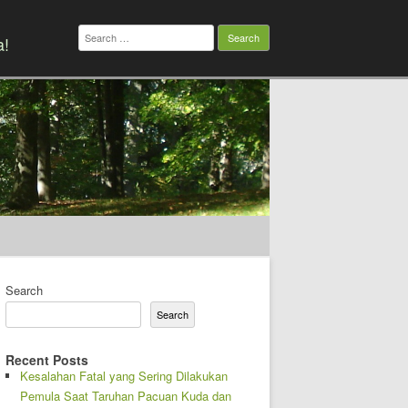
Search
a!
for:
Search
Search
Recent Posts
Kesalahan Fatal yang Sering Dilakukan
Pemula Saat Taruhan Pacuan Kuda dan