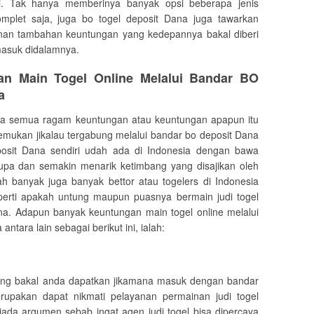
eri. Tak hanya memberinya banyak opsi beberapa jenis
mplet saja, juga bo togel deposit Dana juga tawarkan
nan tambahan keuntungan yang kedepannya bakal diberi
asuk didalamnya.
gan Main Togel Online Melalui Bandar BO
a
ya semua ragam keuntungan atau keuntungan apapun itu
emukan jikalau tergabung melalui bandar bo deposit Dana
posit Dana sendiri udah ada di Indonesia dengan bawa
erupa dan semakin menarik ketimbang yang disajikan oleh
ah banyak juga banyak bettor atau togelers di Indonesia
eperti apakah untung maupun puasnya bermain judi togel
ana. Adapun banyak keuntungan main togel online melalui
ntara lain sebagai berikut ini, ialah:
ang bakal anda dapatkan jikamana masuk dengan bandar
rupakan dapat nikmati pelayanan permainan judi togel
iada argumen sebab ingat agen judi togel bisa dipercaya