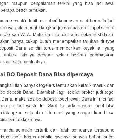
ngan maupun pengalaman terkini yang bisa jadi awal
beberapa bettor temukan.
alaman semakin lebih memberi kepuasan saat bermain judi
percaya pula menghidangkan jejeran pasaran togel sangat
 toto sah WLA. Maka dari itu, cari atau coba hoki dalam
rjakan hanya cukup butuh menempatkan taruhan di type
eposit Dana sendiri terus memberikan keyakinan yang
, antara lainnya dengan selalu berikan pembayaran
erapa saja nominalnya.
ai BO Deposit Dana Bisa dipercaya
gkali tiap banyak togelers tentu akan ketarik masuk dan
bo deposit Dana. Ditambah lagi, sedikit broker judi togel
at Dana, maka ada bo deposit togel lewat Dana ini menjadi
rapa penjudi waktu ini. Saat itu, ada bandar togel bisa
ndatangkan sejumlah informasi yang sangat luar biasa
 disajikan didalamnya.
n anda semakin tertarik dan ialah semuanya tergabung
pat lebih bagus apabila awalnya banyak bettor lantas