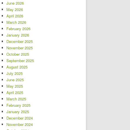
June 2026
May 2026
April 2026
March 2026
February 2026
January 2026
December 2025
November 2025
October 2025
September 2025
August 2025
July 2025
June 2025
May 2025
April 2025
March 2025
February 2025
January 2025
December 2024
November 2024