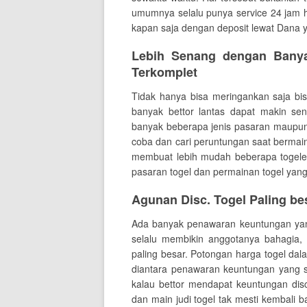
umumnya selalu punya service 24 jam h
kapan saja dengan deposit lewat Dana y
Lebih Senang dengan Banya
Terkomplet
Tidak hanya bisa meringankan saja bisa
banyak bettor lantas dapat makin s
banyak beberapa jenis pasaran maupun 
coba dan cari peruntungan saat bermain 
membuat lebih mudah beberapa togeler
pasaran togel dan permainan togel yan
Agunan Disc. Togel Paling be
Ada banyak penawaran keuntungan yang
selalu membikin anggotanya bahagia, s
paling besar. Potongan harga togel dala
diantara penawaran keuntungan yang 
kalau bettor mendapat keuntungan dis
dan main judi togel tak mesti kembali 