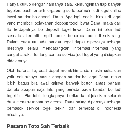
Hanya cukup dengar namanya saja, kemungkinan tiap banyak
togelers pasti tertarik tergabung serta bermain judi togel online
lewat bandar bo deposit Dana. Apa lagi, sedikit biro judi togel
yang memberi pelayanan deposit togel lewat Dana, maka dari
itu terdapatnya bo deposit togel lewat Dana ini bisa jadi
sesuatu alternatif terpilih untuk beberapa penjudi sekarang.
Dalam pada itu, ada bandar togel dapat dipercaya sebagai
mestinya selalu mendatangkan informasi-informasi yang
sangat atraktif tentang semua service judi togel yang disiapkan
didalamnya.
Oleh karena itu, buat dapat membikin anda makin suka dan
yaitu seluruhnya masuk dengan bandar bo togel Dana, maka
lebih bagus bila awal kalinya banyak bettor lantas pahami
dahulu apapun saja info yang berada pada bandar bo judi
togel itu. Biar lebih lengkapnya, berikut kami jelaskan seluruh
data menarik terkait bo deposit Dana paling dipercaya sebagai
pemasok service togel terkini dan terhebat di Indonesia
misalnya:
Pasaran Toto Sah Terbaik