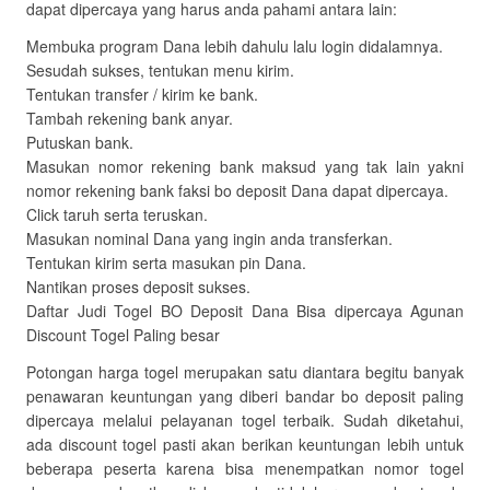
dapat dipercaya yang harus anda pahami antara lain:
Membuka program Dana lebih dahulu lalu login didalamnya.
Sesudah sukses, tentukan menu kirim.
Tentukan transfer / kirim ke bank.
Tambah rekening bank anyar.
Putuskan bank.
Masukan nomor rekening bank maksud yang tak lain yakni
nomor rekening bank faksi bo deposit Dana dapat dipercaya.
Click taruh serta teruskan.
Masukan nominal Dana yang ingin anda transferkan.
Tentukan kirim serta masukan pin Dana.
Nantikan proses deposit sukses.
Daftar Judi Togel BO Deposit Dana Bisa dipercaya Agunan
Discount Togel Paling besar
Potongan harga togel merupakan satu diantara begitu banyak
penawaran keuntungan yang diberi bandar bo deposit paling
dipercaya melalui pelayanan togel terbaik. Sudah diketahui,
ada discount togel pasti akan berikan keuntungan lebih untuk
beberapa peserta karena bisa menempatkan nomor togel