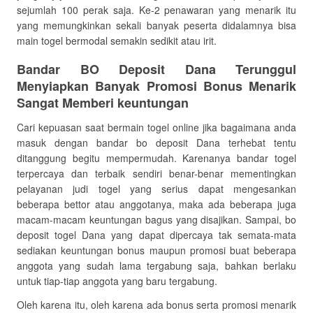
sejumlah 100 perak saja. Ke-2 penawaran yang menarik itu
yang memungkinkan sekali banyak peserta didalamnya bisa
main togel bermodal semakin sedikit atau irit.
Bandar BO Deposit Dana Terunggul
Menyiapkan Banyak Promosi Bonus Menarik
Sangat Memberi keuntungan
Cari kepuasan saat bermain togel online jika bagaimana anda
masuk dengan bandar bo deposit Dana terhebat tentu
ditanggung begitu mempermudah. Karenanya bandar togel
terpercaya dan terbaik sendiri benar-benar mementingkan
pelayanan judi togel yang serius dapat mengesankan
beberapa bettor atau anggotanya, maka ada beberapa juga
macam-macam keuntungan bagus yang disajikan. Sampai, bo
deposit togel Dana yang dapat dipercaya tak semata-mata
sediakan keuntungan bonus maupun promosi buat beberapa
anggota yang sudah lama tergabung saja, bahkan berlaku
untuk tiap-tiap anggota yang baru tergabung.
Oleh karena itu, oleh karena ada bonus serta promosi menarik