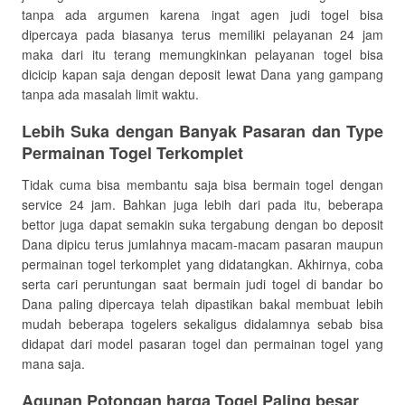
tanpa ada argumen karena ingat agen judi togel bisa
dipercaya pada biasanya terus memiliki pelayanan 24 jam
maka dari itu terang memungkinkan pelayanan togel bisa
dicicip kapan saja dengan deposit lewat Dana yang gampang
tanpa ada masalah limit waktu.
Lebih Suka dengan Banyak Pasaran dan Type
Permainan Togel Terkomplet
Tidak cuma bisa membantu saja bisa bermain togel dengan
service 24 jam. Bahkan juga lebih dari pada itu, beberapa
bettor juga dapat semakin suka tergabung dengan bo deposit
Dana dipicu terus jumlahnya macam-macam pasaran maupun
permainan togel terkomplet yang didatangkan. Akhirnya, coba
serta cari peruntungan saat bermain judi togel di bandar bo
Dana paling dipercaya telah dipastikan bakal membuat lebih
mudah beberapa togelers sekaligus didalamnya sebab bisa
didapat dari model pasaran togel dan permainan togel yang
mana saja.
Agunan Potongan harga Togel Paling besar