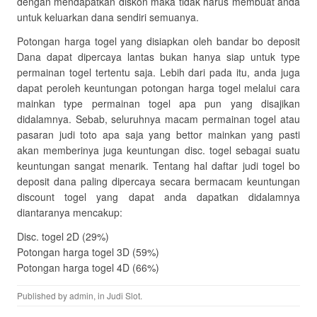
dengan mendapatkan diskon maka tidak harus membuat anda
untuk keluarkan dana sendiri semuanya.
Potongan harga togel yang disiapkan oleh bandar bo deposit
Dana dapat dipercaya lantas bukan hanya siap untuk type
permainan togel tertentu saja. Lebih dari pada itu, anda juga
dapat peroleh keuntungan potongan harga togel melalui cara
mainkan type permainan togel apa pun yang disajikan
didalamnya. Sebab, seluruhnya macam permainan togel atau
pasaran judi toto apa saja yang bettor mainkan yang pasti
akan memberinya juga keuntungan disc. togel sebagai suatu
keuntungan sangat menarik. Tentang hal daftar judi togel bo
deposit dana paling dipercaya secara bermacam keuntungan
discount togel yang dapat anda dapatkan didalamnya
diantaranya mencakup:
Disc. togel 2D (29%)
Potongan harga togel 3D (59%)
Potongan harga togel 4D (66%)
Published by
admin
, in
Judi Slot
.