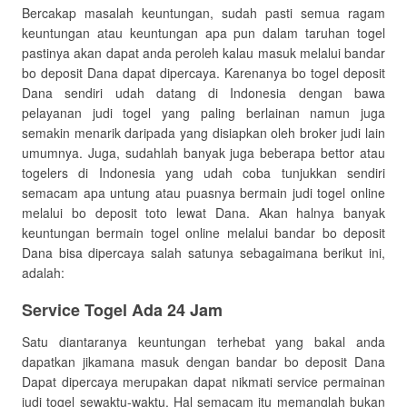
Bercakap masalah keuntungan, sudah pasti semua ragam
keuntungan atau keuntungan apa pun dalam taruhan togel
pastinya akan dapat anda peroleh kalau masuk melalui bandar
bo deposit Dana dapat dipercaya. Karenanya bo togel deposit
Dana sendiri udah datang di Indonesia dengan bawa
pelayanan judi togel yang paling berlainan namun juga
semakin menarik daripada yang disiapkan oleh broker judi lain
umumnya. Juga, sudahlah banyak juga beberapa bettor atau
togelers di Indonesia yang udah coba tunjukkan sendiri
semacam apa untung atau puasnya bermain judi togel online
melalui bo deposit toto lewat Dana. Akan halnya banyak
keuntungan bermain togel online melalui bandar bo deposit
Dana bisa dipercaya salah satunya sebagaimana berikut ini,
adalah:
Service Togel Ada 24 Jam
Satu diantaranya keuntungan terhebat yang bakal anda
dapatkan jikamana masuk dengan bandar bo deposit Dana
Dapat dipercaya merupakan dapat nikmati service permainan
judi togel sewaktu-waktu. Hal semacam itu memanglah bukan