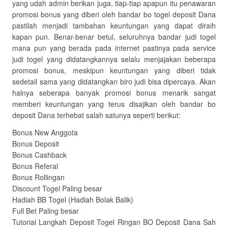
yang udah admin berikan juga, tiap-tiap apapun itu penawaran
promosi bonus yang diberi oleh bandar bo togel deposit Dana
pastilah menjadi tambahan keuntungan yang dapat diraih
kapan pun. Benar-benar betul, seluruhnya bandar judi togel
mana pun yang berada pada internet pastinya pada service
judi togel yang didatangkannya selalu menjajakan beberapa
promosi bonus, meskipun keuntungan yang diberi tidak
sedetail sama yang didatangkan biro judi bisa dipercaya. Akan
halnya seberapa banyak promosi bonus menarik sangat
memberi keuntungan yang terus disajikan oleh bandar bo
deposit Dana terhebat salah satunya seperti berikut:
Bonus New Anggota
Bonus Deposit
Bonus Cashback
Bonus Referal
Bonus Rollingan
Discount Togel Paling besar
Hadiah BB Togel (Hadiah Bolak Balik)
Full Bet Paling besar
Tutorial Langkah Deposit Togel Ringan BO Deposit Dana Sah