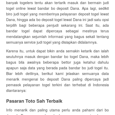
banyak togelers tentu akan tertarik masuk dan bermain judi
togel online lewat bandar bo deposit Dana. Apa lagi, sedikit
biro judi togel yang memberinya pelayanan deposit togel lewat
Dana, hingga ada bo deposit togel lewat Dana ini jadi satu opsi
terpilih bagi beberapa penjudi sekarang ini. Saat itu, ada
bandar togel dapat dipercaya sebagai mestinya terus
mendatangkan sejumlah informasi yang bagus sekali tentang
semuanya service judi togel yang disiapkan didalamnya.
Karena itu, untuk dapat bikin anda semakin ketarik dan ialah
seutuhnya masuk dengan bandar bo togel Dana, maka lebih
bagus bila awalnya beberapa bettor juga ketahui dahulu
apapun saja data yang berada pada bandar bo judi togel itu.
Biar lebih detilnya, berikut kami jelaskan semuanya data
menarik mengenai bo deposit Dana paling dipercaya jadi
pemasok pelayanan togel terkini dan terhebat di Indonesia
diantaranya:
Pasaran Toto Sah Terbaik
Info menarik dan paling utama perlu anda pahami dari bo