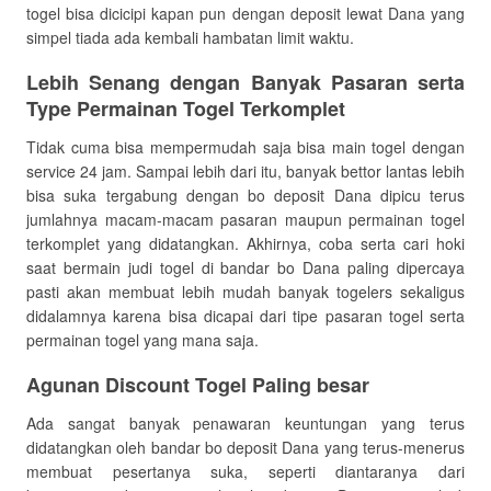
togel bisa dicicipi kapan pun dengan deposit lewat Dana yang
simpel tiada ada kembali hambatan limit waktu.
Lebih Senang dengan Banyak Pasaran serta
Type Permainan Togel Terkomplet
Tidak cuma bisa mempermudah saja bisa main togel dengan
service 24 jam. Sampai lebih dari itu, banyak bettor lantas lebih
bisa suka tergabung dengan bo deposit Dana dipicu terus
jumlahnya macam-macam pasaran maupun permainan togel
terkomplet yang didatangkan. Akhirnya, coba serta cari hoki
saat bermain judi togel di bandar bo Dana paling dipercaya
pasti akan membuat lebih mudah banyak togelers sekaligus
didalamnya karena bisa dicapai dari tipe pasaran togel serta
permainan togel yang mana saja.
Agunan Discount Togel Paling besar
Ada sangat banyak penawaran keuntungan yang terus
didatangkan oleh bandar bo deposit Dana yang terus-menerus
membuat pesertanya suka, seperti diantaranya dari