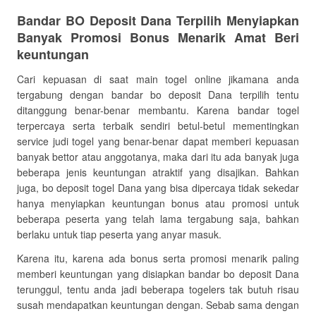
Bandar BO Deposit Dana Terpilih Menyiapkan
Banyak Promosi Bonus Menarik Amat Beri
keuntungan
Cari kepuasan di saat main togel online jikamana anda
tergabung dengan bandar bo deposit Dana terpilih tentu
ditanggung benar-benar membantu. Karena bandar togel
terpercaya serta terbaik sendiri betul-betul mementingkan
service judi togel yang benar-benar dapat memberi kepuasan
banyak bettor atau anggotanya, maka dari itu ada banyak juga
beberapa jenis keuntungan atraktif yang disajikan. Bahkan
juga, bo deposit togel Dana yang bisa dipercaya tidak sekedar
hanya menyiapkan keuntungan bonus atau promosi untuk
beberapa peserta yang telah lama tergabung saja, bahkan
berlaku untuk tiap peserta yang anyar masuk.
Karena itu, karena ada bonus serta promosi menarik paling
memberi keuntungan yang disiapkan bandar bo deposit Dana
terunggul, tentu anda jadi beberapa togelers tak butuh risau
susah mendapatkan keuntungan dengan. Sebab sama dengan