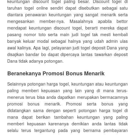
keuntungan discount togel paling besar. Discount togel di
taruhan togel online sendiri dapat disebutkan sebagai satu
diantara penawaran keuntungan yang sangat menarik serta
mengesankan member-nya. Masalahnya apabila bettor
mendapat keuntungan discount togel, berarti mereka dapat
pasang nomor toto serta main judi togel tak mesti kembali
banyak keluar modal sebagai halnya yang udah admin ulas
awal kalinya. Apa lagi, pelayanan judi togel deposit Dana yang
disajikan bandar bo dapat dipercaya lantas tawarkan deposit
Dana tidak adanya potongan.
Beranekanya Promosi Bonus Menarik
Selainnya potongan harga togel, keuntungan atau keuntungan
paling memberi kepuasan yang lain yang di mana terus-
menerus terus bisa anda dapatkan merupakan bermacamnya
promosi bonus menarik. Promosi serta bonus yang
didatangkan sama dengan seperti potongan harga togel di
mana dapat berikan tambahan keuntungan yang paling
memberi kepuasan karenanya demikian anda lantas tidak
selalu terus tergantung pada yang bernama pembayaran