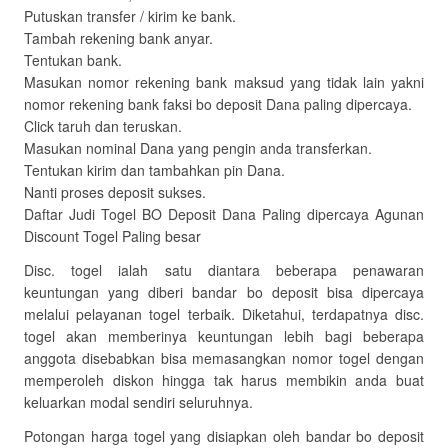
Putuskan transfer / kirim ke bank.
Tambah rekening bank anyar.
Tentukan bank.
Masukan nomor rekening bank maksud yang tidak lain yakni
nomor rekening bank faksi bo deposit Dana paling dipercaya.
Click taruh dan teruskan.
Masukan nominal Dana yang pengin anda transferkan.
Tentukan kirim dan tambahkan pin Dana.
Nanti proses deposit sukses.
Daftar Judi Togel BO Deposit Dana Paling dipercaya Agunan
Discount Togel Paling besar
Disc. togel ialah satu diantara beberapa penawaran
keuntungan yang diberi bandar bo deposit bisa dipercaya
melalui pelayanan togel terbaik. Diketahui, terdapatnya disc.
togel akan memberinya keuntungan lebih bagi beberapa
anggota disebabkan bisa memasangkan nomor togel dengan
memperoleh diskon hingga tak harus membikin anda buat
keluarkan modal sendiri seluruhnya.
Potongan harga togel yang disiapkan oleh bandar bo deposit