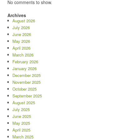
No comments to show.
Archives
August 2026
July 2026
June 2026
May 2026
April 2026
March 2026
February 2026
January 2026
December 2025
November 2025
October 2025
September 2025
August 2025
July 2025
June 2025
May 2025
April 2025
March 2025