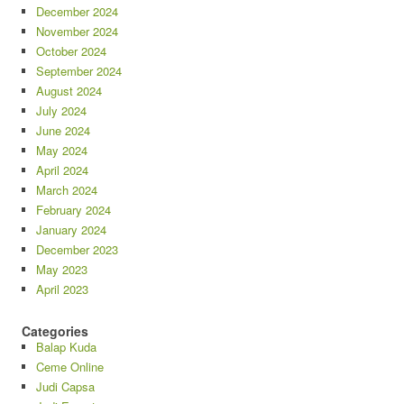
December 2024
November 2024
October 2024
September 2024
August 2024
July 2024
June 2024
May 2024
April 2024
March 2024
February 2024
January 2024
December 2023
May 2023
April 2023
Categories
Balap Kuda
Ceme Online
Judi Capsa