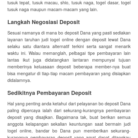
tusuk tepat, tusuk macau, shio, tusuk naga, togel dasar, togel
tusuk naga maupun macam-macam yang lain.
Langkah Negosiasi Deposit
Sesuai namanya di mana bo deposit Dana yang pasti sediakan
layanan taruhan judi togel online dengan deposit lewat Dana
selaku satu diantara alternatif terkini serta sangat menarik
waktu ini. Walau memanglah, pelbagai tipe pembayaran lain
lantas ikut juga didatangkan lantaran mempunyai tujuan
memberinya keluasaan deposit beberapa member-nya buat
bisa mengatur di tiap-tiap macam pembayaran yang disiapkan
didalamnya.
Sedikitnya Pembayaran Deposit
Hal yang penting anda ketahui dari pelayanan bo deposit Dana
paling dipercaya ialah dari sekurang-kurangnya pembayaran
deposit yang disajikan. Bagaimana tak, buat berikan semua
anggota kelapangan sekalian keuntungan saat bermain judi
togel online, bandar bo Dana pun memberikan sekurang-
kurangnya pembayaran deposit yang amat dapat dijangkau