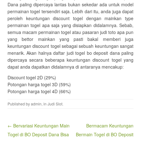
Dana paling dipercaya lantas bukan sekedar ada untuk model
permainan togel tersendiri saja. Lebih dari itu, anda juga dapat
peroleh keuntungan discount togel dengan mainkan type
permainan togel apa saja yang disiapkan didalamnya. Sebab,
semua macam permainan togel atau pasaran judi toto apa pun
yang bettor mainkan yang pasti bakal memberi juga
keuntungan discount togel sebagai sebuah keuntungan sangat
menarik. Akan halnya daftar judi togel bo deposit dana paling
dipercaya secara beberapa keuntungan discount togel yang
dapat anda dapatkan didalamnya di antaranya mencakup:
Discount togel 2D (29%)
Potongan harga togel 3D (59%)
Potongan harga togel 4D (66%)
Published by
admin
, in
Judi Slot
.
Post navigation
← Bervariasi Keuntungan Main
Bermacam Keuntungan
Togel di BO Deposit Dana Bisa
Bermain Togel di BO Deposit