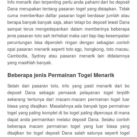
Info menarik dan terpenting perlu anda pahami dari bo deposit
Dana merupakan tentang pasaran togel yang disiapkan. Tidak
cuma memberikan daftar pasaran togel berdasar jumlah atau
berapa banyak banyak saja, akan tetapi bo deposit lewat Dana
sampai terus mengedepankan dalam memberinya beberapa
jenis pasaran toto sah terhebat maka cari tiap-tiap kesempatan
peruntungan bisa diperoleh ringan dengan sebagian contoh
opsi pasaran menarik seperti toto sgp, hongkong, toto macau,
Cambodia, Sydney atau pasaran menarik lain didalamnya
yang masihlah banyak.
Beberapa jenis Permainan Togel Menarik
Selain dari pasaran toto, info yang pasti menarik dari bo
deposit Dana sebagai pemasok pelayanan togel terpilih
sekarang tentunya dari macam-macam permainan togel luar
biasa yang disajikan. Masalahnya ada banyak type permainan
togel yang paling komplet di bo togel paling dipercaya di mana
dapat anda permainkan melalui deposit Dana. Selaku contoh
beberapa macam permainan togel yang luar biasa yang
disajikan bo togel deposit Dana salah satunya seperti togel