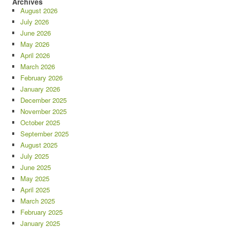
Archives
August 2026
July 2026
June 2026
May 2026
April 2026
March 2026
February 2026
January 2026
December 2025
November 2025
October 2025
September 2025
August 2025
July 2025
June 2025
May 2025
April 2025
March 2025
February 2025
January 2025