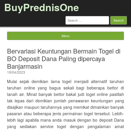
BuyPrednisOne
Search
for:
Menu
Skip to content
Bervariasi Keuntungan Bermain Togel di
BO Deposit Dana Paling dipercaya
Banjarmasin
19/04/2023
Mulai sejak demikian lama togel menjadi alternatif taruhan
taruhan online yang bagus sekali bagi beberapa bettor di
tanah air. Minat banyak bettor bakal judi togel online pastilah
tak lepas dari demikian jumlah penawaran keuntungan yang
disajikan maupun taruhannya yang memikat dimainkan banyak
pasaran atau beberapa jenis permainan togel tersebut. Lebih-
lebih lagi apabila mana anda masuk dengan bo deposit Dana
yang sediakan service togel dengan pengalaman amat