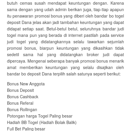
butuh cemas susah mendapat keuntungan dengan. Karena
sama dengan yang udah admin berikan juga, tiap-tiap apapun
itu penawaran promosi bonus yang diberi oleh bandar bo togel
deposit Dana jelas akan jadi tambahan keuntungan yang dapat
didapat setiap saat. Betul-betul betul, seluruhnya bandar judi
togel mana pun yang berada di internet pastilah pada service
judi togel yang didatangkannya selalu tawarkan sejumlah
promosi bonus, biarpun keuntungan yang dikasihkan tidak
sedetil sama hal yang didatangkan broker judi dapat
dipercaya. Mengenai seberapa banyak promosi bonus menarik
amat memberikan keuntungan yang selalu disajikan oleh
bandar bo deposit Dana terpilih salah satunya seperti berikut:
Bonus New Anggota
Bonus Deposit
Bonus Cashback
Bonus Referal
Bonus Rollingan
Potongan harga Togel Paling besar
Hadiah BB Togel (Hadiah Bolak Balik)
Full Bet Paling besar