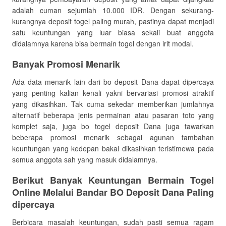
adalah cuman sejumlah 10.000 IDR. Dengan sekurang-
kurangnya deposit togel paling murah, pastinya dapat menjadi
satu keuntungan yang luar biasa sekali buat anggota
didalamnya karena bisa bermain togel dengan irit modal.
Banyak Promosi Menarik
Ada data menarik lain dari bo deposit Dana dapat dipercaya
yang penting kalian kenali yakni bervariasi promosi atraktif
yang dikasihkan. Tak cuma sekedar memberikan jumlahnya
alternatif beberapa jenis permainan atau pasaran toto yang
komplet saja, juga bo togel deposit Dana juga tawarkan
beberapa promosi menarik sebagai agunan tambahan
keuntungan yang kedepan bakal dikasihkan teristimewa pada
semua anggota sah yang masuk didalamnya.
Berikut Banyak Keuntungan Bermain Togel
Online Melalui Bandar BO Deposit Dana Paling
dipercaya
Berbicara masalah keuntungan, sudah pasti semua ragam